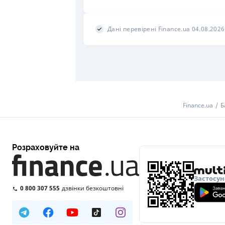
Дані перевірені Finance.ua 04.08.2026
Finance.ua
Б
Розраховуйте на
Застосун
0 800 307 555
дзвінки безкоштовні