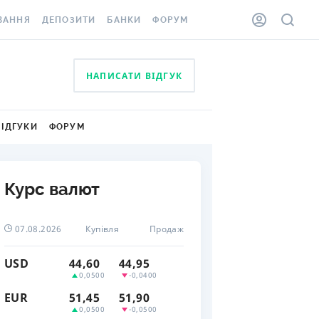
ВАННЯ
ДЕПОЗИТИ
БАНКИ
ФОРУМ
ІЛКА
ВСІ ДЕПОЗИТИ
ВСІ БАНКИ
НАПИСАТИ ВІДГУК
АННЯ ЖИТЛА ВІД
ДЕПОЗИТИ В USD
ВІДГУКИ ПРО БАНКИ
 ШАХЕДІВ
ДЕПОЗИТИ В EUR
МІКРОФІНАНСОВІ
ХОВКА ЗА КОРДОН
ВІДГУКИ
ФОРУМ
ОРГАНІЗАЦІЇ
БОНУС ДО ДЕПОЗИТІВ
ВІДГУКИ ПРО МФО
УМОВИ АКЦІЇ
КАРТА
Курс валют
ПИТАННЯ ТА ВІДПОВІДІ
ННА ВІНЬЄТКА
ДЕПОЗИТНИЙ КАЛЬКУЛЯТОР
07.08.2026
Купівля
Продаж
 СПІВРОБІТНИКІВ
ПУТІВНИКИ ПО
USD
44,60
44,95
SSISTANCE
ЗАОЩАДЖЕННЯМ
0,0500
-0,0400
EUR
51,45
51,90
АННЯ ВІД
0,0500
-0,0500
Х ВИПАДКІВ