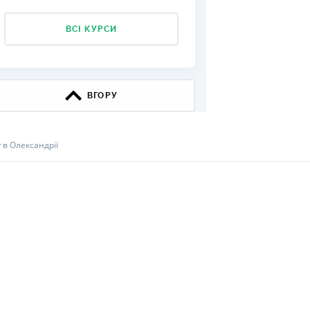
КИ ПО
ВСІ КУРСИ
ВАННЮ
ХОВІ ПОЛІСИ
І КОМПАНІЇ
ВГОРУ
 ПРО СТРАХОВІ
Ї
 в Олександрії
А І ОПЛАТА
И