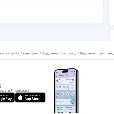
РЕЙТИНГ ДЕБЕТОВИХ
ПУТІВНИ
КАРТОК
СТРАХУ
ЩОМІСЯЧНИЙ ОГЛЯД
ВСІ СТРА
КЕШБЕКУ
СТРАХОВ
ПУТІВНИКИ ПО
БАНКІВСЬКИХ КАРТКАХ
ВІДГУКИ
КОМПАНІ
анки України
Сенс Банк
Відділення Сенс Банку
Відділення Сенс Банку
ДОСТАВК
КОНТАКТ
ок від Finance.ua