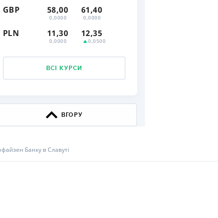
GBP
58,00
61,40
КИ ПО
0,0000
0,0000
ВАННЮ
PLN
11,30
12,35
0,0000
0,0500
ХОВІ ПОЛІСИ
І КОМПАНІЇ
ВСІ КУРСИ
 ПРО СТРАХОВІ
Ї
А І ОПЛАТА
ВГОРУ
И
файзен Банку в Славуті