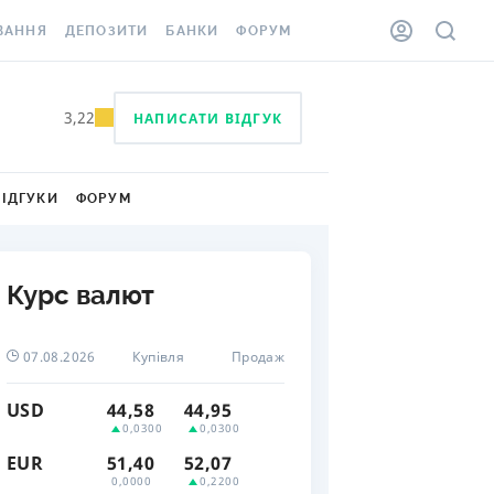
ВАННЯ
ДЕПОЗИТИ
БАНКИ
ФОРУМ
ІЛКА
ВСІ ДЕПОЗИТИ
ВСІ БАНКИ
3,22
НАПИСАТИ ВІДГУК
АННЯ ЖИТЛА ВІД
ДЕПОЗИТИ В USD
ВІДГУКИ ПРО БАНКИ
 ШАХЕДІВ
ДЕПОЗИТИ В EUR
МІКРОФІНАНСОВІ
ХОВКА ЗА КОРДОН
ОРГАНІЗАЦІЇ
ВІДГУКИ
ФОРУМ
БОНУС ДО ДЕПОЗИТІВ
ВІДГУКИ ПРО МФО
УМОВИ АКЦІЇ
КАРТА
Курс валют
ПИТАННЯ ТА ВІДПОВІДІ
ННА ВІНЬЄТКА
ДЕПОЗИТНИЙ КАЛЬКУЛЯТОР
07.08.2026
Купівля
Продаж
 СПІВРОБІТНИКІВ
ПУТІВНИКИ ПО
USD
44,58
44,95
SSISTANCE
ЗАОЩАДЖЕННЯМ
0,0300
0,0300
EUR
51,40
52,07
АННЯ ВІД
0,0000
0,2200
Х ВИПАДКІВ