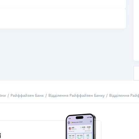
РЕЙТИНГ ДЕБЕТОВИХ
ПУТІВНИ
КАРТОК
СТРАХУ
ЩОМІСЯЧНИЙ ОГЛЯД
ВСІ СТРА
КЕШБЕКУ
СТРАХОВ
ПУТІВНИКИ ПО
БАНКІВСЬКИХ КАРТКАХ
ВІДГУКИ
КОМПАНІ
ДОСТАВК
КОНТАКТ
їни
Райффайзен Банк
Відділення Райффайзен Банку
Відділення Райф