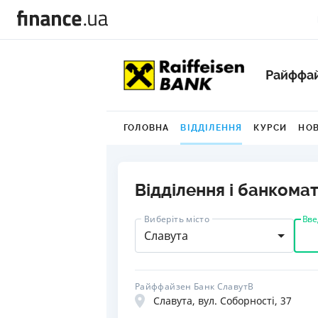
Райффай
ГОЛОВНА
ВІДДІЛЕННЯ
КУРСИ
НО
Відділення і банкома
Вве
Виберіть місто
Славута
Райффайзен Банк СлавутВ
Славута, вул. Соборності, 37