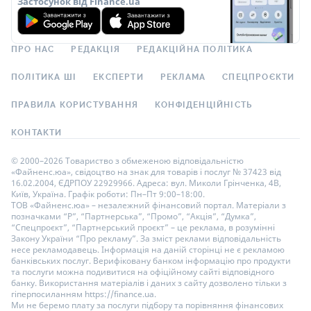
Застосунок від Finance.ua
ПРО НАС
РЕДАКЦІЯ
РЕДАКЦІЙНА ПОЛІТИКА
ПОЛІТИКА ШІ
ЕКСПЕРТИ
РЕКЛАМА
СПЕЦПРОЄКТИ
ПРАВИЛА КОРИСТУВАННЯ
КОНФІДЕНЦІЙНІСТЬ
КОНТАКТИ
© 2000–2026 Товариство з обмеженою відповідальністю
«Файненс.юа», свідоцтво на знак для товарів і послуг № 37423 від
16.02.2004, ЄДРПОУ 22929966. Адреса: вул. Миколи Грінченка, 4В,
Київ, Україна. Графік роботи: Пн–Пт 9:00–18:00.
ТОВ «Файненс.юа» – незалежний фінансовий портал. Матеріали з
позначками “Р”, “Партнерська”, “Промо”, “Акція”, “Думка”,
“Спецпроєкт”, “Партнерський проєкт” – це реклама, в розумінні
Закону України “Про рекламу”. За зміст реклами відповідальність
несе рекламодавець. Інформація на даній сторінці не є рекламою
банківських послуг. Верифіковану банком інформацію про продукти
та послуги можна подивитися на офіційному сайті відповідного
банку. Використання матеріалів і даних з сайту дозволено тільки з
гіперпосиланням https://finance.ua.
Ми не беремо плату за послуги підбору та порівняння фінансових