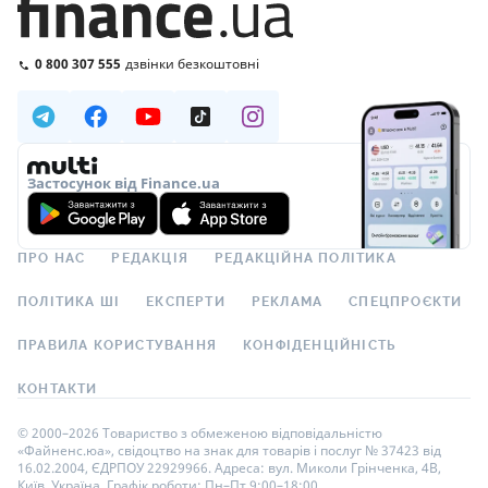
0 800 307 555
дзвінки безкоштовні
Застосунок від Finance.ua
ПРО НАС
РЕДАКЦІЯ
РЕДАКЦІЙНА ПОЛІТИКА
ПОЛІТИКА ШІ
ЕКСПЕРТИ
РЕКЛАМА
СПЕЦПРОЄКТИ
ПРАВИЛА КОРИСТУВАННЯ
КОНФІДЕНЦІЙНІСТЬ
КОНТАКТИ
© 2000–2026 Товариство з обмеженою відповідальністю
«Файненс.юа», свідоцтво на знак для товарів і послуг № 37423 від
16.02.2004, ЄДРПОУ 22929966. Адреса: вул. Миколи Грінченка, 4В,
Київ, Україна. Графік роботи: Пн–Пт 9:00–18:00.