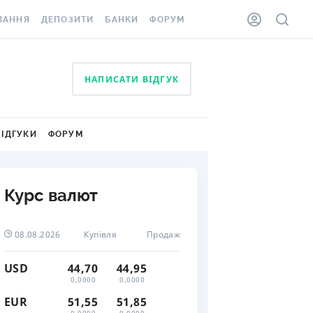
ВАННЯ
ДЕПОЗИТИ
БАНКИ
ФОРУМ
ІЛКА
ВСІ ДЕПОЗИТИ
ВСІ БАНКИ
НАПИСАТИ ВІДГУК
АННЯ ЖИТЛА ВІД
ДЕПОЗИТИ В USD
ВІДГУКИ ПРО БАНКИ
 ШАХЕДІВ
ДЕПОЗИТИ В EUR
МІКРОФІНАНСОВІ
ХОВКА ЗА КОРДОН
ОРГАНІЗАЦІЇ
ВІДГУКИ
ФОРУМ
БОНУС ДО ДЕПОЗИТІВ
ВІДГУКИ ПРО МФО
УМОВИ АКЦІЇ
КАРТА
Курс валют
ПИТАННЯ ТА ВІДПОВІДІ
ННА ВІНЬЄТКА
ДЕПОЗИТНИЙ КАЛЬКУЛЯТОР
08.08.2026
Купівля
Продаж
 СПІВРОБІТНИКІВ
ПУТІВНИКИ ПО
SSISTANCE
ЗАОЩАДЖЕННЯМ
USD
44,70
44,95
0,0000
0,0000
АННЯ ВІД
EUR
51,55
51,85
Х ВИПАДКІВ