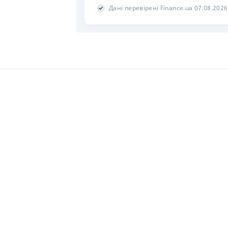
Дані перевірені Finance.ua 07.08.2026
Розраховуйте на
Застосун
0 800 307 555
дзвінки безкоштовні
ПРО НАС
РЕДАКЦІЯ
РЕДАКЦІЙНА ПОЛІТИКА
ПОЛІТИ
© 2000–2026 Товариство з обмеженою відповідальністю «Файненс.юа», св
Пн–Пт 9:00–18:00.
ТОВ «Файненс.юа» – незалежний фінансовий портал. Матеріали з познач