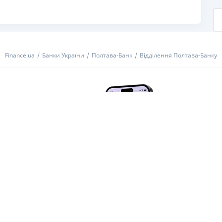
Finance.ua
Банки України
Полтава-Банк
Відділення Полтава-Банку
ок від Finance.ua
КА ШІ
ЕКСПЕРТИ
РЕКЛАМА
СПЕЦПРОЄКТИ
ПРАВИЛА
ідоцтво на знак для товарів і послуг № 37423 від 16.02.2004, ЄДРПОУ 22929
ками “Р”, “Партнерська”, “Промо”, “Акція”, “Думка”, “Спецпроєкт”, “Парт