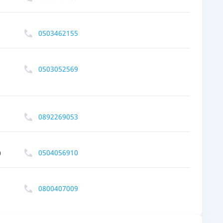
0503462155
0503052569
0892269053
0504056910
0
0800407009