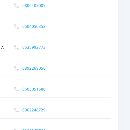
0800407009
0504050352
0535992773
1А
0892269056
0503051586
0962248729