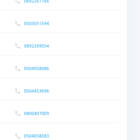
0892267766
0503051594
0892269054
0504058086
0504453696
0800407009
0504058083