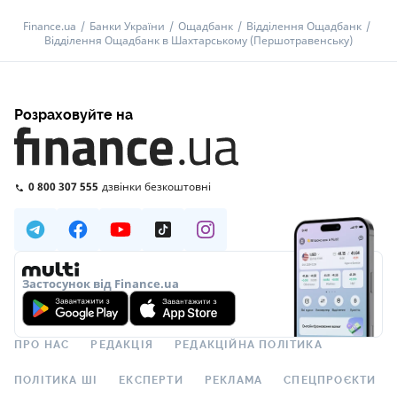
Finance.ua
Банки України
Ощадбанк
Відділення Ощадбанк
Відділення Ощадбанк в Шахтарському (Першотравенську)
Розраховуйте на
0 800 307 555
дзвінки безкоштовні
Застосунок від Finance.ua
ПРО НАС
РЕДАКЦІЯ
РЕДАКЦІЙНА ПОЛІТИКА
ПОЛІТИКА ШІ
ЕКСПЕРТИ
РЕКЛАМА
СПЕЦПРОЄКТИ