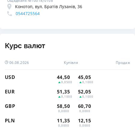
Ощадбанк №10018/0108
Конотоп, вул. Братів Лузанів, 36
0544725564
Курс валют
06.08.2026
Купівля
Продаж
USD
44,50
45,05
0,0500
0,1000
EUR
51,35
52,05
0,1000
0,1000
GBP
58,50
60,70
0,0000
0,0000
PLN
11,35
12,15
0,0000
0,0000