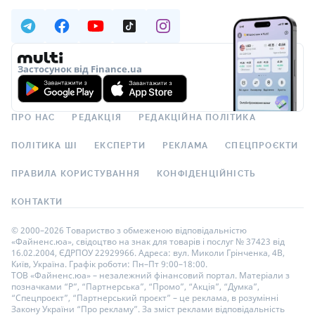
Застосунок від Finance.ua
ПРО НАС
РЕДАКЦІЯ
РЕДАКЦІЙНА ПОЛІТИКА
ПОЛІТИКА ШІ
ЕКСПЕРТИ
РЕКЛАМА
СПЕЦПРОЄКТИ
ПРАВИЛА КОРИСТУВАННЯ
КОНФІДЕНЦІЙНІСТЬ
КОНТАКТИ
© 2000–2026 Товариство з обмеженою відповідальністю
«Файненс.юа», свідоцтво на знак для товарів і послуг № 37423 від
16.02.2004, ЄДРПОУ 22929966. Адреса: вул. Миколи Грінченка, 4В,
Київ, Україна. Графік роботи: Пн–Пт 9:00–18:00.
ТОВ «Файненс.юа» – незалежний фінансовий портал. Матеріали з
позначками “Р”, “Партнерська”, “Промо”, “Акція”, “Думка”,
“Спецпроєкт”, “Партнерський проєкт” – це реклама, в розумінні
Закону України “Про рекламу”. За зміст реклами відповідальність