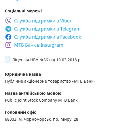
операції з цінними паперами;
Соціальні мережі
інвестиційні послуги;
Cлужба підтримки в
Viber
послуги казначейства;
Cлужба підтримки в
Telegram
інтернет-банкінг;
Cлужба підтримки в
Facebook
МТБ Банк в Instagram
Ліцензія НБУ №66
від 19.03.2018 р.
Юридична назва
Публічне акціонерне товариство «МТБ Банк»
Назва англійською мовою
Public Joint Stock Company MTB Bank
Головний офіс
68003, м. Чорноморськ, пр. Миру, 28