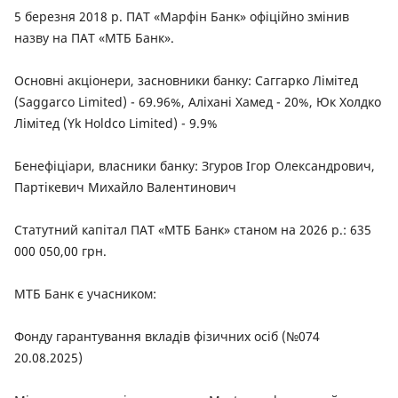
5 березня 2018 р. ПАТ «Марфін Банк» офіційно змінив
назву на ПАТ «МТБ Банк».
Основні акціонери, засновники банку: Саггарко Лімітед
(Saggarco Limited) - 69.96%, Аліхані Хамед - 20%, Юк Холдко
Лімітед (Yk Holdco Limited) - 9.9%
Бенефіціари, власники банку: Згуров Ігор Олександрович,
Партікевич Михайло Валентинович
Статутний капітал ПАТ «МТБ Банк» станом на 2026 р.: 635
000 050,00 грн.
МТБ Банк є учасником:
Фонду гарантування вкладів фізичних осіб (№074
20.08.2025)