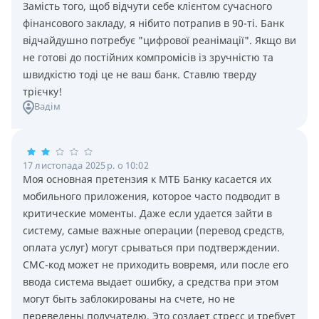
Замість того, щоб відчути себе клієнтом сучасного
фінансового закладу, я нібито потрапив в 90-ті. Банк
відчайдушно потребує "цифрової реанімації". Якщо ви
не готові до постійних компромісів із зручністю та
швидкістю тоді це не ваш банк. Ставлю тверду
трієчку!
Вадім
17 листопада 2025 р. о 10:02
Моя основная претензия к МТБ Банку касается их
мобильного приложения, которое часто подводит в
критические моменты. Даже если удается зайти в
систему, самые важные операции (перевод средств,
оплата услуг) могут срываться при подтверждении.
СМС-код может не приходить вовремя, или после его
ввода система выдает ошибку, а средства при этом
могут быть заблокированы на счете, но не
переведены получателю. Это создает стресс и требует