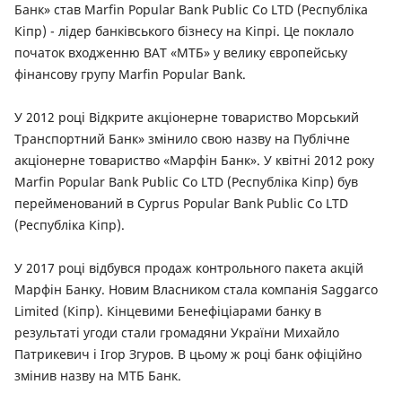
Банк» став Marfin Popular Bank Public Co LTD (Республіка
Кіпр) - лідер банківського бізнесу на Кіпрі. Це поклало
початок входженню ВАТ «МТБ» у велику європейську
фінансову групу Marfin Popular Bank.
У 2012 році Відкрите акціонерне товариство Морський
Транспортний Банк» змінило свою назву на Публічне
акціонерне товариство «Марфін Банк». У квітні 2012 року
Marfin Popular Bank Public Co LTD (Республіка Кіпр) був
перейменований в Cyprus Popular Bank Public Co LTD
(Республіка Кіпр).
У 2017 році відбувся продаж контрольного пакета акцій
Марфін Банку. Новим Власником стала компанія Saggarco
Limited (Кіпр). Кінцевими Бенефіціарами банку в
результаті угоди стали громадяни України Михайло
Патрикевич і Ігор Згуров. В цьому ж році банк офіційно
змінив назву на МТБ Банк.