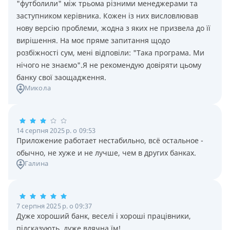
"футболили" між трьома різними менеджерами та
заступником керівника. Кожен із них висловлював
нову версію проблеми, жодна з яких не призвела до її
вирішення. На моє пряме запитання щодо
розбіжності сум, мені відповіли: "Така програма. Ми
нічого не знаємо".Я не рекомендую довіряти цьому
банку свої заощадження.
Микола
14 серпня 2025 р. о 09:53
Приложение работает нестабильно, всё остальное -
обычно, не хуже и не лучше, чем в других банках.
Галина
7 серпня 2025 р. о 09:37
Дуже хороший банк, веселі і хороші працівники,
підсказують, дуже вдячна їм!