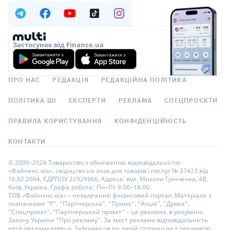
Застосунок від Finance.ua
ПРО НАС
РЕДАКЦІЯ
РЕДАКЦІЙНА ПОЛІТИКА
ПОЛІТИКА ШІ
ЕКСПЕРТИ
РЕКЛАМА
СПЕЦПРОЄКТИ
ПРАВИЛА КОРИСТУВАННЯ
КОНФІДЕНЦІЙНІСТЬ
КОНТАКТИ
© 2000–2026 Товариство з обмеженою відповідальністю
«Файненс.юа», свідоцтво на знак для товарів і послуг № 37423 від
16.02.2004, ЄДРПОУ 22929966. Адреса: вул. Миколи Грінченка, 4В,
Київ, Україна. Графік роботи: Пн–Пт 9:00–18:00.
ТОВ «Файненс.юа» – незалежний фінансовий портал. Матеріали з
позначками “Р”, “Партнерська”, “Промо”, “Акція”, “Думка”,
“Спецпроєкт”, “Партнерський проєкт” – це реклама, в розумінні
Закону України “Про рекламу”. За зміст реклами відповідальність
несе рекламодавець. Інформація на даній сторінці не є рекламою