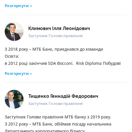
З 1997 року – МТБ Банк, приєдналась до команди.
Розгорнути
Освіта:
в 1997 році закінчила Одеський державний економічний
університет – магістр в області обліку і аудиту
Климович Ілля Леонідович
Заступник Голови правління
З 2018 року – МТБ Банк, приєднався до команди
Освіта:
в 2012 році закінчив SDA Bocconi. Risk Diploma Побудові
архітектури ризик менеджменту. Побудова рейтингової
Розгорнути
(скорингової) системи для SME.
в 1997 році закінчив Одеський Державний Економічний
Університет – магістр банківського менеджменту
Тищенко Геннадій Федорович
Заступник Голови правління
Заступник Голови правління МТБ банку з 2019 року.
З 2012 року – МТБ Банк, обіймав посаду начальника
Департаменту корпоративного бізнесу.