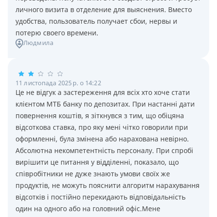
личного визита в отделение для выяснения. Вместо
удобства, пользователь получает сбои, нервы и
потерю своего времени.
Людмила
11 листопада 2025 р. о 14:22
Це не відгук а застереження для всіх хто хоче стати
клієнтом МТБ банку по депозитах. При настанні дати
повернення коштів, я зіткнувся з тим, що обіцяна
відсоткова ставка, про яку мені чітко говорили при
оформленні, була змінена або нарахована невірно.
Абсолютна некомпетентність персоналу. При спробі
вирішити це питання у відділенні, показало, що
співробітники не дуже знають умови своїх же
продуктів, не можуть пояснити алгоритм нарахування
відсотків і постійно перекидають відповідальність
один на одного або на головний офіс.Мене