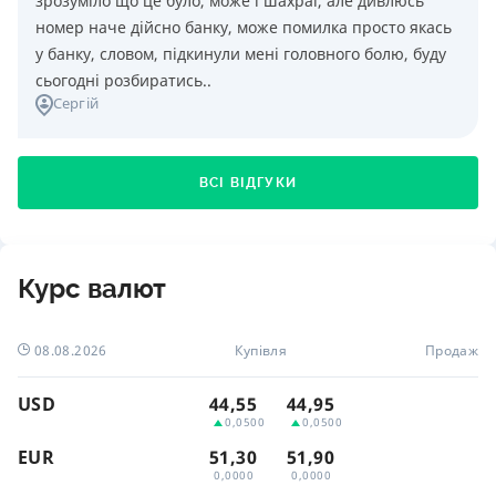
зрозуміло що це було, може і шахраї, але дивлюсь
номер наче дійсно банку, може помилка просто якась
у банку, словом, підкинули мені головного болю, буду
сьогодні розбиратись..
Сергій
ВСІ ВІДГУКИ
Курс валют
08.08.2026
Купівля
Продаж
USD
44,55
44,95
0,0500
0,0500
EUR
51,30
51,90
0,0000
0,0000