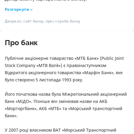
З 1997 року – МТБ Банк, приєднався до команди
Розгорнути
Освіта:
в 1997 році закінчив Одеський державний економічний
Джерело: сайт банку, прес-служба банку
університет (раніше – Одеський інститут народного
господарства, магістр (спеціальність «Облік і аудит»)
Про банк
Публічне акціонерне товариство «МТБ Банк» (Public Joint
Stock Company «MTB Bank») є правонаступником
Відкритого акціонерного товариства «Марфін Банк», яке
було створено 5 листопада 1993 року.
Його початкова назва була Міжрегіональний акціонерний
банк «МіДО». Пізніше він змінював назви на АКБ
«Морторгбанк», АКБ «МТБ» та «Морський транспортний
банк».
У 2007 році власником ВАТ «Морський Транспортний