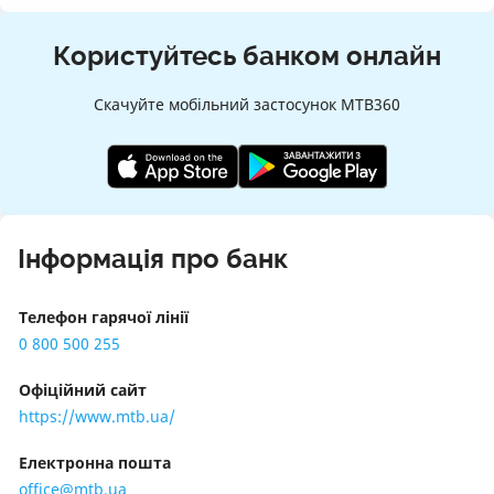
валютні операції;
Користуйтесь банком онлайн
інтернет-банкінг;
Скачуйте мобільний застосунок МТВ360
Послуги корпоративного бізнесу:
депозити;
відкриття рахунку;
платіжні картки;
Інформація про банк
зарплатний проект;
валютні операції;
Телефон гарячої лінії
реалізація заставного майна;
0 800 500 255
документарні операції;
Офіційний сайт
кредити малому і середньому бізнесу;
https://www.mtb.ua/
обслуговування кредитів від нерезидентів;
Електронна пошта
зовнішньоекономічні операції;
office@mtb.ua