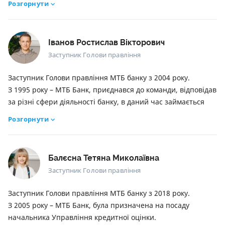
Розгорнути
політехнічний університет.
Іванов Ростислав Вікторович
Заступник Голови правління
Заступник Голови правління МТБ банку з 2004 року.
З 1995 року – МТБ Банк, приєднався до команди, відповідав
за різні сфери діяльності банку, в даний час займається
напрямками казначейства, роздрібного бізнесу.
Розгорнути
Освіта:
в 2008 році закінчив Conservatoire National des Arts et
Métiers, Франція – магістр бізнес-адміністрування;
Балєсна Тетяна Миколаївна
в 1997 році закінчив Одеський державний економічний
Заступник Голови правління
університет, Україна – магістр економіки підприємства
Заступник Голови правління МТБ банку з 2018 року.
З 2005 року – МТБ Банк, була призначена на посаду
начальника Управління кредитної оцінки.