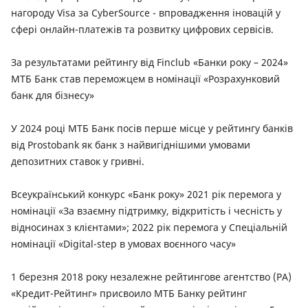
нагороду Visa за CyberSource - впровадження іновацій у
сфері онлайн-платежів та розвитку цифрових сервісів.
За результатами рейтингу від Finclub «Банки року – 2024»
МТБ Банк став переможцем в номінації «Розрахунковий
банк для бізнесу»
У 2024 році МТБ Банк посів перше місце у рейтингу банків
від Prostobank як банк з найвигіднішими умовами
депозитних ставок у гривні.
Всеукраїнський конкурс «Банк року» 2021 рік перемога у
номінації «За взаємну підтримку, відкритість і чесність у
відносинах з клієнтами»; 2022 рік перемога у Спеціальній
номінації «Digital-step в умовах воєнного часу»
1 березня 2018 року незалежне рейтингове агентство (РА)
«Кредит-Рейтинг» присвоило МТБ Банку рейтинг