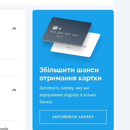
КИ ПО
ВАННЮ
ХОВІ ПОЛІСИ
І КОМПАНІЇ
 ПРО СТРАХОВІ
Ї
А І ОПЛАТА
Збільшити шанси
отримання картки
И
Заповніть заявку, яку ми
відправимо відразу в кілька
банків
ЗАПОВНИТИ ЗАЯВКУ
pple,