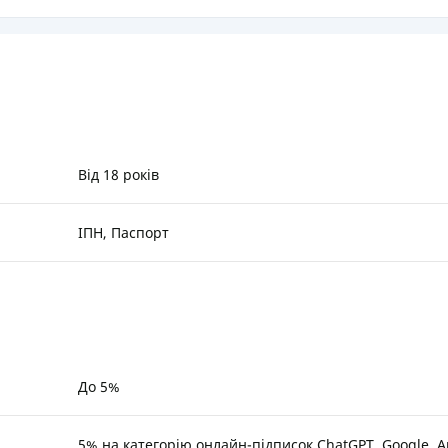
РЕЙТИНГ ДЕБЕТОВИХ
ПУТІВНИ
КАРТОК
СТРАХУ
ЩОМІСЯЧНИЙ ОГЛЯД
ВСІ СТРА
КЕШБЕКУ
СТРАХОВ
ПУТІВНИКИ ПО
БАНКІВСЬКИХ КАРТКАХ
ВІДГУКИ
Від 18 років
КОМПАНІ
ІПН, Паспорт
ДОСТАВК
КОНТАКТ
До 5%
5% на категорію онлайн-підписок ChatGPT, Google, A