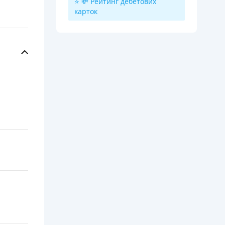
⭐ 💸 Рейтинг дебетових
карток