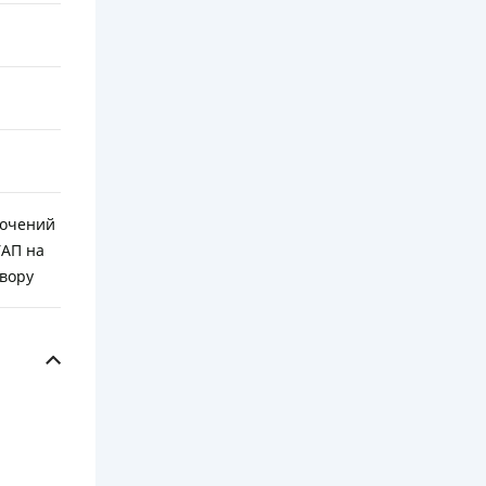
рочений
УАП на
овору