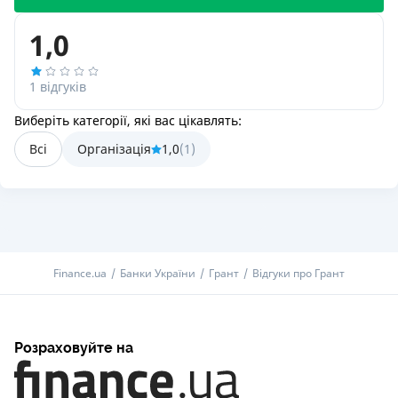
1,0
1 відгуків
Виберіть категорії, які вас цікавлять:
Всі
Організація
1,0
(
1
)
Finance.ua
Банки України
Грант
Відгуки про Грант
Розраховуйте на