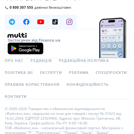
0 800 307 555
дзвінки безкоштовні
Застосунок від Finance.ua
ПРО НАС
РЕДАКЦІЯ
РЕДАКЦІЙНА ПОЛІТИКА
ПОЛІТИКА ШІ
ЕКСПЕРТИ
РЕКЛАМА
СПЕЦПРОЄКТИ
ПРАВИЛА КОРИСТУВАННЯ
КОНФІДЕНЦІЙНІСТЬ
КОНТАКТИ
© 2000–2026 Товариство з обмеженою відповідальністю
«Файненс.юа», свідоцтво на знак для товарів і послуг № 37423 від
16.02.2004, ЄДРПОУ 22929966. Адреса: вул. Миколи Грінченка, 4В,
Київ, Україна. Графік роботи: Пн–Пт 9:00–18:00.
ТОВ «Файненс.юа» – незалежний фінансовий портал. Матеріали з
позначками “Р”, “Партнерська”, “Промо”, “Акція”, “Думка”,