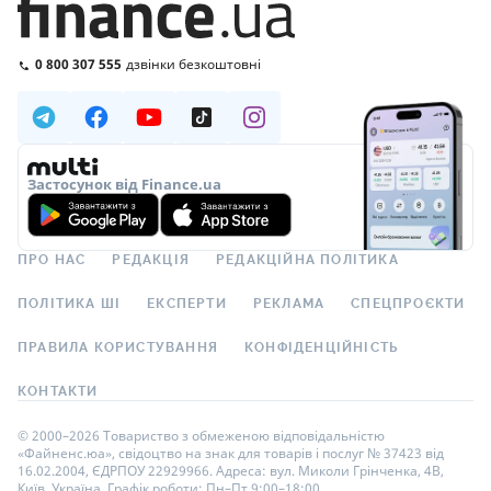
0 800 307 555
дзвінки безкоштовні
Застосунок від Finance.ua
ПРО НАС
РЕДАКЦІЯ
РЕДАКЦІЙНА ПОЛІТИКА
ПОЛІТИКА ШІ
ЕКСПЕРТИ
РЕКЛАМА
СПЕЦПРОЄКТИ
ПРАВИЛА КОРИСТУВАННЯ
КОНФІДЕНЦІЙНІСТЬ
КОНТАКТИ
© 2000–2026 Товариство з обмеженою відповідальністю
«Файненс.юа», свідоцтво на знак для товарів і послуг № 37423 від
16.02.2004, ЄДРПОУ 22929966. Адреса: вул. Миколи Грінченка, 4В,
Київ, Україна. Графік роботи: Пн–Пт 9:00–18:00.