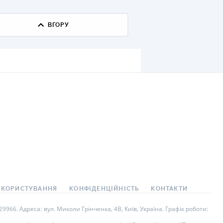
КИ ПО
ВАННЮ
ВГОРУ
ХОВІ ПОЛІСИ
І КОМПАНІЇ
 ПРО СТРАХОВІ
Ї
А І ОПЛАТА
И
 КОРИСТУВАННЯ
КОНФІДЕНЦІЙНІСТЬ
КОНТАКТИ
966. Адреса: вул. Миколи Грінченка, 4В, Київ, Україна. Графік роботи: