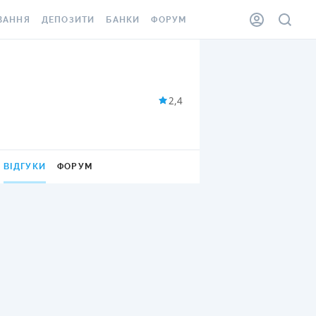
ВАННЯ
ДЕПОЗИТИ
БАНКИ
ФОРУМ
ІЛКА
ВСІ ДЕПОЗИТИ
ВСІ БАНКИ
АННЯ ЖИТЛА ВІД
ДЕПОЗИТИ В USD
ВІДГУКИ ПРО БАНКИ
 ШАХЕДІВ
2,4
ДЕПОЗИТИ В EUR
МІКРОФІНАНСОВІ
ХОВКА ЗА КОРДОН
ОРГАНІЗАЦІЇ
БОНУС ДО ДЕПОЗИТІВ
ВІДГУКИ ПРО МФО
ВІДГУКИ
ФОРУМ
УМОВИ АКЦІЇ
КАРТА
ПИТАННЯ ТА ВІДПОВІДІ
ННА ВІНЬЄТКА
ДЕПОЗИТНИЙ КАЛЬКУЛЯТОР
 СПІВРОБІТНИКІВ
ПУТІВНИКИ ПО
SSISTANCE
ЗАОЩАДЖЕННЯМ
АННЯ ВІД
Х ВИПАДКІВ