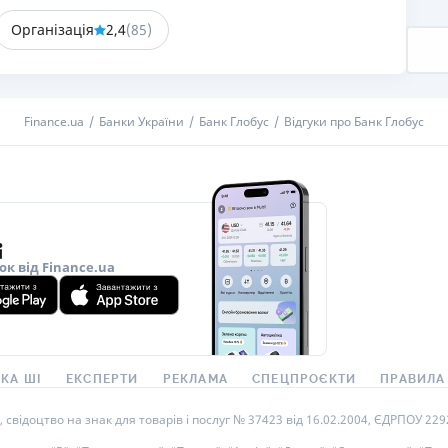
Організація
2,4
(
85
)
РЕЙТИНГ ДЕБЕТОВИХ
ПУТІВНИ
КАРТОК
СТРАХУ
ЩОМІСЯЧНИЙ ОГЛЯД
ВСІ СТРА
КЕШБЕКУ
Finance.ua
Банки України
Банк Глобус
Відгуки про Банк Глобус
СТРАХОВ
ПУТІВНИКИ ПО
БАНКІВСЬКИХ КАРТКАХ
ВІДГУКИ
КОМПАНІ
ДОСТАВК
ок від Finance.ua
КОНТАКТ
КА ШІ
ЕКСПЕРТИ
РЕКЛАМА
СПЕЦПРОЄКТИ
ПРАВИЛА
ідоцтво на знак для товарів і послуг № 37423 від 16.02.2004, ЄДРПОУ 22929