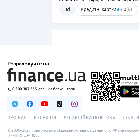
Всі
Кредитні картки
3,0
(
6
)
Розраховуйте на
Застосун
0 800 307 555
дзвінки безкоштовні
ПРО НАС
РЕДАКЦІЯ
РЕДАКЦІЙНА ПОЛІТИКА
ПОЛІТИ
© 2000–2026 Товариство з обмеженою відповідальністю «Файненс.юа», св
Пн–Пт 9:00–18:00.