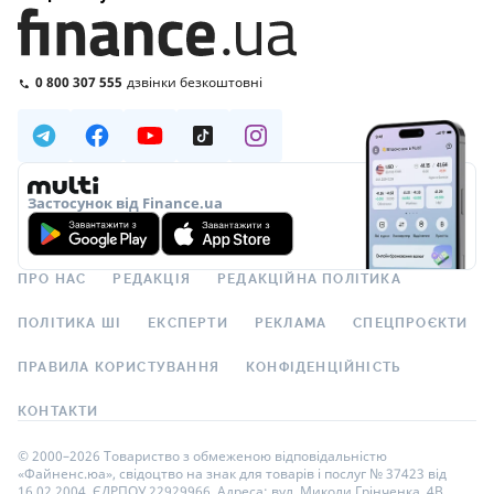
0 800 307 555
дзвінки безкоштовні
Застосунок від Finance.ua
ПРО НАС
РЕДАКЦІЯ
РЕДАКЦІЙНА ПОЛІТИКА
ПОЛІТИКА ШІ
ЕКСПЕРТИ
РЕКЛАМА
СПЕЦПРОЄКТИ
ПРАВИЛА КОРИСТУВАННЯ
КОНФІДЕНЦІЙНІСТЬ
КОНТАКТИ
© 2000–2026 Товариство з обмеженою відповідальністю
«Файненс.юа», свідоцтво на знак для товарів і послуг № 37423 від
16.02.2004, ЄДРПОУ 22929966. Адреса: вул. Миколи Грінченка, 4В,