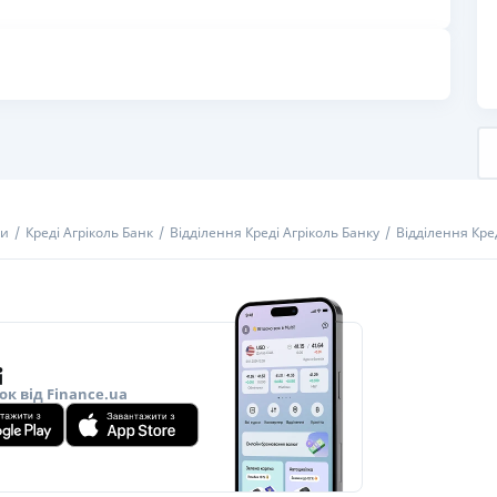
РЕЙТИНГ ДЕБЕТОВИХ
ПУТІВНИ
КАРТОК
СТРАХУ
ЩОМІСЯЧНИЙ ОГЛЯД
ВСІ СТРА
КЕШБЕКУ
СТРАХОВ
ПУТІВНИКИ ПО
БАНКІВСЬКИХ КАРТКАХ
ВІДГУКИ
КОМПАНІ
ни
Креді Агріколь Банк
Відділення Креді Агріколь Банку
Відділення Кред
ДОСТАВК
КОНТАКТ
ок від Finance.ua