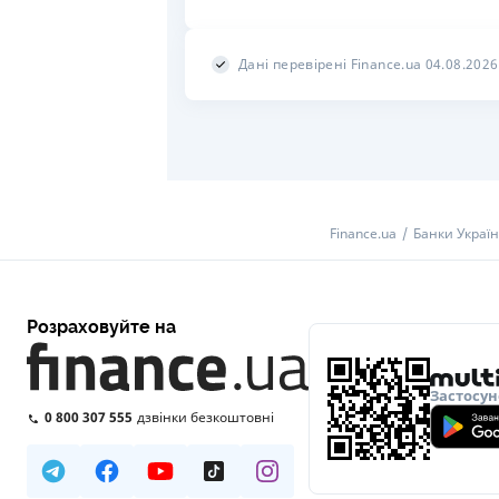
Дані перевірені Finance.ua 04.08.2026
Finance.ua
Банки Украї
Розраховуйте на
Застосун
0 800 307 555
дзвінки безкоштовні