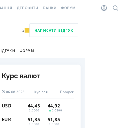
ВАННЯ
ДЕПОЗИТИ
БАНКИ
ФОРУМ
ІЛКА
ВСІ ДЕПОЗИТИ
ВСІ БАНКИ
3
НАПИСАТИ ВІДГУК
АННЯ ЖИТЛА ВІД
ДЕПОЗИТИ В USD
ВІДГУКИ ПРО БАНКИ
 ШАХЕДІВ
ДЕПОЗИТИ В EUR
МІКРОФІНАНСОВІ
ХОВКА ЗА КОРДОН
ВІДГУКИ
ФОРУМ
ОРГАНІЗАЦІЇ
БОНУС ДО ДЕПОЗИТІВ
ВІДГУКИ ПРО МФО
УМОВИ АКЦІЇ
КАРТА
Курс валют
ПИТАННЯ ТА ВІДПОВІДІ
ННА ВІНЬЄТКА
ДЕПОЗИТНИЙ КАЛЬКУЛЯТОР
06.08.2026
Купівля
Продаж
 СПІВРОБІТНИКІВ
ПУТІВНИКИ ПО
USD
44,45
44,92
SSISTANCE
ЗАОЩАДЖЕННЯМ
0,0000
0,0300
EUR
51,35
51,85
АННЯ ВІД
0,0000
0,0000
Х ВИПАДКІВ