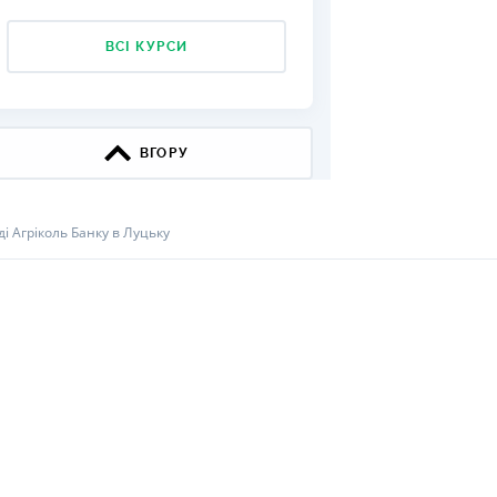
КИ ПО
ВСІ КУРСИ
ВАННЮ
ХОВІ ПОЛІСИ
І КОМПАНІЇ
ВГОРУ
 ПРО СТРАХОВІ
Ї
і Агріколь Банку в Луцьку
А І ОПЛАТА
И