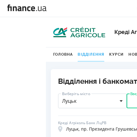
Креді А
ГОЛОВНА
ВІДДІЛЕННЯ
КУРСИ
НО
Відділення і банкомат
Вве
Виберіть місто
Луцьк
Креді Агріколь Банк ЛцРВ
Луцьк, пр. Президента Грушевськ