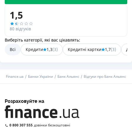
1,5
80 відгуків
Виберіть категорії, які вас цікавлять:
Всі
Кредити
1,3
(
3
)
Кредитні картки
1,7
(
3
)
Де
Finance.ua
Банки України
Банк Альянс
Відгуки про Банк Альянс
Розраховуйте на
0 800 307 555
дзвінки безкоштовні