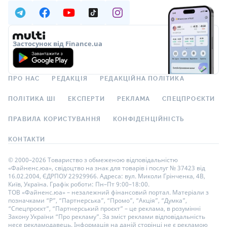
Застосунок від Finance.ua
ПРО НАС
РЕДАКЦІЯ
РЕДАКЦІЙНА ПОЛІТИКА
ПОЛІТИКА ШІ
ЕКСПЕРТИ
РЕКЛАМА
СПЕЦПРОЄКТИ
ПРАВИЛА КОРИСТУВАННЯ
КОНФІДЕНЦІЙНІСТЬ
КОНТАКТИ
© 2000–2026 Товариство з обмеженою відповідальністю
«Файненс.юа», свідоцтво на знак для товарів і послуг № 37423 від
16.02.2004, ЄДРПОУ 22929966. Адреса: вул. Миколи Грінченка, 4В,
Київ, Україна. Графік роботи: Пн–Пт 9:00–18:00.
ТОВ «Файненс.юа» – незалежний фінансовий портал. Матеріали з
позначками “Р”, “Партнерська”, “Промо”, “Акція”, “Думка”,
“Спецпроєкт”, “Партнерський проєкт” – це реклама, в розумінні
Закону України “Про рекламу”. За зміст реклами відповідальність
несе рекламодавець. Інформація на даній сторінці не є рекламою