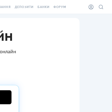
ВАННЯ
ДЕПОЗИТИ
БАНКИ
ФОРУМ
ІЛКА
ВСІ ДЕПОЗИТИ
ВСІ БАНКИ
йн
АННЯ ЖИТЛА ВІД
ДЕПОЗИТИ В USD
ВІДГУКИ ПРО БАНКИ
 ШАХЕДІВ
ДЕПОЗИТИ В EUR
МІКРОФІНАНСОВІ
ХОВКА ЗА КОРДОН
ОРГАНІЗАЦІЇ
БОНУС ДО ДЕПОЗИТІВ
 онлайн
ВІДГУКИ ПРО МФО
УМОВИ АКЦІЇ
КАРТА
ПИТАННЯ ТА ВІДПОВІДІ
ННА ВІНЬЄТКА
ДЕПОЗИТНИЙ КАЛЬКУЛЯТОР
 СПІВРОБІТНИКІВ
ПУТІВНИКИ ПО
SSISTANCE
ЗАОЩАДЖЕННЯМ
АННЯ ВІД
Х ВИПАДКІВ