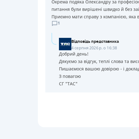
Окрема подяка Олександру за професіона
питання були вирішені швидко й без за
Приємно мати справу з компанією, яка в
1
Відповідь представника
4 серпня 2026 р. о 16:38
Добрий день!
Дякуємо за відгук, теплі слова та вис
Пишаємося вашою довірою - і доклад
З повагою
СГ "ТАС"