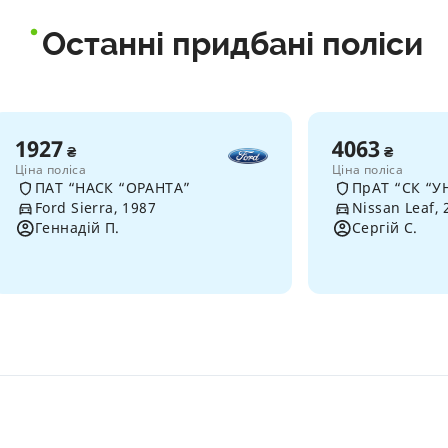
Останні придбані поліси
1927
4063
₴
₴
Ціна поліса
Ціна поліса
ПАТ “НАСК “ОРАНТА”
ПрАТ “СК “У
Ford Sierra, 1987
Nissan Leaf, 
Геннадій П.
Сергій С.