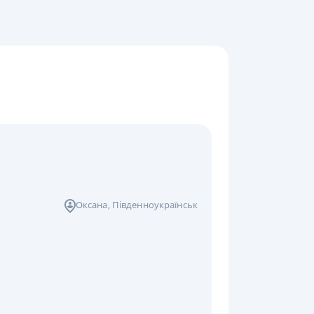
Оксана
, Південноукраїнськ