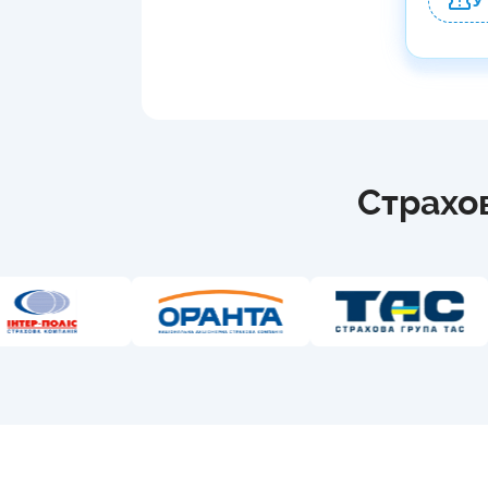
У
Страхов