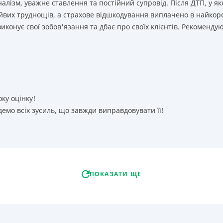
лізм, уважне ставлення та постійний супровід. Після ДТП, у як
йвих труднощів, а страхове відшкодування виплачено в найкор
иконує свої зобов'язання та дбає про своїх клієнтів. Рекоменду
оку оцінку!
емо всіх зусиль, що завжди виправдовувати її!
ПОКАЗАТИ ЩЕ