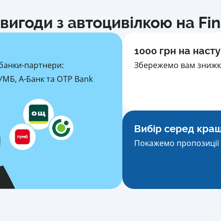
вигоди з автоцивілкою на Fi
1000 грн на насту
банки-партнери:
Збережемо вам знижку
МБ, А-Банк та OTP Bank
Вибір серед кра
Покажемо пропозиції 