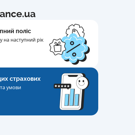
nance.ua
пний поліс
 на наступний рік
щих страхових
та умови