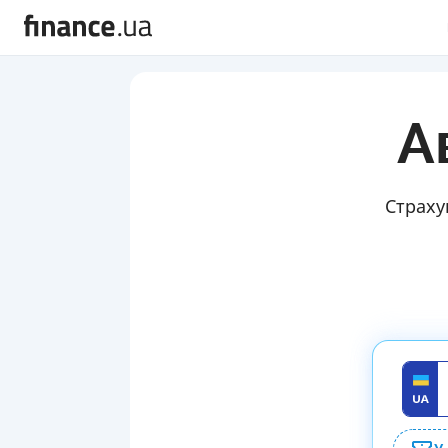
А
Страху