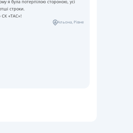
ому я була потерпілою стороною, усі
отші строки.
ю СК «ТАС»!
Альона
, Рівне