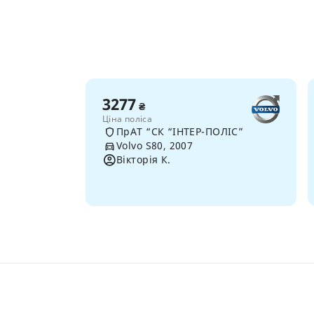
3277
₴
Ціна поліса
ПрАТ “СК “ІНТЕР-ПОЛІС”
Volvo S80, 2007
Вікторія К.