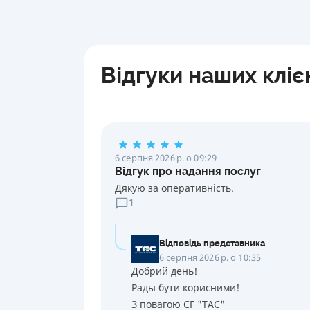
Відгуки наших кліє
6 серпня 2026 р. о 09:29
Відгук про надання послуг
Дякую за оперативність.
1
Відповідь представника
6 серпня 2026 р. о 10:35
Добрий день!
Рады бути корисними!
З повагою СГ "ТАС"