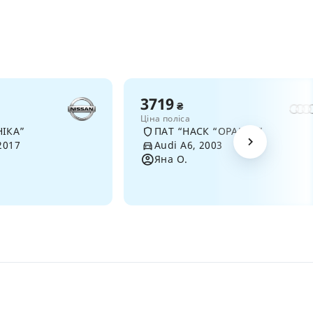
3719
₴
Ціна поліса
НІКА”
ПАТ “НАСК “ОРАНТА”
2017
Audi A6, 2003
Яна О.