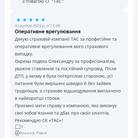
З повагою СГ "ТАС"
4 серпня 2026 р. о 13:49
Оперативне врегулювання
Дякую страховій компанії ТАС за професійне та
оперативне врегулювання мого страхового
випадку.
Окрема подяка Олександру за професіоналізм,
уважне ставлення та постійний супровід. Після
ДТП, у якому я була потерпілою стороною, усі
питання були вирішені швидко й без зайвих
труднощів, а страхове відшкодування виплачено
в найкоротші строки.
Приємно мати справу з компанією, яка виконує
свої зобов'язання та дбає про своїх клієнтів.
Рекомендую СК «ТАС»!
1
Альона
, Рівне