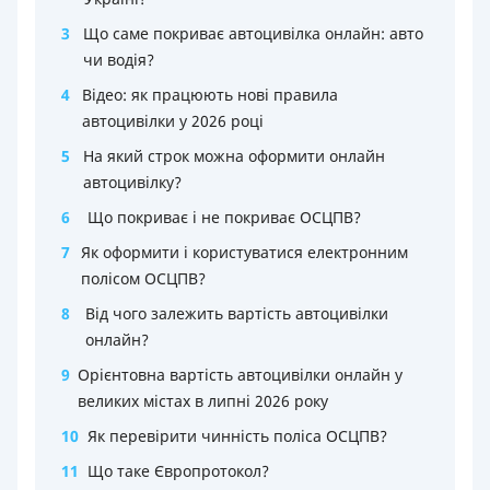
3
Що саме покриває автоцивілка онлайн: авто
чи водія?
4
Відео: як працюють нові правила
автоцивілки у 2026 році
5
На який строк можна оформити онлайн
автоцивілку?
6
Що покриває і не покриває ОСЦПВ?
7
Як оформити і користуватися електронним
полісом ОСЦПВ?
8
Від чого залежить вартість автоцивілки
онлайн?
9
Орієнтовна вартість автоцивілки онлайн у
великих містах в липні 2026 року
10
Як перевірити чинність поліса ОСЦПВ?
11
Що таке Європротокол?