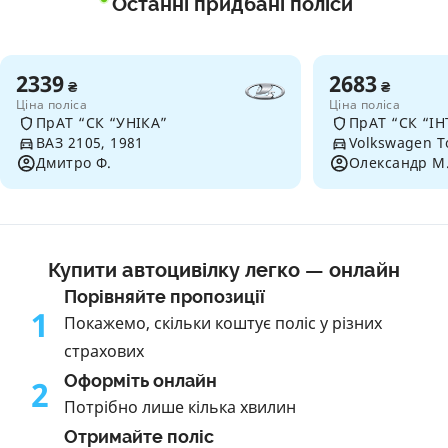
Останні придбані поліси
2339
2683
₴
₴
Ціна поліса
Ціна поліса
ПрАТ “СК “УНІКА”
ПрАТ “СК “ІН
ВАЗ 2105, 1981
Volkswagen T
Дмитро Ф.
Олександр М
Купити автоцивілку легко — онлайн
Порівняйте пропозиції
1
Покажемо, скільки коштує поліс у різних
страхових
Оформіть онлайн
2
Потрібно лише кілька хвилин
Отримайте поліс