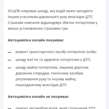
ОСЦПВ покриває шкоду, яку водій може заподіяти
іншим учасникам дорожнього руху внаслідок ДТП.
Страхова компанія відшкодовує збитки потерпілим у
межах установлених страхових сум.
Автоцивілка онлайн покриває:
ремонт транспортного засобу потерпілої особи;
шкоду життю та здоров’ю потерпілих у ДТП;
шкоду майну потерпілих, зокрема дорогам,
дорожнім спорудам, технічним засобам
регулювання руху та іншому майну,
пошкодженому внаслідок ДТП.
Автоцивілка онлайн не покриває:
ремонт автомобіля водія, який спричинив ДТП;