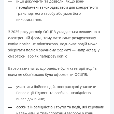
інші документи та дозволи, якщо вони
передбачені законодавством для конкретного
транспортного засобу або умов його
використання.
З 2025 року договір ОСЦПВ укладається виключно в
електронній формі, тому мати саме роздруковану
копію поліса не обов’язково. Водночас водій може
зберігати поліс у зручному форматі — наприклад, у
смартфоні або як паперову копію.
Варто зазначити, що раніше були категорії водіїв,
яким не обов’язково було оформляти ОСЦПВ:
учасники бойових дій, постраждалі учасники
Революції Гідності та особи з інвалідністю
внаслідок війни;
особи з інвалідністю I групи та водії, які керували
належним їм транспортним засобом у їхній