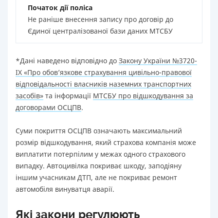
Початок дії поліса
Не раніше внесення запису про договір до
Єдиної централізованої бази даних МТСБУ
*Дані наведено відповідно до
Закону України №3720-
IX «Про обов’язкове страхування цивільно-правової
відповідальності власників наземних транспортних
засобів»
та інформації
МТСБУ про відшкодування за
договорами ОСЦПВ
.
Суми покриття ОСЦПВ означають максимальний
розмір відшкодування, який страхова компанія може
виплатити потерпілим у межах одного страхового
випадку. Автоцивілка покриває шкоду, заподіяну
іншим учасникам ДТП, але не покриває ремонт
автомобіля винуватця аварії.
Які закони регулюють