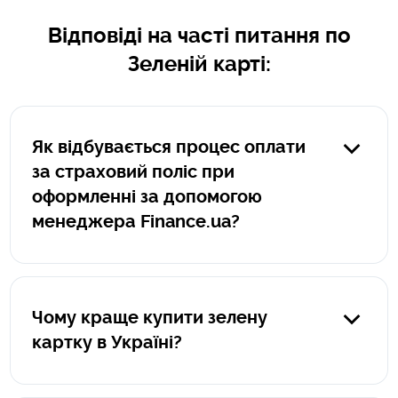
Відповіді на часті питання по
Зеленій карті:
Як відбувається процес оплати
за страховий поліс при
оформленні за допомогою
менеджера Finance.ua?
Якщо поліс оформляється менеджером Finance.ua,
оплата за такий поліс здійснюється клієнтом на
захищенному сервісі portmone.com. Пряме посилання
Чому краще купити зелену
на оплату формує менеджер Finance.ua, посилання
картку в Україні?
завжди починається так: https:/pay.finance.ua/унікальний
номер. При оплаті на portmone.com ваші данні захищені
Це як мінімум вигідніше. Вартість зеленої картки в
та не передаються третім особам.