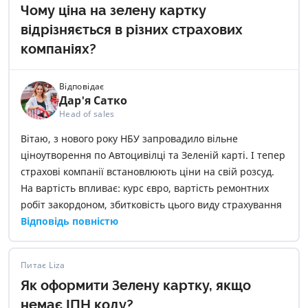
Чому ціна на зелену картку
відрізняється в різних страхових
компаніях?
Відповідає
Дар'я Сатко
Head of sales
Вітаю, з нового року НБУ запровадило вільне
ціноутворення по Автоцивілці та Зеленій карті. І тепер
страхові компанії встановлюють ціни на свій розсуд.
На вартість впливає: курс євро, вартість ремонтних
робіт закордоном, збитковість цього виду страхування
в обраній страховій компанії
Відповідь повністю
Питає Liza
Як оформити Зелену картку, якщо
немає ІПН коду?