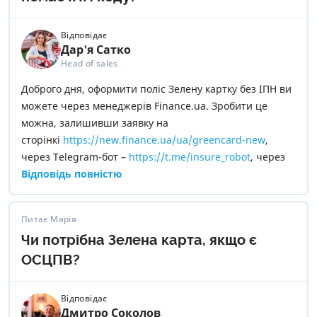
Відповідає
Дар'я Сатко
Head of sales
Доброго дня, оформити поліс Зелену картку без ІПН ви
можете через менеджерів Finance.ua. Зробити це
можна, залишивши заявку на
сторінкі
https://new.finance.ua/ua/greencard-new
,
через Telegram-бот –
https://t.me/insure_robot
, через
e-mail –
Відповідь повністю
insurance@mail.finance.ua
або
зателефонувавши за номером –
0 800 307 555
.
Питає Марія
Чи потрібна Зелена карта, якщо є
ОСЦПВ?
Відповідає
Дмитро Соколов