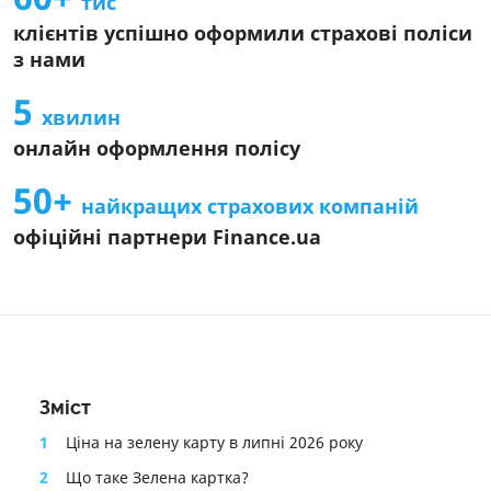
тис
Інформація про агента
клієнтів успішно оформили страхові поліси
Інформація про СК
з нами
Інформаційний документ про стандартний страховий
продукт
5
хвилин
Інформація про страховий продукт
онлайн оформлення полісу
50+
найкращих страхових компаній
офіційні партнери Finance.ua
Зміст
1
Ціна на зелену карту в липні 2026 року
2
Що таке Зелена картка?