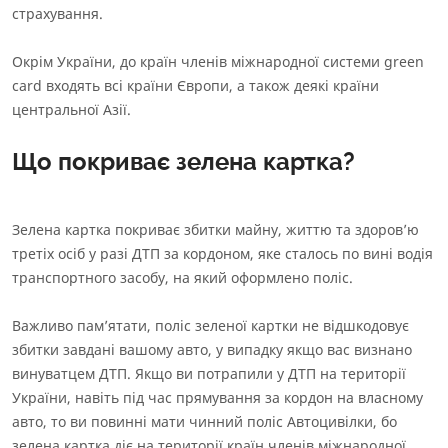
страхування.
Окрім України, до
країн членів міжнародної системи green
card
входять всі країни Європи, а також деякі країни
центральної Азії.
Що покриває зелена картка?
Зелена картка покриває збитки майну, життю та здоровʼю
третіх осіб у разі ДТП за кордоном, яке сталось по вині водія
транспортного засобу, на який оформлено поліс.
Важливо памʼятати, поліс зеленої картки не відшкодовує
збитки завдані вашому авто, у випадку якщо вас визнано
винуватцем ДТП. Якщо ви потрапили у ДТП на території
України, навіть під час прямування за кордон на власному
авто, то ви повинні мати чинний поліс Автоцивілки, бо
зелена картка діє на території країн членів міжнародної