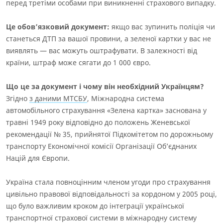
перед третіми особами при виникненні страхового випадку.
Це обов’язковий документ:
якщо вас зупинить поліція чи
станеться ДТП за вашої провини, а зеленої картки у вас не
виявлять — вас можуть оштрафувати. В залежності від
країни, штраф може сягати до 1 000 євро.
Що це за документ і чому він необхідний Українцям?
Згідно
з даними МТСБУ
, Міжнародна система
автомобільного страхування «Зелена картка» заснована у
травні 1949 року відповідно до положень Женевської
рекомендації № 35, прийнятої Підкомітетом по дорожньому
транспорту Економічної комісії Організації Об’єднаних
Націй для Європи.
Україна стала повноцінним членом угоди про
страхування
цивільно правової відповідальності за кордоном
у 2005 році,
що було важливим кроком до інтеграції української
транспортної страхової системи в міжнародну систему