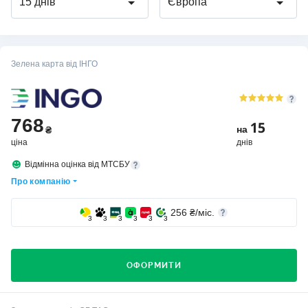
15 днів
Європа
Зелена карта від ІНГО
768
15
на
₴
ціна
днів
Відмінна оцінка від МТСБУ
Про компанію
256
₴/міс.
3
3
3
3
3
3
ОФОРМИТИ
Хто вибирає страхову компанію ІНГО?