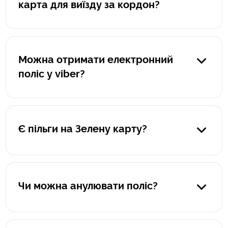
карта для виїзду за кордон?
Поліс оформлюється на автомобіль, а не на водія.
Можна отримати електронний
поліс у viber?
Так, звісно. Після оформлення ви отримаєте на viber
електроний поліс в pdf-форматі, а також памʼятку "Що
робити при настанні страхової події за кордоном".
Є пільги на Зелену карту?
На жаль, пільг на страхування автомобіля для виїзду за
кордон не передбачено.
Чи можна анулювати поліс?
Анулювати можна лише поліси зеленої картки, які були
оформленні на термін від 2 місяців до 1 року. Поліси, що