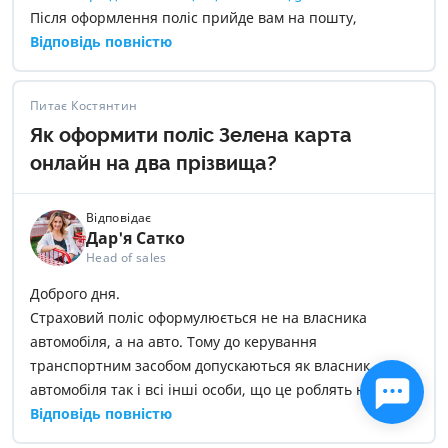
Після оформлення поліс прийде вам на пошту,
достатньо буде мати його електронну версію в
Відповідь повністю
телефоні.
Питає Костянтин
Як оформити поліс Зелена карта
онлайн на два прізвища?
Відповідає
Дар'я Сатко
Head of sales
Доброго дня.
Страховий поліс оформулюється не на власника
автомобіля, а на авто. Тому до керування
транспортним засобом допускаються як власник
автомобіля так і всі інші особи, що це роблять на
законних підставах. Тому якщо страхування Зелена
Відповідь повністю
картка оформлена на вас – дія страхування буде