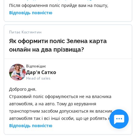
Після оформлення поліс прийде вам на пошту,
достатньо буде мати його електронну версію в
Відповідь повністю
телефоні.
Питає Костянтин
Як оформити поліс Зелена карта
онлайн на два прізвища?
Відповідає
Дар'я Сатко
Head of sales
Доброго дня.
Страховий поліс оформулюється не на власника
автомобіля, а на авто. Тому до керування
транспортним засобом допускаються як власник
автомобіля так і всі інші особи, що це роблять на
законних підставах. Тому якщо страхування Зелена
Відповідь повністю
картка оформлена на вас – дія страхування буде