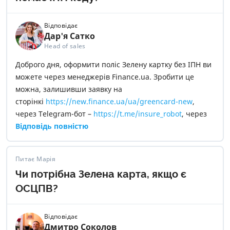
Відповідає
Дар'я Сатко
Head of sales
Доброго дня, оформити поліс Зелену картку без ІПН ви
можете через менеджерів Finance.ua. Зробити це
можна, залишивши заявку на
сторінкі
https://new.finance.ua/ua/greencard-new
,
через Telegram-бот –
https://t.me/insure_robot
, через
e-mail –
Відповідь повністю
insurance@mail.finance.ua
або
зателефонувавши за номером –
0 800 307 555
.
Питає Марія
Чи потрібна Зелена карта, якщо є
ОСЦПВ?
Відповідає
Дмитро Соколов