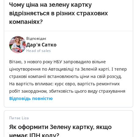
Чому ціна на зелену картку
відрізняється в різних страхових
компаніях?
Відповідає
Дар'я Сатко
Head of sales
Вітаю, з нового року НБУ запровадило вільне
ціноутворення по Автоцивілці та Зеленій карті. І тепер
страхові компанії встановлюють ціни на свій розсуд.
На вартість впливає: курс євро, вартість ремонтних
робіт закордоном, збитковість цього виду страхування
в обраній страховій компанії
Відповідь повністю
Питає Liza
Як оформити Зелену картку, якщо
немає ІПН коду?