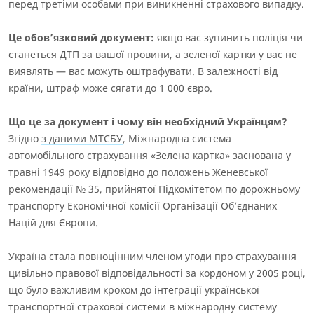
перед третіми особами при виникненні страхового випадку.
Це обов’язковий документ:
якщо вас зупинить поліція чи
станеться ДТП за вашої провини, а зеленої картки у вас не
виявлять — вас можуть оштрафувати. В залежності від
країни, штраф може сягати до 1 000 євро.
Що це за документ і чому він необхідний Українцям?
Згідно
з даними МТСБУ
, Міжнародна система
автомобільного страхування «Зелена картка» заснована у
травні 1949 року відповідно до положень Женевської
рекомендації № 35, прийнятої Підкомітетом по дорожньому
транспорту Економічної комісії Організації Об’єднаних
Націй для Європи.
Україна стала повноцінним членом угоди про
страхування
цивільно правової відповідальності за кордоном
у 2005 році,
що було важливим кроком до інтеграції української
транспортної страхової системи в міжнародну систему