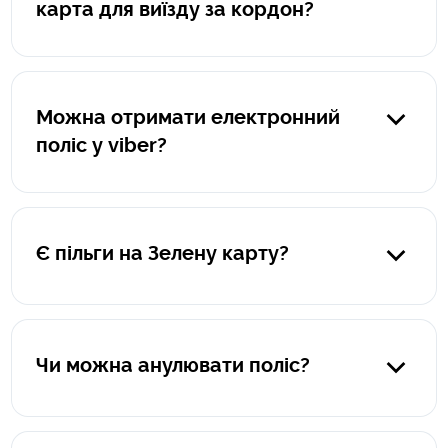
карта для виїзду за кордон?
Поліс оформлюється на автомобіль, а не на водія.
Можна отримати електронний
поліс у viber?
Так, звісно. Після оформлення ви отримаєте на viber
електроний поліс в pdf-форматі, а також памʼятку "Що
робити при настанні страхової події за кордоном".
Є пільги на Зелену карту?
На жаль, пільг на страхування автомобіля для виїзду за
кордон не передбачено.
Чи можна анулювати поліс?
Анулювати можна лише поліси зеленої картки, які були
оформленні на термін від 2 місяців до 1 року. Поліси, що