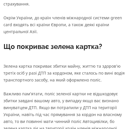
страхування.
Окрім України, до
країн членів міжнародної системи green
card
входять всі країни Європи, а також деякі країни
центральної Азії.
Що покриває зелена картка?
Зелена картка покриває збитки майну, життю та здоровʼю
третіх осіб у разі ДТП за кордоном, яке сталось по вині водія
транспортного засобу, на який оформлено поліс.
Важливо памʼятати, поліс зеленої картки не відшкодовує
збитки завдані вашому авто, у випадку якщо вас визнано
винуватцем ДТП. Якщо ви потрапили у ДТП на території
України, навіть під час прямування за кордон на власному
авто, то ви повинні мати чинний поліс Автоцивілки, бо
зелена картка діє на території країн членів міжнародної