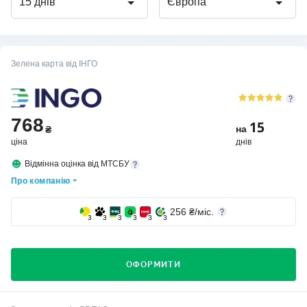
15 днів
Європа
Зелена карта від ІНГО
768
15
на
₴
ціна
днів
Відмінна оцінка від МТСБУ
Про компанію
256
₴/міс.
3
3
3
3
3
3
ОФОРМИТИ
Хто вибирає страхову компанію ІНГО?