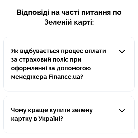
Відповіді на часті питання по
Зеленій карті:
Як відбувається процес оплати
за страховий поліс при
оформленні за допомогою
менеджера Finance.ua?
Якщо поліс оформляється менеджером Finance.ua,
оплата за такий поліс здійснюється клієнтом на
захищенному сервісі portmone.com. Пряме посилання
Чому краще купити зелену
на оплату формує менеджер Finance.ua, посилання
картку в Україні?
завжди починається так: https:/pay.finance.ua/унікальний
номер. При оплаті на portmone.com ваші данні захищені
Це як мінімум вигідніше. Вартість зеленої картки в
та не передаються третім особам.