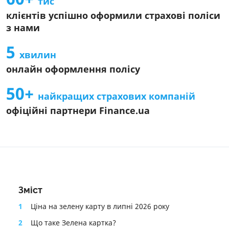
тис
Інформація про агента
клієнтів успішно оформили страхові поліси
Інформація про СК
з нами
Інформаційний документ про стандартний страховий
продукт
5
хвилин
Інформація про страховий продукт
онлайн оформлення полісу
50+
найкращих страхових компаній
офіційні партнери Finance.ua
Зміст
1
Ціна на зелену карту в липні 2026 року
2
Що таке Зелена картка?