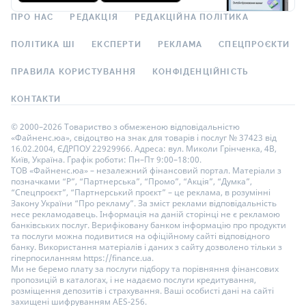
ПРО НАС
РЕДАКЦІЯ
РЕДАКЦІЙНА ПОЛІТИКА
ПОЛІТИКА ШІ
ЕКСПЕРТИ
РЕКЛАМА
СПЕЦПРОЄКТИ
ПРАВИЛА КОРИСТУВАННЯ
КОНФІДЕНЦІЙНІСТЬ
КОНТАКТИ
© 2000–2026 Товариство з обмеженою відповідальністю
«Файненс.юа», свідоцтво на знак для товарів і послуг № 37423 від
16.02.2004, ЄДРПОУ 22929966. Адреса: вул. Миколи Грінченка, 4В,
Київ, Україна. Графік роботи: Пн–Пт 9:00–18:00.
ТОВ «Файненс.юа» – незалежний фінансовий портал. Матеріали з
позначками “Р”, “Партнерська”, “Промо”, “Акція”, “Думка”,
“Спецпроєкт”, “Партнерський проєкт” – це реклама, в розумінні
Закону України “Про рекламу”. За зміст реклами відповідальність
несе рекламодавець. Інформація на даній сторінці не є рекламою
банківських послуг. Верифіковану банком інформацію про продукти
та послуги можна подивитися на офіційному сайті відповідного
банку. Використання матеріалів і даних з сайту дозволено тільки з
гіперпосиланням https://finance.ua.
Ми не беремо плату за послуги підбору та порівняння фінансових
пропозицій в каталогах, і не надаємо послуги кредитування,
розміщення депозитів і страхування. Ваші особисті дані на сайті
захищені шифруванням AES-256.