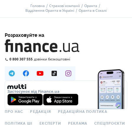
Головна
Страхові компанії
Оранта
Відділення Оранта в Україні
Оранта в Сокалі
Розраховуйте на
0 800 307 555
дзвінки безкоштовні
Застосунок від Finance.ua
ПРО НАС
РЕДАКЦІЯ
РЕДАКЦІЙНА ПОЛІТИКА
ПОЛІТИКА ШІ
ЕКСПЕРТИ
РЕКЛАМА
СПЕЦПРОЄКТИ