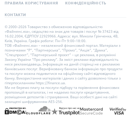
ПРАВИЛА КОРИСТУВАННЯ
КОНФІДЕНЦІЙНІСТЬ
КОНТАКТИ
© 2000–2026 Товариство з обмеженою відповідальністю
«Файненс.юа», свідоцтво на знак для товарів і послуг № 37423 від
16.02.2004, ЄДРПОУ 22929966. Адреса: вул. Миколи Грінченка, 4В,
Київ, Україна. Графік роботи: Пн–Пт 9:00–18:00.
ТОВ «Файненс.юа» – незалежний фінансовий портал. Матеріали з
позначками “Р”, “Партнерська”, “Промо”, “Акція”, “Думка”,
“Спецпроєкт”, “Партнерський проєкт” – це реклама, в розумінні
Закону України “Про рекламу”. За зміст реклами відповідальність
несе рекламодавець. Інформація на даній сторінці не є рекламою
банківських послуг. Верифіковану банком інформацію про продукти
та послуги можна подивитися на офіційному сайті відповідного
банку. Використання матеріалів і даних з сайту дозволено тільки з
гіперпосиланням https://finance.ua.
Ми не беремо плату за послуги підбору та порівняння фінансових
пропозицій в каталогах, і не надаємо послуги кредитування,
розміщення депозитів і страхування. Ваші особисті дані на сайті
захищені шифруванням AES-256.