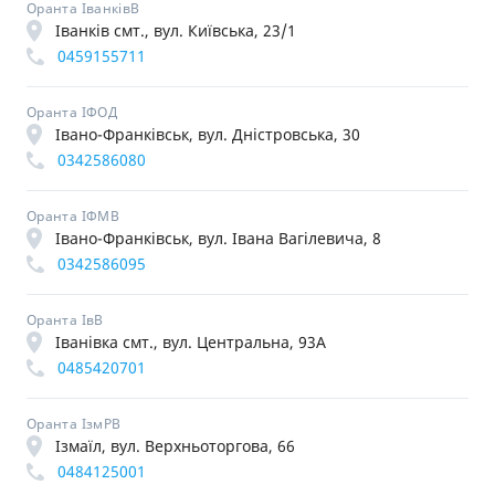
Оранта ІванківВ
Іванків смт., вул. Київська, 23/1
0459155711
Оранта ІФОД
Івано-Франківськ, вул. Дністровська, 30
0342586080
Оранта ІФМВ
Івано-Франківськ, вул. Івана Вагілевича, 8
0342586095
Оранта ІвВ
Іванівка смт., вул. Центральна, 93А
0485420701
Оранта ІзмРВ
Ізмаїл, вул. Верхньоторгова, 66
0484125001