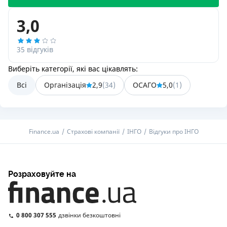
3,0
35 відгуків
Виберіть категорії, які вас цікавлять:
Всі
Організація
2,9
(
34
)
ОСАГО
5,0
(
1
)
Finance.ua
Страхові компанії
ІНГО
Відгуки про ІНГО
Розраховуйте на
0 800 307 555
дзвінки безкоштовні