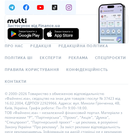
Застосунок від Finance.ua
ПРО НАС
РЕДАКЦІЯ
РЕДАКЦІЙНА ПОЛІТИКА
ПОЛІТИКА ШІ
ЕКСПЕРТИ
РЕКЛАМА
СПЕЦПРОЄКТИ
ПРАВИЛА КОРИСТУВАННЯ
КОНФІДЕНЦІЙНІСТЬ
КОНТАКТИ
© 2000–2026 Товариство з обмеженою відповідальністю
«Файненс.юа», свідоцтво на знак для товарів і послуг № 37423 від
16.02.2004, ЄДРПОУ 22929966. Адреса: вул. Миколи Грінченка, 4В,
Київ, Україна. Графік роботи: Пн–Пт 9:00–18:00.
ТОВ «Файненс.юа» – незалежний фінансовий портал. Матеріали з
позначками “Р”, “Партнерська”, “Промо”, “Акція”, “Думка”,
“Спецпроєкт”, “Партнерський проєкт” – це реклама, в розумінні
Закону України “Про рекламу”. За зміст реклами відповідальність
несе рекламодавець. Інформація на даній сторінці не є рекламою