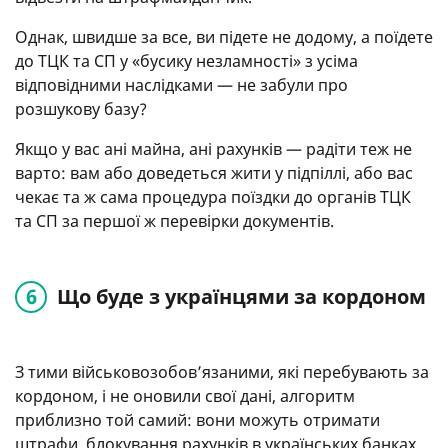
Однак, швидше за все, ви підете не додому, а поїдете
до ТЦК та СП у «бусику незламності» з усіма
відповідними наслідками — не забули про
розшукову базу?
Якщо у вас ані майна, ані рахунків — радіти теж не
варто: вам або доведеться жити у підпіллі, або вас
чекає та ж сама процедура поїздки до органів ТЦК
та СП за першої ж перевірки документів.
Що буде з українцями за кордоном
З тими військовозобов’язаними, які перебувають за
кордоном, і не оновили свої дані, алгоритм
приблизно той самий: вони можуть отримати
штрафи, блокування рахунків в українських банках