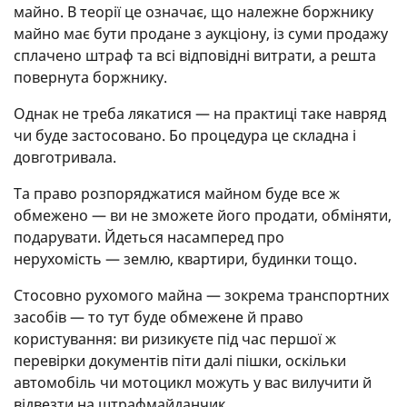
майно. В теорії це означає, що належне боржнику
майно має бути продане з аукціону, із суми продажу
сплачено штраф та всі відповідні витрати, а решта
повернута боржнику.
Однак не треба лякатися — на практиці таке навряд
чи буде застосовано. Бо процедура це складна і
довготривала.
Та право розпоряджатися майном буде все ж
обмежено — ви не зможете його продати, обміняти,
подарувати. Йдеться насамперед про
нерухомість — землю, квартири, будинки тощо.
Стосовно рухомого майна — зокрема транспортних
засобів — то тут буде обмежене й право
користування: ви ризикуєте під час першої ж
перевірки документів піти далі пішки, оскільки
автомобіль чи мотоцикл можуть у вас вилучити й
відвезти на штрафмайданчик.