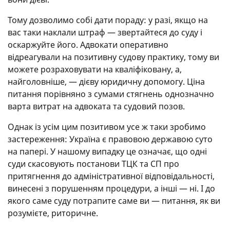
Тому дозволимо собі дати пораду: у разі, якщо на
вас таки наклали штраф — звертайтеся до суду і
оскаржуйте його. Адвокати оперативно
відреагували на позитивну судову практику, тому ви
можете розраховувати на кваліфіковану, а,
найголовніше, — дієву юридичну допомогу. Ціна
питання порівняно з сумами стягнень однозначно
варта витрат на адвоката та судовий позов.
Однак із усім цим позитивом усе ж таки зробимо
застереження: Україна є правовою державою суто
на папері. У нашому випадку це означає, що одні
суди скасовують постанови ТЦК та СП про
притягнення до адміністративної відповідальності,
винесені з порушенням процедури, а інші — ні. І до
якого саме суду потрапите саме ви — питання, як ви
розумієте, риторичне.