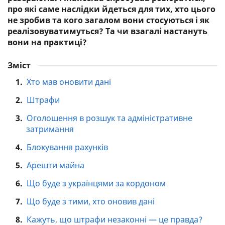
про які саме наслідки йдеться для тих, хто цього
не зробив та кого загалом вони стосуються і як
реалізовуватимуться? Та чи взагалі настануть
вони на практиці?
Зміст
1.
Хто мав оновити дані
2.
Штрафи
3.
Оголошення в розшук та адміністративне
затримання
4.
Блокування рахунків
5.
Арешти майна
6.
Що буде з українцями за кордоном
7.
Що буде з тими, хто оновив дані
8.
Кажуть, що штрафи незаконні — це правда?