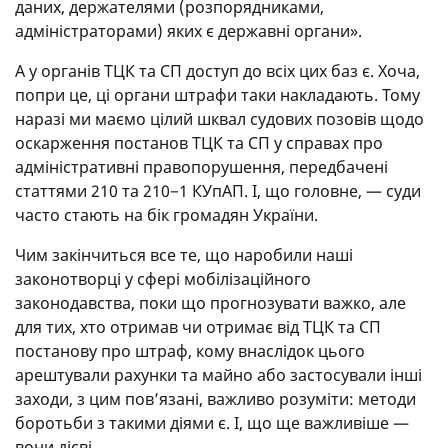
даних, держателями (розпорядниками,
адміністраторами) яких є державні органи».
А у органів ТЦК та СП доступ до всіх цих баз є. Хоча,
попри це, ці органи штрафи таки накладають. Тому
наразі ми маємо цілий шквал судових позовів щодо
оскарження постанов ТЦК та СП у справах про
адміністративні правопорушення, передбачені
статтями 210 та 210−1 КУпАП. І, що головне, — суди
часто стають на бік громадян України.
Чим закінчиться все те, що наробили наші
законотворці у сфері мобілізаційного
законодавства, поки що прогнозувати важко, але
для тих, хто отримав чи отримає від ТЦК та СП
постанову про штраф, кому внаслідок цього
арештували рахунки та майно або застосували інші
заходи, з цим пов’язані, важливо розуміти: методи
боротьби з такими діями є. І, що ще важливіше —
вони дієві.