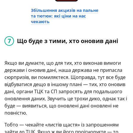
Збільшення акцизів на пальне
та тютюн: які ціни на нас
чекають
Що буде з тими, хто оновив дані
Якщо ви думаєте, що для тих, хто виконав вимоги
держави і оновив дані, наша держава не припасла
сюрпризів, ви помиляєтеся. Щоправда, тут все буде
відбуватися дещо в іншому плані — тих, хто оновив
дані, органи ТЦК та СП запросять для подальшого
оновлення даних. Звучить це трохи дико, однак так і
буде — виявиться, що оновлені дані оновлені не
повністю.
Тобто — чекайте «листів щастя» із запрошенням
зайти до ТЦК. Якщо ж ви його проігноруєте — то