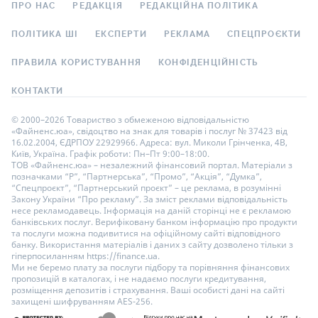
ПРО НАС
РЕДАКЦІЯ
РЕДАКЦІЙНА ПОЛІТИКА
ПОЛІТИКА ШІ
ЕКСПЕРТИ
РЕКЛАМА
СПЕЦПРОЄКТИ
ПРАВИЛА КОРИСТУВАННЯ
КОНФІДЕНЦІЙНІСТЬ
КОНТАКТИ
© 2000–2026 Товариство з обмеженою відповідальністю
«Файненс.юа», свідоцтво на знак для товарів і послуг № 37423 від
16.02.2004, ЄДРПОУ 22929966. Адреса: вул. Миколи Грінченка, 4В,
Київ, Україна. Графік роботи: Пн–Пт 9:00–18:00.
ТОВ «Файненс.юа» – незалежний фінансовий портал. Матеріали з
позначками “Р”, “Партнерська”, “Промо”, “Акція”, “Думка”,
“Спецпроєкт”, “Партнерський проєкт” – це реклама, в розумінні
Закону України “Про рекламу”. За зміст реклами відповідальність
несе рекламодавець. Інформація на даній сторінці не є рекламою
банківських послуг. Верифіковану банком інформацію про продукти
та послуги можна подивитися на офіційному сайті відповідного
банку. Використання матеріалів і даних з сайту дозволено тільки з
гіперпосиланням https://finance.ua.
Ми не беремо плату за послуги підбору та порівняння фінансових
пропозицій в каталогах, і не надаємо послуги кредитування,
розміщення депозитів і страхування. Ваші особисті дані на сайті
захищені шифруванням AES-256.