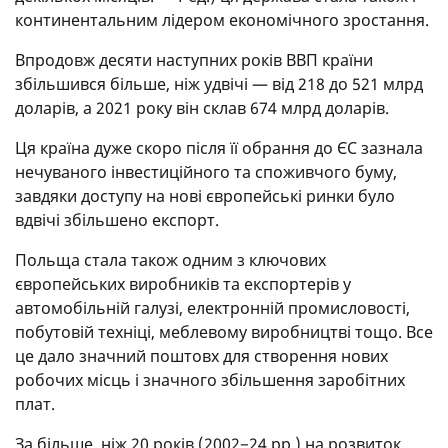
континентальним лідером економічного зростання.
Впродовж десяти наступних років ВВП країни
збільшився більше, ніж удвічі — від 218 до 521 млрд
доларів, а 2021 року він склав 674 млрд доларів.
Ця країна дуже скоро після її обрання до ЄС зазнала
нечуваного інвестиційного та споживчого буму,
завдяки доступу на нові європейські ринки було
вдвічі збільшено експорт.
Польща стала також одним з ключових
європейських виробників та експортерів у
автомобільній галузі, електронній промисловості,
побутовій техніці, меблевому виробництві тощо. Все
це дало значний поштовх для створення нових
робочих місць і значного збільшення заробітних
плат.
За більше, ніж 20 років (2002−24 рр.) на розвиток