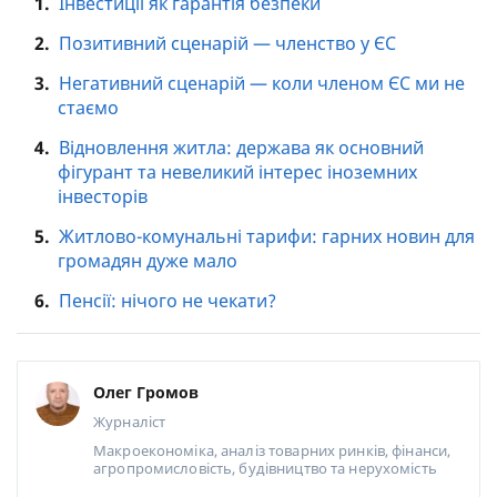
1.
Інвестиції як гарантія безпеки
2.
Позитивний сценарій — членство у ЄС
3.
Негативний сценарій — коли членом ЄС ми не
стаємо
4.
Відновлення житла: держава як основний
фігурант та невеликий інтерес іноземних
інвесторів
5.
Житлово-комунальні тарифи: гарних новин для
громадян дуже мало
6.
Пенсії: нічого не чекати?
Олег Громов
Журналіст
Макроекономіка, аналіз товарних ринків, фінанси,
агропромисловість, будівництво та нерухомість