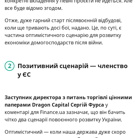
конкретні вкладення у певні проєкти не йдеться. Але
все буде відомо згодом.
Отже, дуже гарний старт післявоєнній відбудові,
коли ще тривають досі бої, надано. Це, по суті, є
частина оптимістичного сценарію для розвитку
економіки домогосподарств після війни.
Позитивний сценарій — членство
у ЄС
Заступник директора з питань торгівлі цінними
паперами Dragon Capital Сергій Фурса
у
коментарі для Finance.ua зазначає, що він бачить
чітко два сценарії повоєнного розвитку України.
Оптимістичний — коли наша держава дуже скоро