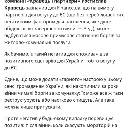
компанії «Кравець і партнери» Ростислав
Кравець
зазначив для Finance.ua, що на вимогу
партнерів для вступу до ЄС (що без перебільшення є
негативним фактором для населення, яке дуже
обідніє після завершення війни. — Ред.), може
відбуватися масове примусове стягнення боргів за
житлово-комунальні послуги.
Як бачимо, є такий негатив для споживачів за
позитивного сценарію для України, тобто вступу
до ЄС.
Єдине, що може додати «гарного» настрою у цьому
сенсі громадянам України, які накопичили за роки
війни чималі борги за комуналку: їх може все ж таки
реструктурують або частково спишуть. Але таке
можна лише припускати.
Проте негатив у будь-якому випадку перевищує
позитив: після війни, коли скасують мораторій на