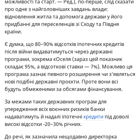
можливості та старт. — Ред.), по-перше, слід сказати
про одне з найголовніших завдань влади:
відновлення житла та допомога держави у його
придбанні для переселенців зі Сходу та Півдня
країни.
Є думка, що 80−90% відсотків іпотечних кредитів
після війни видаватимуться через державні
програми, зокрема єОселя (зараз цей показник
складає 95%, а відсоткові ставки — 7%). Можливо ця
програма зазнає певного розширення чи з’являться
нові подібні державні проєкти. Проте вони всі
будуть обмеженими за обсягами фінансування.
За межами таких державних програм для
упередження всіх воєнних ризиків банки
надаватимуть й надалі іпотечні
кредити
під доволі
високі відсотки -20−30% річних.
До речі, як зазначила нещодавно директорка