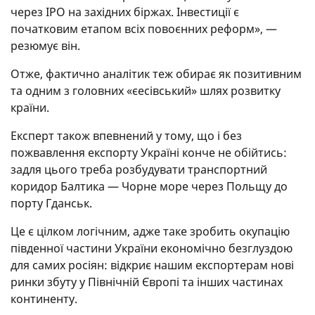
через IPO на західних біржах. Інвестиції є
початковим етапом всіх повоєнних реформ», —
резюмує він.
Отже, фактично аналітик теж обирає як позитивним
та одним з головних «єесівський» шлях розвитку
країни.
Експерт також впевнений у тому, що і без
пожвавлення експорту Україні конче не обійтись:
задля цього треба розбудувати транспортний
коридор Балтика — Чорне море через Польщу до
порту Гданськ.
Це є цілком логічним, адже таке зробить окупацію
південної частини України економічно безглуздою
для самих росіян: відкриє нашим експортерам нові
ринки збуту у Північній Європі та інших частинах
континенту.