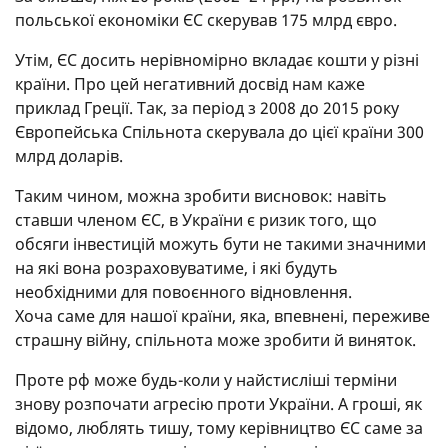
польської економіки ЄС скерував 175 млрд євро.
Утім, ЄС досить нерівномірно вкладає кошти у різні
країни. Про цей негативний досвід нам каже
приклад Греції. Так, за період з 2008 до 2015 року
Європейська Спільнота скерувала до цієї країни 300
млрд доларів.
Таким чином, можна зробити висновок: навіть
ставши членом ЄС, в України є ризик того, що
обсяги інвестицій можуть бути не такими значними
на які вона розраховуватиме, і які будуть
необхідними для повоєнного відновлення.
Хоча саме для нашої країни, яка, впевнені, переживе
страшну війну, спільнота може зробити й виняток.
Проте рф може будь-коли у найстисліші терміни
знову розпочати агресію проти України. А гроші, як
відомо, люблять тишу, тому керівництво ЄС саме за