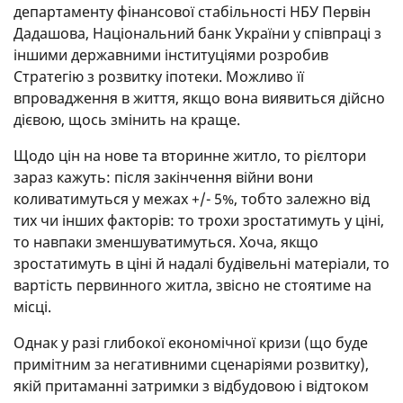
департаменту фінансової стабільності НБУ Первін
Дадашова, Національний банк України у співпраці з
іншими державними інституціями розробив
Стратегію з розвитку іпотеки. Можливо її
впровадження в життя, якщо вона виявиться дійсно
дієвою, щось змінить на краще.
Щодо цін на нове та вторинне житло, то рієлтори
зараз кажуть: після закінчення війни вони
коливатимуться у межах +/- 5%, тобто залежно від
тих чи інших факторів: то трохи зростатимуть у ціні,
то навпаки зменшуватимуться. Хоча, якщо
зростатимуть в ціні й надалі будівельні матеріали, то
вартість первинного житла, звісно не стоятиме на
місці.
Однак у разі глибокої економічної кризи (що буде
примітним за негативними сценаріями розвитку),
якій притаманні затримки з відбудовою і відтоком