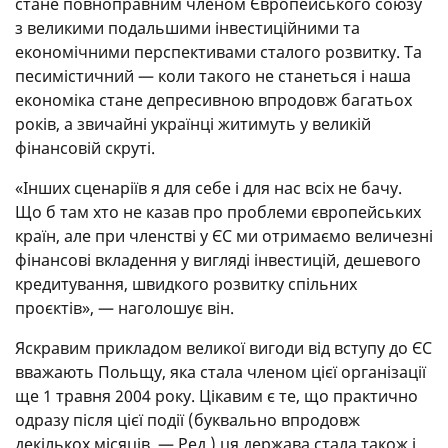
стане повноправним членом Європейського союзу
з великими подальшими інвестиційними та
економічними перспективами сталого розвитку. Та
песимістичний — коли такого не станеться і наша
економіка стане депресивною впродовж багатьох
років, а звичайні українці житимуть у великій
фінансовій скруті.
«Інших сценаріїв я для себе і для нас всіх не бачу.
Що б там хто не казав про проблеми європейських
країн, але при членстві у ЄС ми отримаємо величезні
фінансові вкладення у вигляді інвестицій, дешевого
кредитування, швидкого розвитку спільних
проєктів», — наголошує він.
Яскравим прикладом великої вигоди від вступу до ЄС
вважають Польщу, яка стала членом цієї організації
ще 1 травня 2004 року. Цікавим є те, що практично
одразу після цієї події (буквально впродовж
декількох місяців. — Ред.) ця держава стала також і