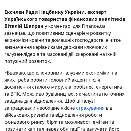
Ексчлен Ради Нацбанку України, експерт
Українського товариства фінансових аналітиків
Віталій Шапран
у коментарі для Finance.ua
зазначає, що позитивним сценарієм розвитку
економіки країни та домашніх господарств, є чітке
визначення керівниками держави ключових
галузей-лідерів та масовані дії, скеровані на їхній
потужний розвиток.
«Вважаю, що ключовими галузями економіки, на
яких треба робити головний акцент після
досягнення сталого миру, є агробізнес, енергетика
та ВПК. Можливо будівництво, як частина поточних
завдань для відновлення. Щоб ці галузі
запрацювали необхідне якісне
страхування
від
військових ризиків та відновлення роботи
фондового ринку, бірж та можливості емітентів
позичати капітал через облігації та залучати його