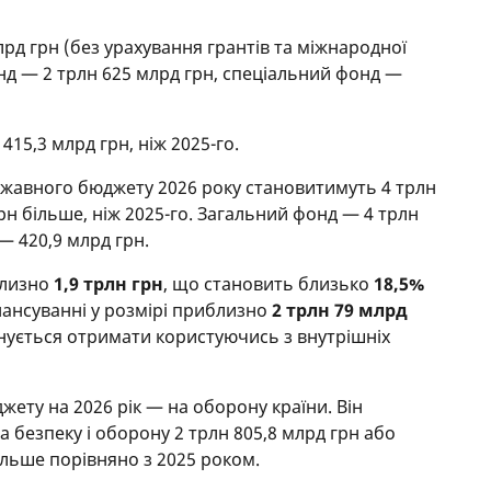
лрд грн (без урахування грантів та міжнародної
д — 2 трлн 625 млрд грн, спеціальний фонд —
415,3 млрд грн, ніж 2025-го.
ержавного бюджету 2026 року становитимуть 4 трлн
грн більше, ніж 2025-го. Загальний фонд — 4 трлн
— 420,9 млрд грн.
близно
1,9 трлн грн
, що становить близько
18,5%
нансуванні у розмірі приблизно
2 трлн 79 млрд
анується отримати користуючись з внутрішніх
ету на 2026 рік — на оборону країни. Він
 безпеку і оборону 2 трлн 805,8 млрд грн або
ільше порівняно з 2025 роком.