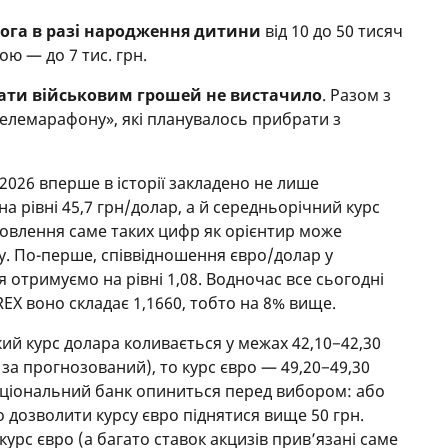
ога в разі народження дитини
від 10 до 50 тисяч
ою — до 7 тис. грн.
ати військовим грошей не вистачило
. Разом з
Телемарафону», які планувалось прибрати з
026 вперше в історії закладено не лише
 рівні 45,7 грн/долар, а й середньорічний курс
ановлення саме таких цифр як орієнтир може
. По-перше, співвідношення євро/долар у
я отримуємо на рівні 1,08. Водночас все сьогодні
EX воно складає 1,1660, тобто на 8% вище.
кий курс долара коливається у межах 42,10−42,30
за прогнозований), то курс євро — 49,20−49,30
аціональний банк опиниться перед вибором: або
 дозволити курсу євро піднятися вище 50 грн.
рс євро (а багато ставок акцизів прив’язані саме