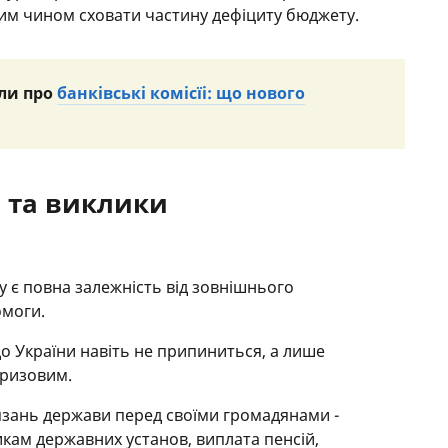
ким чином сховати частину дефіциту бюджету.
ли про
банківські комісїі: що нового
 та виклики
 є повна залежність від зовнішнього
омоги.
о України навіть не припиниться, а лише
кризовим.
язань держави перед своїми громадянами ­-
икам державних установ, виплата пенсій,