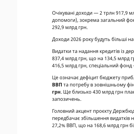
Очікувані доходи — 2 трлн 917,9 м
допомоги), зокрема загальний фон
292,9 млрд грн.
Доходи 2026 року будуть більші на 
Видатки та надання кредитів із д
837,4 млрд грн, що на 134,5 млрд 
416,5 млрд грн, спеціальний фонд 
Це означає дефіцит бюджету при
ВВП
та потребу в зовнішньому фі
грн
. Ще близько 430 млрд грн пл
запозичень.
Головний акцент проєкту Держбюдж
передбачає збільшення видатків на
27,2% ВВП, що на 168,6 млрд грн б