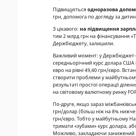
Підвищується
одноразова допом
грн, допомога по догляду за дитин
З цікавого:
на підвищення зарпл
тим 2 млрд грн на фінансування «
Держбюджету, залишили.
Важливий момент: у Держбюджет-2
середньорічний курс долара США на
євро на рівні 49,40 грн/євро. Вст
створити проблеми у майбутньому
результаті простої операції діленн
на світовому валютному ринку FOR
По-друге, якщо зараз міжбанківсь
грн/долар (більш ніж на 8% нижче 
грн/євро. Тобто у майбутньому Н
тримати «зубами» курс долара, або
Можливо, закладаючи занижений ку