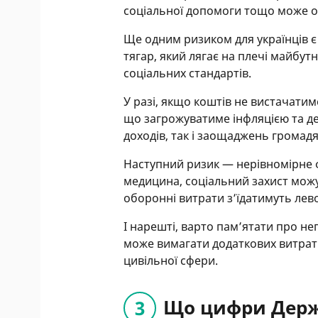
соціальної допомоги тощо може о
Ще одним ризиком для українців є
тягар, який лягає на плечі майбут
соціальних стандартів.
У разі, якщо коштів не вистачати
що загрожуватиме інфляцією та де
доходів, так і заощаджень громадя
Наступний ризик — нерівномірне ф
медицина, соціальний захист мож
оборонні витрати з’їдатимуть лев
І нарешті, варто пам’ятати про не
може вимагати додаткових витрат
цивільної сфери.
Що цифри Держ