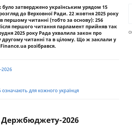
к було затверджено українським урядом 15
РЕЙТИНГ ДЕБЕТОВИХ
ПУТІВН
 розгляд до Верховної Ради. 22 жовтня 2025 року
КАРТОК
СТРАХУ
 першому читанні (тобто за основу): 256
 Після першого читання парламент прийняв так
ЩОМІСЯЧНИЙ ОГЛЯД
ВСІ СТР
О
рудня 2025 року Рада ухвалила закон про
КЕШБЕКУ
 другому читанні та в цілому. Що ж заклали у
СТРАХОВ
ПУТІВНИКИ ПО
inance.ua розібрався.
БАНКІВСЬКИХ КАРТКАХ
ВІДГУКИ
КОМПАН
ДОСТАВК
-2026
КОНТАК
означають для кожного українця
 Держбюджету-2026