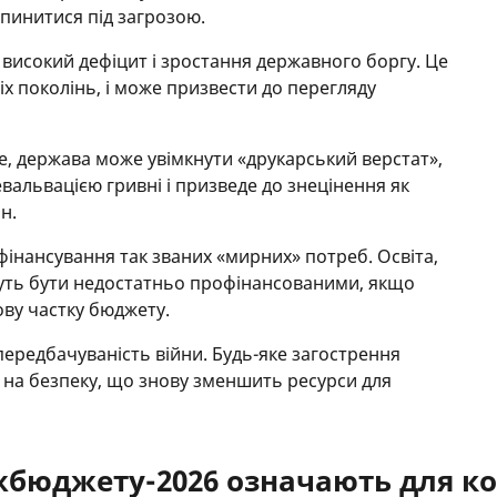
пинитися під загрозою.
 високий дефіцит і зростання державного боргу. Це
ніх поколінь, і може призвести до перегляду
ме, держава може увімкнути «друкарський верстат»,
вальвацією гривні і призведе до знецінення як
н.
інансування так званих «мирних» потреб. Освіта,
уть бути недостатньо профінансованими, якщо
ову частку бюджету.
передбачуваність війни. Будь-яке загострення
 на безпеку, що знову зменшить ресурси для
бюджету-2026 означають для ко