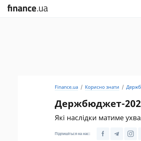
Finance.ua
Корисно знати
Держб
Держбюджет-2026
Які наслідки матиме ухв
Підпишіться на нас: