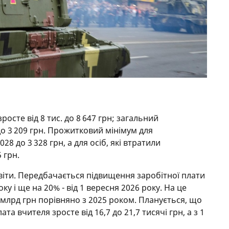
зросте від 8 тис. до 8 647 грн; загальний
до 3 209 грн. Прожитковий мінімум для
28 до 3 328 грн, а для осіб, які втратили
 грн.
світи. Передбачається підвищення заробітної плати
ку і ще на 20% - від 1 вересня 2026 року. На це
млрд грн порівняно з 2025 роком. Планується, що
ата вчителя зросте від 16,7 до 21,7 тисячі грн, а з 1