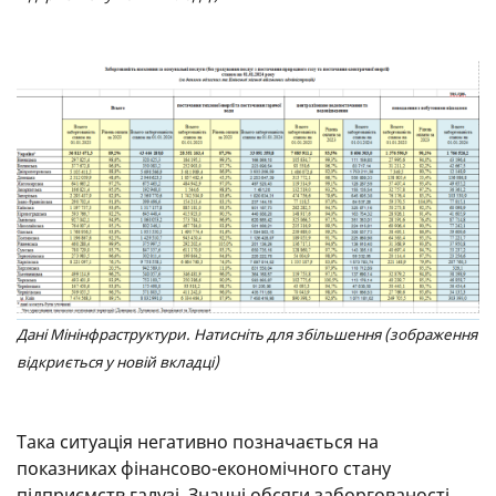
Дані Мінінфраструктури. Натисніть для збільшення (зображення
відкриється у новій вкладці)
Така ситуація негативно позначається на
показниках фінансово-економічного стану
підприємств галузі. Значні обсяги заборгованості