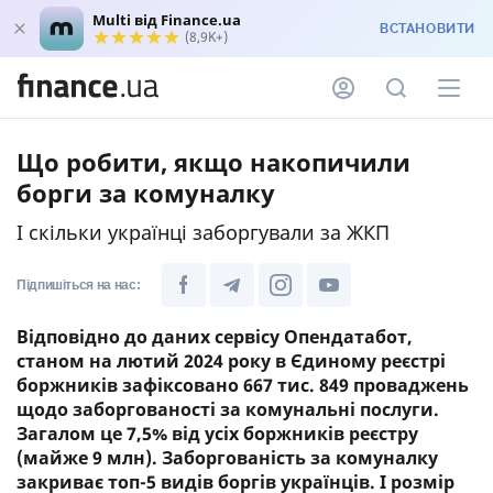
Multi від Finance.ua
ВСТАНОВИТИ
(8,9K+)
Що робити, якщо накопичили
борги за комуналку
І скільки українці заборгували за ЖКП
Підпишіться на нас:
Відповідно до даних сервісу Опендатабот,
станом на лютий 2024 року в Єдиному реєстрі
боржників зафіксовано 667 тис. 849 проваджень
щодо заборгованості за комунальні послуги.
Загалом це 7,5% від усіх боржників реєстру
(майже 9 млн). Заборгованість за комуналку
закриває топ-5 видів боргів українців. І розмір