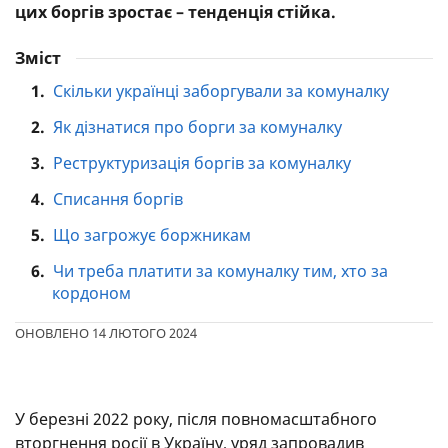
цих боргів зростає – тенденція стійка.
Зміст
1.
Скільки українці заборгували за комуналку
2.
Як дізнатися про борги за комуналку
3.
Реструктуризація боргів за комуналку
4.
Списання боргів
5.
Що загрожує боржникам
6.
Чи треба платити за комуналку тим, хто за
кордоном
ОНОВЛЕНО 14 ЛЮТОГО 2024
У березні 2022 року, після повномасштабного
вторгнення росії в Україну, уряд запровадив