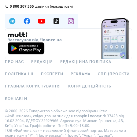
0 800 307 555
дзвінки безкоштовні
Застосунок від Finance.ua
ПРО НАС
РЕДАКЦІЯ
РЕДАКЦІЙНА ПОЛІТИКА
ПОЛІТИКА ШІ
ЕКСПЕРТИ
РЕКЛАМА
СПЕЦПРОЄКТИ
ПРАВИЛА КОРИСТУВАННЯ
КОНФІДЕНЦІЙНІСТЬ
КОНТАКТИ
© 2000–2026 Товариство з обмеженою відповідальністю
«Файненс.юа», свідоцтво на знак для товарів і послуг № 37423 від
16.02.2004, ЄДРПОУ 22929966. Адреса: вул. Миколи Грінченка, 4В,
Київ, Україна. Графік роботи: Пн–Пт 9:00–18:00.
ТОВ «Файненс.юа» – незалежний фінансовий портал. Матеріали з
позначками “Р”, “Партнерська”, “Промо”, “Акція”, “Думка”,