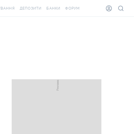
УВАННЯ
ДЕПОЗИТИ
БАНКИ
ФОРУМ
ВІЛКА
ВСІ ДЕПОЗИТИ
ВСІ БАНКИ
ВАННЯ ЖИТЛА ВІД
ДЕПОЗИТИ В USD
ВІДГУКИ ПРО БАНКИ
А ШАХЕДІВ
ДЕПОЗИТИ В EUR
МІКРОФІНАНСОВІ
АХОВКА ЗА КОРДОН
ОРГАНІЗАЦІЇ
БОНУС ДО ДЕПОЗИТІВ
ВІДГУКИ ПРО МФО
УМОВИ АКЦІЇ
КАРТА
ПИТАННЯ ТА ВІДПОВІДІ
ОННА ВІНЬЄТКА
ДЕПОЗИТНИЙ КАЛЬКУЛЯТОР
Я СПІВРОБІТНИКІВ
ПУТІВНИКИ ПО
ASSISTANCE
ЗАОЩАДЖЕННЯМ
ВАННЯ ВІД
ИХ ВИПАДКІВ