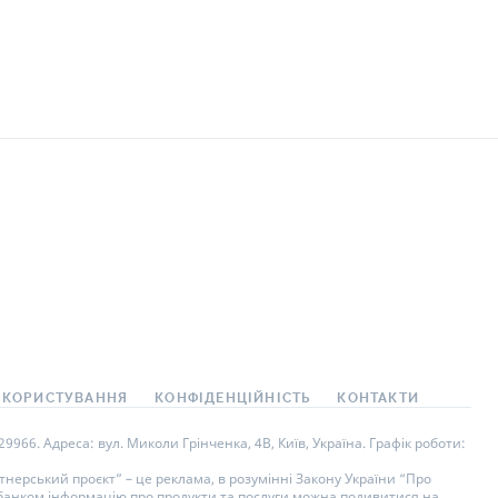
 КОРИСТУВАННЯ
КОНФІДЕНЦІЙНІСТЬ
КОНТАКТИ
966. Адреса: вул. Миколи Грінченка, 4В, Київ, Україна. Графік роботи:
нерський проєкт” – це реклама, в розумінні Закону України “Про
у банком інформацію про продукти та послуги можна подивитися на