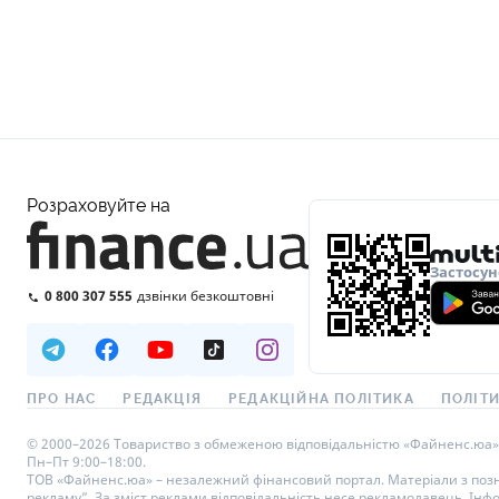
Розраховуйте на
Застосун
0 800 307 555
дзвінки безкоштовні
ПРО НАС
РЕДАКЦІЯ
РЕДАКЦІЙНА ПОЛІТИКА
ПОЛІТИ
© 2000–2026 Товариство з обмеженою відповідальністю «Файненс.юа», св
Пн–Пт 9:00–18:00.
ТОВ «Файненс.юа» – незалежний фінансовий портал. Матеріали з познач
рекламу”. За зміст реклами відповідальність несе рекламодавець. Інф