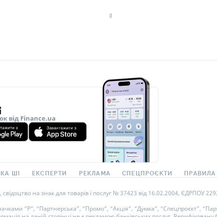
ок від Finance.ua
КА ШІ
ЕКСПЕРТИ
РЕКЛАМА
СПЕЦПРОЄКТИ
ПРАВИЛА
ідоцтво на знак для товарів і послуг № 37423 від 16.02.2004, ЄДРПОУ 22929
ками “Р”, “Партнерська”, “Промо”, “Акція”, “Думка”, “Спецпроєкт”, “Парт
ормація на даній сторінці не є рекламою банківських послуг. Верифікован