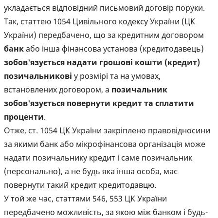
укладається відповідний письмовий договір поруки.
Так, статтею 1054 Цивільного кодексу України (ЦК
України) передбачено, що за кредитним договором
банк
або інша фінансова установа (кредитодавець)
зобов'язується надати грошові кошти (кредит)
позичальникові
у розмірі та на умовах,
встановлених договором, а
позичальник
зобов'язується повернути кредит та сплатити
проценти
.
Отже, ст. 1054 ЦК України закріплено правовідносини
за якими банк або мікрофінансова організація може
надати позичальнику кредит і саме позичальник
(персонально), а не будь яка інша особа, має
повернути такий кредит кредитодавцю.
У той же час, статтями 546, 553 ЦК України
передбачено можливість, за якою між банком і будь-