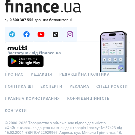
0 800 307 555
дзвінки безкоштовні
Застосунок від Finance.ua
ПРО НАС
РЕДАКЦІЯ
РЕДАКЦІЙНА ПОЛІТИКА
ПОЛІТИКА ШІ
ЕКСПЕРТИ
РЕКЛАМА
СПЕЦПРОЄКТИ
ПРАВИЛА КОРИСТУВАННЯ
КОНФІДЕНЦІЙНІСТЬ
КОНТАКТИ
© 2000–2026 Товариство з обмеженою відповідальністю
«Файненс.юа», свідоцтво на знак для товарів і послуг № 37423 від
16.02.2004, ЄДРПОУ 22929966. Адреса: вул. Миколи Грінченка, 4В,