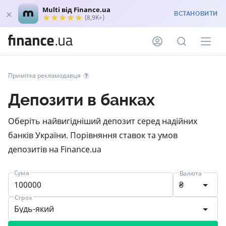
Multi від Finance.ua
ВСТАНОВИТИ
(8,9K+)
Примітка рекламодавця
Депозити в банках
Оберіть найвигідніший депозит серед надійних
банків України. Порівняння ставок та умов
депозитів на Finance.ua
Сума
Валюта
₴
Строк
Будь-який