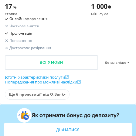
17
1 000
Дохід до сплати податків
8 523,29
₴
%
₴
2 роки
(від 724
ставка
мін. сума
Умови
15
%
+
0.35
%
від вкладу
50 000
-
50 000 000
₴
Онлайн оформлення
до 914
Сума вкладу
днів)
Часткове зняття
1 000-100 000 ₴
Пролонгація
Строк вкладу
1.5
Поповнення
6 місяців
року
Дострокове розірвання
Група вкладників
14.5
%
+
0.35
%
від вкладу
50 000
-
50 000 000
₴
(від 543
для фізичних осіб
до 730
Детальніше
Поповнення
ВСІ УМОВИ
днів)
Ні
Виплата відсотків
1 рік
Істотні характеристики послуги
Попередження про можливі наслідки
Наприкінці строку
(від 365
14.5
%
+
0.7
%
від вкладу
50 000
-
50 000 000
₴
до 396
Необхідні документи
Ще 6 пропозиції від O.Bank
днів)
Паспорт, ІПН
Розрахунок вашого прибутку
Відсоткові ставки
3 299,93
₴
Підсумковий дохід
11
місяців
Строк
Ставка
Сума
Поповненн
Як отримати бонус до депозиту?
Сума вкладу
100 000
₴
14
%
+
1
%
річних від вкладу
50 000
-
50 000 000
₴
(від 335
Строк вкладу
3 місяці
до 364
6 місяців
17
%
1 000
-
100 000
₴
Ні
ДІЗНАТИСЯ
Утримано податків
985
₴
днів)