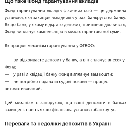
Що таке Фонд гарантування вкладів
Фонд гарантування вкладів фізичних осіб — це державна
установа, яка захищає вкладників у разі банкрутства банку.
Якщо банк, у якому відкрито депозит, припиняє діяльність,
Фонд виплачує компенсацію в межах гарантованої суми.
Як працює механізм гарантування у ФГВФО:
ви відкриваєте депозит у банку, а він сплачує внесок у
Фонд;
у разі ліквідації банку Фонд виплачує вам кошти;
не потрібно подавати судові позови — процес
автоматизований.
Цей механізм є запорукою, що ваші депозити в банках
захищені, навіть якщо фінансова установа збанкрутує.
Переваги та недоліки депозитів в Україні