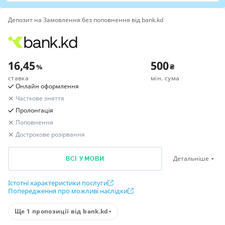
Дохід до сплати податків
4 284,93
₴
100 днів
17
%
1 000
-
50 000
₴
Ні
10
Депозит на Замовлення без поповнення від bank.kd
Умови
місяців
Вся інформація про депозит
Сума вкладу
14
%
+
1
%
річних від вкладу
50 000
-
50 000 000
₴
(від 304
Детальніше
1 000-50 000 ₴
до 334
Строк вкладу
днів)
16,45
500
3 місяці
%
₴
Показати ще
Група вкладників
ставка
мін. сума
Онлайн оформлення
для фізичних осіб
Вся інформація про депозит
Часткове зняття
Поповнення
Детальніше
Ні
Пролонгація
Виплата відсотків
Поповнення
Наприкінці строку
Дострокове розірвання
Необхідні документи
Паспорт, ІПН
Детальніше
ВСІ УМОВИ
Відсоткові ставки
Істотні характеристики послуги
Строк
Ставка
Сума
Поповненн
Попередження про можливі наслідки
3 місяці
17
%
1 000
-
50 000
₴
Ні
Ще 1 пропозиції від bank.kd
Розрахунок вашого прибутку