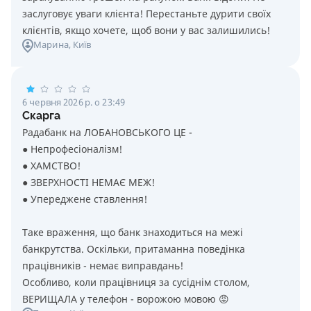
заслуговує уваги клієнта! Перестаньте дурити своїх
клієнтів, якщо хочете, щоб вони у вас залишились!
Марина
, Київ
6 червня 2026 р. о 23:49
Скарга
Радабанк на ЛОБАНОВСЬКОГО ЦЕ -
● Непрофесіоналізм!
● ХАМСТВО!
● ЗВЕРХНОСТІ НЕМАЄ МЕЖ!
● Упереджене ставлення!
Таке враження, що банк знаходиться на межі
банкрутства. Оскільки, притаманна поведінка
працівників - немає виправдань!
Особливо, коли працівниця за сусіднім столом,
ВЕРИЩАЛА у телефон - ворожою мовою 😡