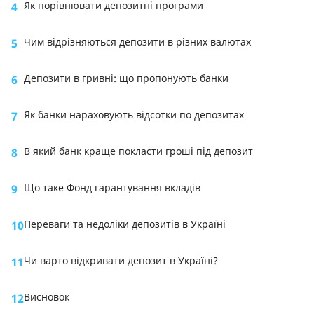
Як порівнювати депозитні програми
4
Чим відрізняються депозити в різних валютах
5
Депозити в гривні: що пропонують банки
6
Як банки нараховують відсотки по депозитах
7
В який банк краще покласти гроші під депозит
8
Що таке Фонд гарантування вкладів
9
Переваги та недоліки депозитів в Україні
10
Чи варто відкривати депозит в Україні?
11
Висновок
12