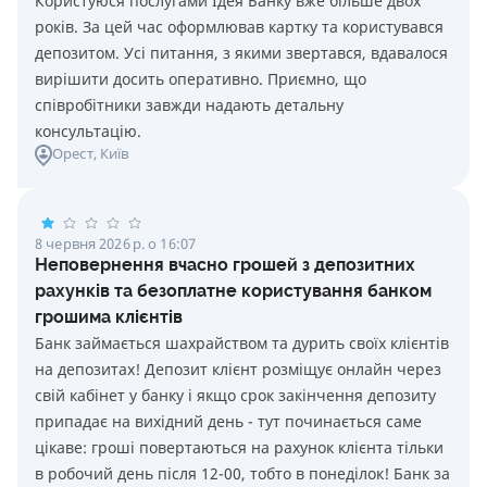
Користуюся послугами Ідея Банку вже більше двох
років. За цей час оформлював картку та користувався
депозитом. Усі питання, з якими звертався, вдавалося
вирішити досить оперативно. Приємно, що
співробітники завжди надають детальну
консультацію.
Орест
, Київ
8 червня 2026 р. о 16:07
Неповернення вчасно грошей з депозитних
рахунків та безоплатне користування банком
грошима клієнтів
Банк займається шахрайством та дурить своїх клієнтів
на депозитах! Депозит клієнт розміщує онлайн через
свій кабінет у банку і якщо срок закінчення депозиту
припадає на вихідний день - тут починається саме
цікаве: гроші повертаються на рахунок клієнта тільки
в робочий день після 12-00, тобто в понеділок! Банк за