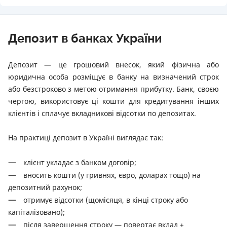
Депозит в банках України
Депозит — це грошовий внесок, який фізична або
юридична особа розміщує в банку на визначений строк
або безстроково з метою отримання прибутку. Банк, своєю
чергою, використовує ці кошти для кредитування інших
клієнтів і сплачує вкладникові відсотки по депозитах.
На практиці депозит в Україні виглядає так:
клієнт укладає з банком договір;
вносить кошти (у гривнях, євро, доларах тощо) на
депозитний рахунок;
отримує відсотки (щомісяця, в кінці строку або
капіталізовано);
після завершення строку — повертає вклад +