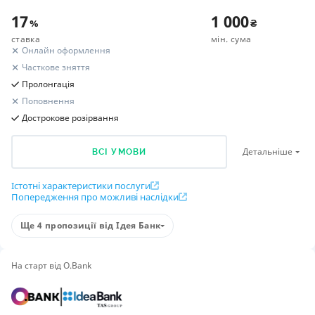
Строк вкладу
6 місяців
17
1 000
Утримано податків
1 798
₴
%
₴
Дохід до сплати податків
7 819,18
₴
ставка
мін. сума
Онлайн оформлення
Умови
Часткове зняття
Сума вкладу
Пролонгація
50 000-50 000 000 ₴
Поповнення
Строк вкладу
Дострокове розірвання
6 місяців (177-212 днів)
Група вкладників
Детальніше
для фізичних осіб
ВСІ УМОВИ
Поповнення
Так
Істотні характеристики послуги
Попередження про можливі наслідки
Виплата відсотків
Наприкінці строку, Щомісяця
Ще 4 пропозиції від Ідея Банк
Необхідні документи
Розрахунок вашого прибутку
Паспорт, ІПН
6 563,29
₴
Підсумковий дохід
Відсоткові ставки
На старт від O.Bank
Сума вкладу
100 000
₴
Строк
Ставка
Бонус
Сума
Строк вкладу
6 місяців
Утримано податків
1 960
₴