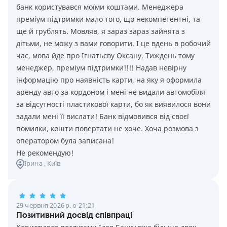
банк користувався моїми коштами. Менеджера
преміум підтримки мало того, що некомпетентні, та
ще й грублять. Мовляв, я зараз зараз зайнята з
дітьми, не можу з вами говорити. І це вдень в робочий
час, мова йде про Ігнатьєву Оксану. Тиждень тому
менеджер, преміум підтримки!!!! Надав невірну
інформацію про наявність карти, на яку я оформила
аренду авто за кордоном і мені не видали автомобіля
за відсутності пластикової карти, бо як виявилося вони
задали мені її вислати! Банк відмовився від своєї
помилки, кошти повертати не хоче. Хоча розмова з
оператором була записана!
Не рекомендую!
Ірина
, Київ
29 червня 2026 р. о 21:21
Позитивний досвід співпраці