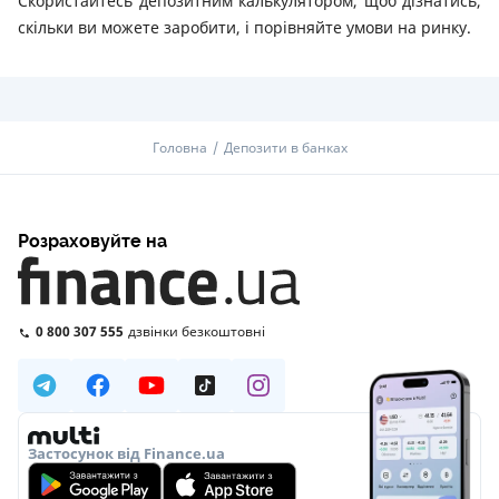
Скористайтесь депозитним калькулятором, щоб дізнатись,
скільки ви можете заробити, і порівняйте умови на ринку.
Головна
Депозити в банках
Розраховуйте на
0 800 307 555
дзвінки безкоштовні
Застосунок від Finance.ua