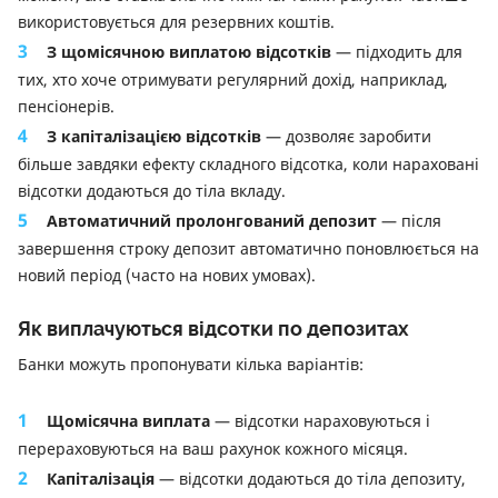
використовується для резервних коштів.
З щомісячною виплатою відсотків
— підходить для
тих, хто хоче отримувати регулярний дохід, наприклад,
пенсіонерів.
З капіталізацією відсотків
— дозволяє заробити
більше завдяки ефекту складного відсотка, коли нараховані
відсотки додаються до тіла вкладу.
Автоматичний пролонгований депозит
— після
завершення строку депозит автоматично поновлюється на
новий період (часто на нових умовах).
Як виплачуються відсотки по депозитах
Банки можуть пропонувати кілька варіантів:
Щомісячна виплата
— відсотки нараховуються і
перераховуються на ваш рахунок кожного місяця.
Капіталізація
— відсотки додаються до тіла депозиту,