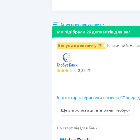
Спочатку популярні
Ми підібрали 26 депозитів для вас
Бонус до депозиту
Класичний, Накоп
2,82
Істотні характеристики послуги
Поперед
Умови
Ще 3 пропозиції від Банк Глобус
Сума вкладу
Стр
50 000-50 000 000 ₴
6 м
На старт від Ідея Банк
Група вкладників
Поп
для фізичних осіб
Так