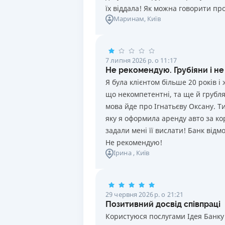
їх віддала! Як можна говорити про
Маринам
, Київ
7 липня 2026 р. о 11:17
Не рекомендую. Грубіяни і не
Я була клієнтом більше 20 років 
що некомпетентні, та ще й грублят
мова йде про Ігнатьєву Оксану. Т
яку я оформила аренду авто за ко
задали мені її вислати! Банк від
Не рекомендую!
Ірина
, Київ
29 червня 2026 р. о 21:21
Позитивний досвід співпраці
Користуюся послугами Ідея Банку 