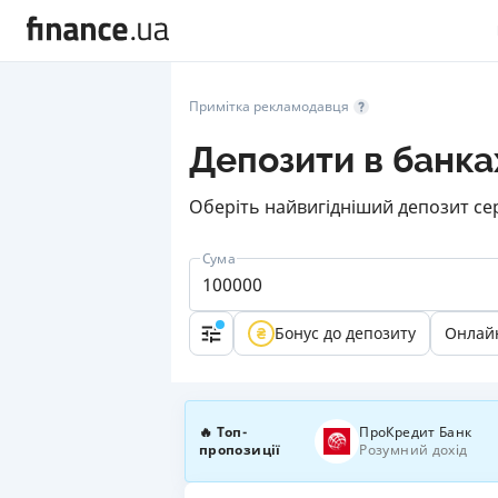
Примітка рекламодавця
Депозити в банка
Оберіть найвигідніший депозит сер
Сума
Бонус до депозиту
Онлай
🔥 Топ-
ПроКредит Банк
пропозиції
Розумний дохід