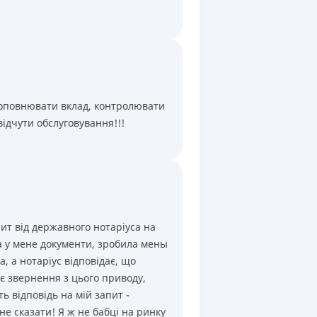
Щомісяця
,
Капіталізація
Щомісяця
,
Капіталізація
Щомісяця
,
Капіталізація
Щомісяця
,
Капіталізація
поповнювати вклад, контролювати
Щомісяця
,
Капіталізація
відчути обслуговування!!!
пит від державного нотаріуса на
а у мене документи, зробила мены
, а нотаріус відповідає, що
є звернення з цього приводу,
ть відповідь на мій запит -
не сказати! Я ж не бабці на ринку