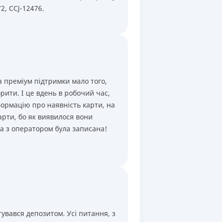
2, CCJ-12476.
а преміум підтримки мало того,
рити. І це вдень в робочий час,
формацію про наявність карти, на
арти, бо як виявилося вони
ва з оператором була записана!
увався депозитом. Усі питання, з