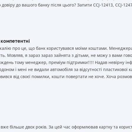
 довіру до вашого банку після цього? Запити ССJ-12413, CCJ-1247
 компетентні
і жалію про це, що банк користувався моїми коштами. Менеджер
ь. Мовляв, я зараз зараз зайнята з дітьми, не можу з вами гово
иждень тому менеджер, преміум підтримки!!!! Надав невірну ін
рдоном і мені не видали автомобіля за відсутності пластикової к
мовився від своєї помилки, кошти повертати не хоче. Хоча розмо
вже більше двох років. За цей час оформлював картку та корист