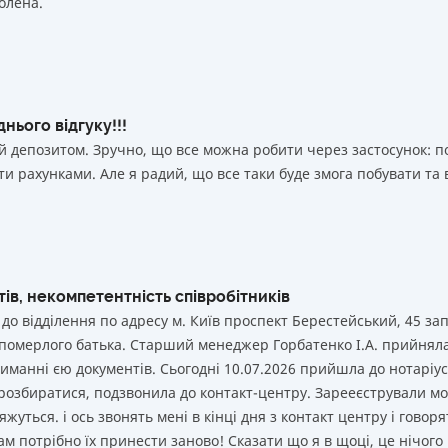
олена.
 000 000
₴
Так
50 000 000
₴
Так
Вся інформація про депозит
 000 000
₴
Так
 000 000
₴
Так
нього відгуку!!!
й депозитом. Зручно, що все можна робити через застосунок: 
 000 000
₴
Так
и рахунками. Але я радий, що все таки буде змога побувати та 
Вся інформація про депозит
ів, некомпетентність співробітників
 до відділення по адресу м. Київ проспект Берестейський, 45 за
 померлого батька. Старший менеджер Горбатенко І.А. прийнял
иманні єю документів. Сьогодні 10.07.2026 прийшла до нотаріуса
 розбиратися, подзвонила до контакт-центру. Зарееєстрували мо
жуться. і ось звонять мені в кінці дня з контакт центру і говоря
ам потрібно їх принести заново! Сказати що я в щоці, це нічого 