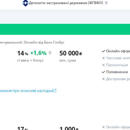
Депозити застраховані державою (ФГВФЛ)
РЕЙТИНГ ДЕБЕТОВИХ
ПУТІВНИ
КАРТОК
СТРАХУ
ЩОМІСЯЧНИЙ ОГЛЯД
ВСІ СТРА
КЕШБЕКУ
СТРАХОВ
ичувальний, Онлайн від Банк Глобус
ПУТІВНИКИ ПО
БАНКІВСЬКИХ КАРТКАХ
ВІДГУКИ
14
50 000
Онлайн офор
+
1,6
%
%
₴
КОМПАНІ
Часткове зня
ставка
+ бонус
мін. сума
Пролонгація
ДОСТАВК
Поповнення
Дострокове р
КОНТАКТ
ження про можливі наслідки
Розрахунок вашого прибут
ок вкладу
Підсумковий дохід
ісяців (177-212 днів)
Бонус до депозиту
овнення
17
1 000
Онлайн офор
%
₴