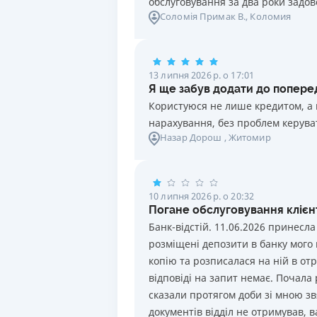
обслуговування за два роки задов
1.5 року
13.5
%
5 000
-
40
Соломія Примак В.
, Коломия
15 місяців
10
%
1 000
-
Показати ще
1 рік
12.5
%
5 000
-
40
13 липня 2026 р. о 17:01
6 місяців
12.5
%
5 000
-
40
Я ще забув додати до поперед
Користуюся не лише кредитом, а 
3 місяці
12
%
5 000
-
40
нарахування, без проблем керуват
Назар Дорош
, Житомир
10 липня 2026 р. о 20:32
Погане обслуговування клієнт
Банк-відстій. 11.06.2026 принесла
розміщені депозити в банку мого
копію та розписалася на ній в отр
відповіді на запит немає. Почала
сказали протягом доби зі мною звя
документів відділ не отримував, в