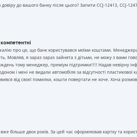
 довіру до вашого банку після цього? Запити ССJ-12413, CCJ-1247
 компетентні
і жалію про це, що банк користувався моїми коштами. Менеджер
ь. Мовляв, я зараз зараз зайнята з дітьми, не можу з вами гово
иждень тому менеджер, преміум підтримки!!!! Надав невірну ін
рдоном і мені не видали автомобіля за відсутності пластикової к
мовився від своєї помилки, кошти повертати не хоче. Хоча розмо
вже більше двох років. За цей час оформлював картку та корист