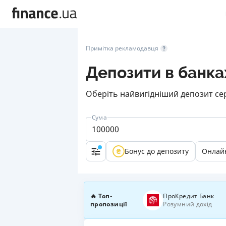
Примітка рекламодавця
Депозити в банка
Оберіть найвигідніший депозит сер
Сума
Бонус до депозиту
Онлай
🔥 Топ-
ПроКредит Банк
пропозиції
Розумний дохід