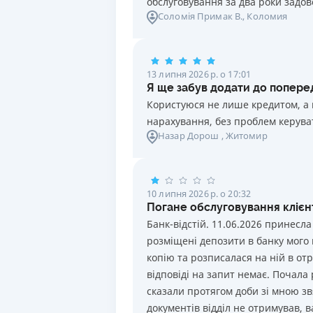
обслуговування за два роки задов
1.5 року
13.5
%
5 000
-
40
Соломія Примак В.
, Коломия
15 місяців
10
%
1 000
-
Показати ще
1 рік
12.5
%
5 000
-
40
13 липня 2026 р. о 17:01
6 місяців
12.5
%
5 000
-
40
Я ще забув додати до поперед
Користуюся не лише кредитом, а 
3 місяці
12
%
5 000
-
40
нарахування, без проблем керуват
Назар Дорош
, Житомир
10 липня 2026 р. о 20:32
Погане обслуговування клієнт
Банк-відстій. 11.06.2026 принесла
розміщені депозити в банку мого
копію та розписалася на ній в отр
відповіді на запит немає. Почала
сказали протягом доби зі мною звя
документів відділ не отримував, в