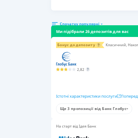
Спочатку популярні
Ми підібрали 26 депозитів для вас
Бонус до депозиту
Класичний, Накоп
2,82
Істотні характеристики послуги
Поперед
Умови
Ще 3 пропозиції від Банк Глобус
Сума вкладу
Стр
50 000-50 000 000 ₴
6 м
На старт від Ідея Банк
Група вкладників
Поп
для фізичних осіб
Так