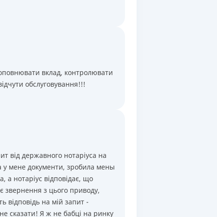
Щомісяця
,
Капіталізація
Щомісяця
,
Капіталізація
Щомісяця
,
Капіталізація
Щомісяця
,
Капіталізація
поповнювати вклад, контролювати
Щомісяця
,
Капіталізація
відчути обслуговування!!!
пит від державного нотаріуса на
а у мене документи, зробила мены
, а нотаріус відповідає, що
є звернення з цього приводу,
ть відповідь на мій запит -
не сказати! Я ж не бабці на ринку