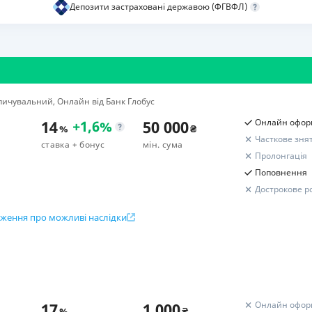
Депозити застраховані державою (ФГВФЛ)
РЕЙТИНГ ДЕБЕТОВИХ
ПУТІВНИ
КАРТОК
СТРАХУ
ЩОМІСЯЧНИЙ ОГЛЯД
ВСІ СТРА
КЕШБЕКУ
СТРАХОВ
ичувальний, Онлайн від Банк Глобус
ПУТІВНИКИ ПО
БАНКІВСЬКИХ КАРТКАХ
ВІДГУКИ
14
50 000
Онлайн офор
+
1,6
%
%
₴
КОМПАНІ
Часткове зня
ставка
+ бонус
мін. сума
Пролонгація
ДОСТАВК
Поповнення
Дострокове р
КОНТАКТ
ження про можливі наслідки
Розрахунок вашого прибут
ок вкладу
Підсумковий дохід
ісяців (177-212 днів)
Бонус до депозиту
овнення
17
1 000
Онлайн офор
%
₴