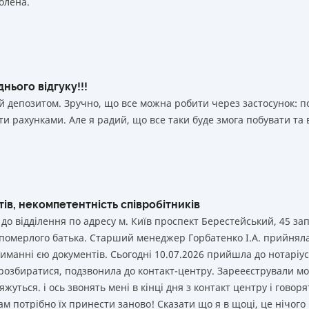
олена.
 000 000
₴
Так
50 000 000
₴
Так
Вся інформація про депозит
 000 000
₴
Так
 000 000
₴
Так
нього відгуку!!!
й депозитом. Зручно, що все можна робити через застосунок: 
 000 000
₴
Так
и рахунками. Але я радий, що все таки буде змога побувати та 
Вся інформація про депозит
ів, некомпетентність співробітників
 до відділення по адресу м. Київ проспект Берестейський, 45 за
 померлого батька. Старший менеджер Горбатенко І.А. прийнял
иманні єю документів. Сьогодні 10.07.2026 прийшла до нотаріуса
 розбиратися, подзвонила до контакт-центру. Зарееєстрували мо
жуться. і ось звонять мені в кінці дня з контакт центру і говоря
ам потрібно їх принести заново! Сказати що я в щоці, це нічого 