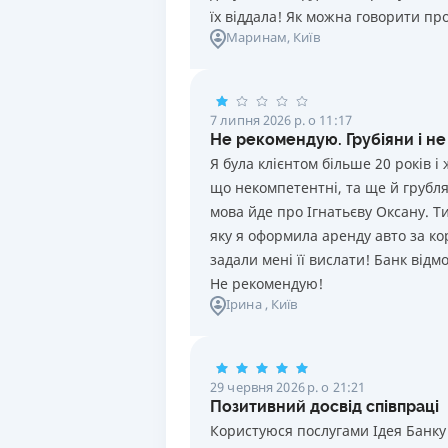
їх віддала! Як можна говорити про
Маринам
, Київ
7 липня 2026 р. о 11:17
Не рекомендую. Грубіяни і не
Я була клієнтом більше 20 років 
що некомпетентні, та ще й грублят
мова йде про Ігнатьєву Оксану. Т
яку я оформила аренду авто за ко
задали мені її вислати! Банк від
Не рекомендую!
Ірина
, Київ
29 червня 2026 р. о 21:21
Позитивний досвід співпраці
Користуюся послугами Ідея Банку 