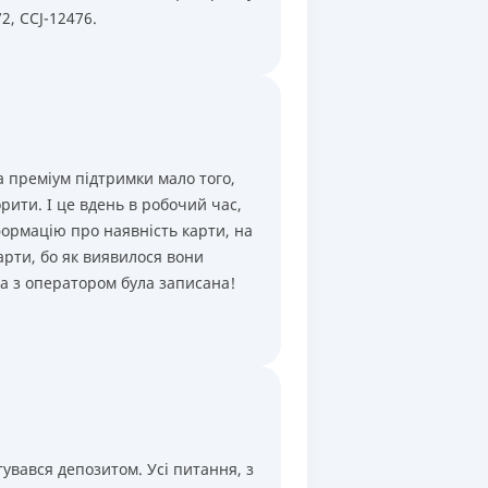
2, CCJ-12476.
а преміум підтримки мало того,
рити. І це вдень в робочий час,
формацію про наявність карти, на
арти, бо як виявилося вони
ва з оператором була записана!
увався депозитом. Усі питання, з