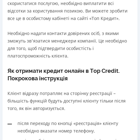
скористатися послугою, необхідно виплатити всі
відсотки за користування позикою. Ви можете зробити
все це в особистому кабінеті на сайті «Топ Кредит».
Необхідно надати контакти довірених осіб, з якими
зможуть зв'язатися менеджери компанії. Це необхідно
для того, щоб підтвердити особистість і
платоспроможність клієнта.
Як отримати кредит онлайн в Tор Credit.
Покрокова інструкція
Клієнт відразу потрапляє на сторінку реєстрації –
більшість функцій будуть доступні клієнту тільки після
того, як він авторизується.
після переходу по кнопці «реєстрація» клієнту
необхідно вказати номер телефону.