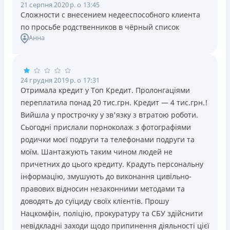
21 серпня 2020 р. о 13:45
Сложности с внесением недееспособного клиента
по просьбе родственников в чёрный список
Анна
24 грудня 2019 р. о 17:31
Отримала кредит у Топ Кредит. Пролонгаціями
переплатила понад 20 тис.грн. Кредит — 4 тис.грн.!
Вийшла у прострочку у зв'язку з втратою роботи.
Сьогодні прислали порноколаж з фотографіями
родички моєї подруги та телефонами подруги та
моїм. Шантажують таким чином людей не
причетних до цього кредиту. Крадуть персональну
інформацію, змушують до виконання цивільно-
правових відносин незаконними методами та
доводять до суїциду своїх клієнтів. Прошу
Нацкомфін, поліцію, прокуратуру та СБУ здійснити
невідкладні заходи щодо припинення діяльності цієї