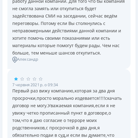
работу данной компании. Для того что бы компания
не смогла замять или откупиться будет
задействована СМИ на заседании, сейчас ведём
переговоры. Потому если Вы столкнулись с
неправомерными действиями данной компании и
хотите помочь своими показаниями или есть
материалы которые помогут будем рады. Чем нас
больше, тем меньше шансов откупиться.
Александр
7 червня 2021 р. о 09:34
Первый раз вижу компанию,которая за два дня
просрочки,просто морально издевается!!!!скачать
договор не могу.Уважаемая компания,если я не
увижу четко прописанный пункт в договоре,о
том,что я даю согласие о терроре моих
родственников,с просрочкой в два дня,я
обязательно подаи в суд,и если вы думаете,что