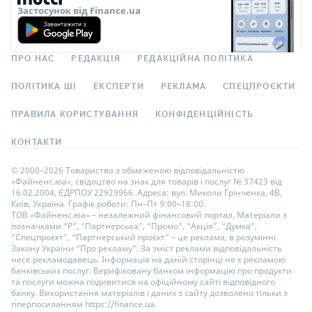
Застосунок від Finance.ua
ПРО НАС
РЕДАКЦІЯ
РЕДАКЦІЙНА ПОЛІТИКА
ПОЛІТИКА ШІ
ЕКСПЕРТИ
РЕКЛАМА
СПЕЦПРОЄКТИ
ПРАВИЛА КОРИСТУВАННЯ
КОНФІДЕНЦІЙНІСТЬ
КОНТАКТИ
© 2000–2026 Товариство з обмеженою відповідальністю
«Файненс.юа», свідоцтво на знак для товарів і послуг № 37423 від
16.02.2004, ЄДРПОУ 22929966. Адреса: вул. Миколи Грінченка, 4В,
Київ, Україна. Графік роботи: Пн–Пт 9:00–18:00.
ТОВ «Файненс.юа» – незалежний фінансовий портал. Матеріали з
позначками “Р”, “Партнерська”, “Промо”, “Акція”, “Думка”,
“Спецпроєкт”, “Партнерський проєкт” – це реклама, в розумінні
Закону України “Про рекламу”. За зміст реклами відповідальність
несе рекламодавець. Інформація на даній сторінці не є рекламою
банківських послуг. Верифіковану банком інформацію про продукти
та послуги можна подивитися на офіційному сайті відповідного
банку. Використання матеріалів і даних з сайту дозволено тільки з
гіперпосиланням https://finance.ua.