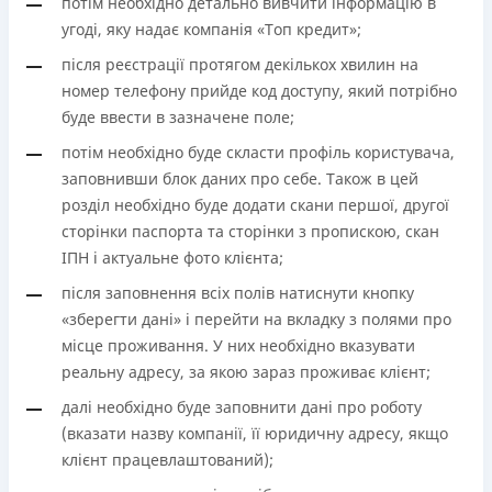
потім необхідно детально вивчити інформацію в
угоді, яку надає компанія «Tоп кредит»;
після реєстрації протягом декількох хвилин на
номер телефону прийде код доступу, який потрібно
буде ввести в зазначене поле;
потім необхідно буде скласти профіль користувача,
заповнивши блок даних про себе. Також в цей
розділ необхідно буде додати скани першої, другої
сторінки паспорта та сторінки з пропискою, скан
ІПН і актуальне фото клієнта;
після заповнення всіх полів натиснути кнопку
«зберегти дані» і перейти на вкладку з полями про
місце проживання. У них необхідно вказувати
реальну адресу, за якою зараз проживає клієнт;
далі необхідно буде заповнити дані про роботу
(вказати назву компанії, її юридичну адресу, якщо
клієнт працевлаштований);