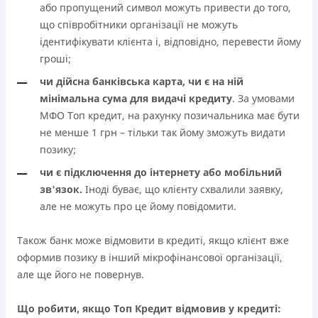
або пропущений символ можуть привести до того,
що співробітники організації не можуть
ідентифікувати клієнта і, відповідно, перевести йому
гроші;
чи дійсна банківська карта, чи є на ній
мінімальна сума для видачі кредиту
. За умовами
МФО Топ кредит, на рахунку позичальника має бути
не менше 1 грн – тільки так йому зможуть видати
позику;
чи є підключення до інтернету або мобільний
зв'язок.
Іноді буває, що клієнту схвалили заявку,
але не можуть про це йому повідомити.
Також банк може відмовити в кредиті, якщо клієнт вже
оформив позику в інший мікрофінансової організації,
але ще його не повернув.
Що робити, якщо Топ Кредит відмовив у кредиті: