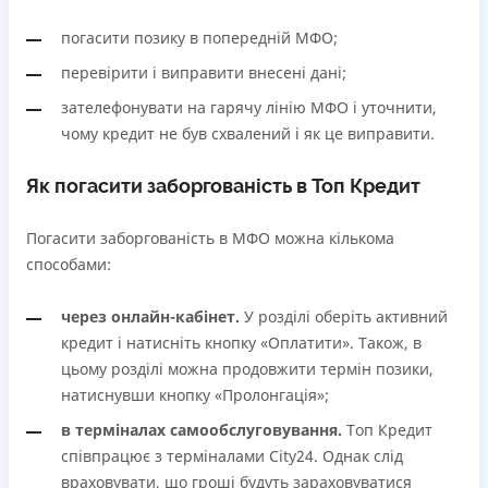
погасити позику в попередній МФО;
перевірити і виправити внесені дані;
зателефонувати на гарячу лінію МФО і уточнити,
чому кредит не був схвалений і як це виправити.
Як погасити заборгованість в Топ Кредит
Погасити заборгованість в МФО можна кількома
способами:
через онлайн-кабінет.
У розділі оберіть активний
кредит і натисніть кнопку «Оплатити». Також, в
цьому розділі можна продовжити термін позики,
натиснувши кнопку «Пролонгація»;
в терміналах самообслуговування.
Топ Кредит
співпрацює з терміналами City24. Однак слід
враховувати, що гроші будуть зараховуватися