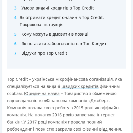
3
Умови видачі кредитів в Tор Credit
4
Як отримати кредит онлайн в Tор Credit.
Покрокова інструкція
5
Кому можуть відмовити в позиці
6
Як погасити заборгованість в Топ Кредит
7
Відгуки про Tор Credit
Tор Credit – українська мікрофінансова організація, яка
спеціалізується на видачі
швидких кредитів
фізичним
особам.
Юридична назва
– Товариство з обмеженою
відповідальністю «Фінансова компанія «Джобер».
Компанія почала свою роботу в 2015 році як оффлайн-
компанія. На початку 2016 років запустила інтернет
банкінг.У 2017 році компанія провела повний
ребрендинг і повністю закрила свої фізичні відділення.