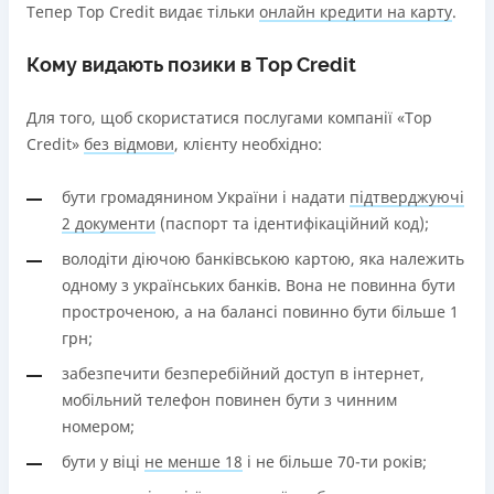
Тепер Tор Credit видає тільки
онлайн кредити на карту
.
Кому видають позики в Tор Credit
Для того, щоб скористатися послугами компанії «Top
Credit»
без відмови
, клієнту необхідно:
бути громадянином України і надати
підтверджуючі
2 документи
(паспорт та ідентифікаційний код);
володіти діючою банківською картою, яка належить
одному з українських банків. Вона не повинна бути
простроченою, а на балансі повинно бути більше 1
грн;
забезпечити безперебійний доступ в інтернет,
мобільний телефон повинен бути з чинним
номером;
бути у віці
не менше 18
і не більше 70-ти років;