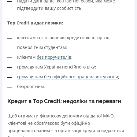
надати дані однієї контактної особи, яка може
підтвердити вашу особистість.
Top Credit видає позики:
клієнтам
із зіпсованою кредитною історією
;
повнолітнім студентам;
клієнтам
без поручителів
;
громадянам України пенсійного віку;
громадянам без офіційного працевлаштування
;
безробітним
.
Кредит в Tор Credit: недоліки та переваги
Щоб отримати фінансову допомогу від даної МФО,
клієнтові не обов'язково бути офіційно
працевлаштованим – в організації
кредити видаються