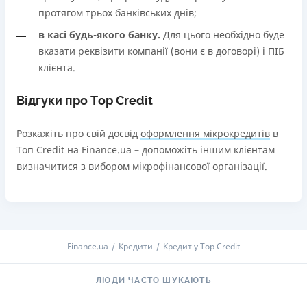
протягом трьох банківських днів;
в касі будь-якого банку.
Для цього необхідно буде
вказати реквізити компанії (вони є в договорі) і ПІБ
клієнта.
Відгуки про Tор Credit
Розкажіть про свій досвід
оформлення мікрокредитів
в
Tоп Credit на Finance.ua – допоможіть іншим клієнтам
визначитися з вибором мікрофінансової організації.
Finance.ua
Кредити
Кредит у Tор Credit
ЛЮДИ ЧАСТО ШУКАЮТЬ