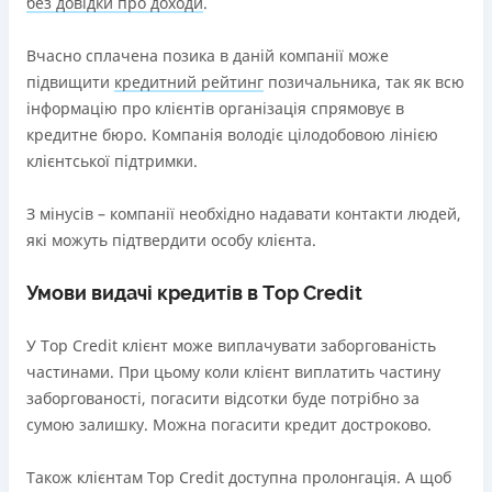
без довідки про доходи
.
Вчасно сплачена позика в даній компанії може
підвищити
кредитний рейтинг
позичальника, так як всю
інформацію про клієнтів організація спрямовує в
кредитне бюро. Компанія володіє цілодобовою лінією
клієнтської підтримки.
З мінусів – компанії необхідно надавати контакти людей,
які можуть підтвердити особу клієнта.
Умови видачі кредитів в Tор Credit
У Тop Сredit клієнт може виплачувати заборгованість
частинами. При цьому коли клієнт виплатить частину
заборгованості, погасити відсотки буде потрібно за
сумою залишку. Можна погасити кредит достроково.
Також клієнтам Тop Сredit доступна пролонгація. А щоб