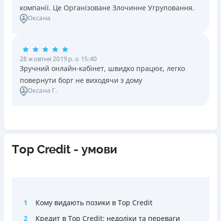
компанії. Це Організоване Злочинне Угруповання.
Оксана
28 жовтня 2019 р. о 15:40
Зручний онлайн-кабінет, швидко працює, легко
повернути борг не виходячи з дому
Оксана Г.
Tор Credit - умови
1
Кому видають позики в Tор Credit
2
Кредит в Tор Credit: недоліки та переваги