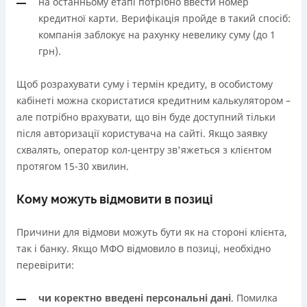
на останньому етапі потрібно ввести номер
кредитної карти. Верифікація пройде в такий спосіб:
компанія заблокує на рахунку невелику суму (до 1
грн).
Щоб розрахувати суму і термін кредиту, в особистому
кабінеті можна скористатися кредитним калькулятором –
але потрібно врахувати, що він буде доступний тільки
після авторизації користувача на сайті. Якщо заявку
схвалять, оператор кол-центру зв'яжеться з клієнтом
протягом 15-30 хвилин.
Кому можуть відмовити в позиці
Причини для відмови можуть бути як на стороні клієнта,
так і банку. Якщо МФО відмовило в позиці, необхідно
перевірити:
чи коректно введені персональні дані
. Помилка