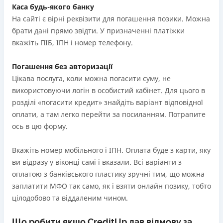
Каса будь-якого банку
На сайті є вірні реквізити для погашення позики. Можна
брати дані прямо звідти. У призначенні платіжки
вкажіть ПІБ, ІПН і номер телефону.
Погашення без авторизації
Цікава послуга, коли можна погасити суму, не
використовуючи логін в особистий кабінет. Для цього в
розділі «погасити кредит» знайдіть варіант відповідної
оплати, а там легко перейти за посиланням. Потрапите
ось в цю форму.
Вкажіть номер мобільного і ІПН. Оплата буде з карти, яку
ви відразу у віконці самі і вказали. Всі варіанти з
оплатою з банківського пластику зручні тим, що можна
заплатити МФО так само, як і взяти онлайн позику, тобто
цілодобово та віддаленим чином.
Що робити якщо CreditUp дав відмову за