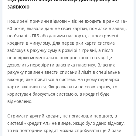
заявкою
Поширені причини відмови – вік не входить в рамки 18-
60 років, вказали дані не своєї картки, помилки в заявці,
пов'язані з ПІБ або даними паспорта, є прострочені
кредити в минулому. Для перевірки карти система
заблокує з рахунку суму в розмірі 1 гривні, а після
перевірки моментально поверне гроші назад. Це
дозволить перевірити власника пластику. Власник
рахунку повинен ввести списаний ліміт в спеціальне
віконце, яке з'явиться в системі. На цьому перевірка
карти закінчиться. Якщо вказати не свою картку, то
користувач блокується системою, в кредиті буде
відмовлено.
Отримати другий кредит, не погасивши першого, в
системі «Кредит Ап» не вийде. Якщо було дано відмову,
то на повторний кредит можна спробувати ще 2 рази