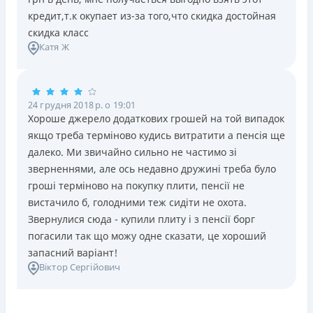
кредит,т.к окупает из-за того,что скидка достойная
скидка класс
Катя Ж
24 грудня 2018 р. о 19:01
Хороше джерело додаткових грошей на той випадок
якщо треба терміново кудись витратити а пенсія ще
далеко. Ми звичайно сильно не частимо зі
зверненнями, але ось недавно дружині треба було
гроші терміново на покупку плити, пенсії не
вистачило б, голодними теж сидіти не охота.
Звернулися сюда - купили плиту і з пенсії борг
погасили так що можу одне сказати, це хороший
запасний варіант!
Віктор Сергійович