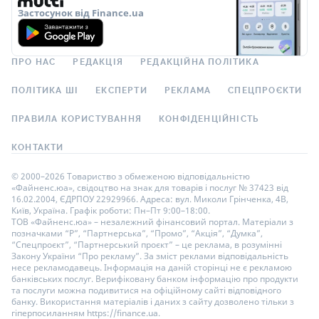
Застосунок від Finance.ua
ПРО НАС
РЕДАКЦІЯ
РЕДАКЦІЙНА ПОЛІТИКА
ПОЛІТИКА ШІ
ЕКСПЕРТИ
РЕКЛАМА
СПЕЦПРОЄКТИ
ПРАВИЛА КОРИСТУВАННЯ
КОНФІДЕНЦІЙНІСТЬ
КОНТАКТИ
© 2000–2026 Товариство з обмеженою відповідальністю
«Файненс.юа», свідоцтво на знак для товарів і послуг № 37423 від
16.02.2004, ЄДРПОУ 22929966. Адреса: вул. Миколи Грінченка, 4В,
Київ, Україна. Графік роботи: Пн–Пт 9:00–18:00.
ТОВ «Файненс.юа» – незалежний фінансовий портал. Матеріали з
позначками “Р”, “Партнерська”, “Промо”, “Акція”, “Думка”,
“Спецпроєкт”, “Партнерський проєкт” – це реклама, в розумінні
Закону України “Про рекламу”. За зміст реклами відповідальність
несе рекламодавець. Інформація на даній сторінці не є рекламою
банківських послуг. Верифіковану банком інформацію про продукти
та послуги можна подивитися на офіційному сайті відповідного
банку. Використання матеріалів і даних з сайту дозволено тільки з
гіперпосиланням https://finance.ua.