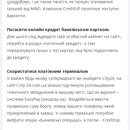
цілодобово
, і це також просто, як процес отримання
грошей від МФО. Компанія CreditUP пропонує наступні
варіанти:
Погасити онлайн кредит банківською карткою.
Для цього слід відвідати свій особистий кабінет на сайті,
перейти в розділ «поточний кредит», а там
перерахувати гроші з тієї картки, яка була підкріплена
до кредиту.
Скористатися платіжним терміналом
У майже будь-якому супермаркеті ви знайдете City24, на
сайті city-24.com.ua можна підглянути розташування
технічного обладнання в вашому місті. Ще як варіант –
системи EasyPay (easypay.ua). Знадобиться ввести
правильну суму боргу, номер вашого телефону, який
прикріплений в заявці. У самому терміналі потрібно
вибрати опцію «Банківські операції», а потім – CreditUp.