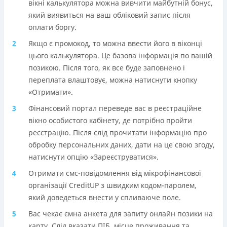
вікні калькулятора можна вивчити майбутній бонус,
який виявиться на ваш обліковий запис після
оплати боргу.
Якщо є промокод, то можна ввести його в віконці
цього калькулятора. Це базова інформація по вашій
позикою. Після того, як все буде заповнено і
переплата влаштовує, можна натиснути кнопку
«Отримати».
Фінансовий портал переведе вас в реєстраційне
вікно особистого кабінету, де потрібно пройти
реєстрацію. Після слід прочитати інформацію про
обробку персональних даних, дати на це свою згоду,
натиснути опцію «Зареєструватися».
Отримати смс-повідомлення від мікрофінансової
організації CreditUP з швидким кодом-паролем,
який доведеться внести у спливаюче поле.
Вас чекає ємна анкета для запиту онлайн позики на
карту. Слід вказати ПІБ, місце проживання та