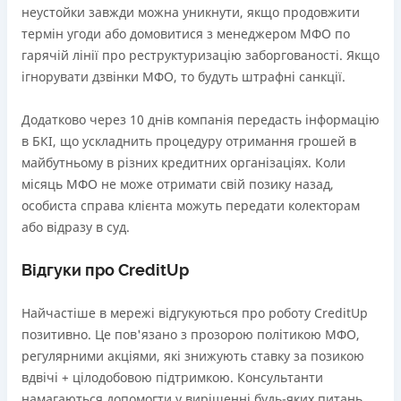
неустойки завжди можна уникнути, якщо продовжити
термін угоди або домовитися з менеджером МФО по
гарячій лінії про реструктуризацію заборгованості. Якщо
ігнорувати дзвінки МФО, то будуть штрафні санкції.
Додатково через 10 днів компанія передасть інформацію
в БКІ, що ускладнить процедуру отримання грошей в
майбутньому в різних кредитних організаціях. Коли
місяць МФО не може отримати свій позику назад,
особиста справа клієнта можуть передати колекторам
або відразу в суд.
Відгуки про CreditUp
Найчастіше в мережі відгукуються про роботу CreditUp
позитивно. Це пов'язано з прозорою політикою МФО,
регулярними акціями, які знижують ставку за позикою
вдвічі + цілодобовою підтримкою. Консультанти
намагаються допомогти у вирішенні будь-яких питань.