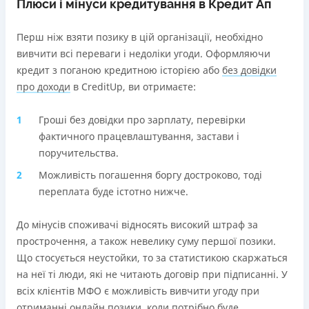
Плюси і мінуси кредитування в Кредит Ап
Перш ніж взяти позику в цій організації, необхідно
вивчити всі переваги і недоліки угоди. Оформляючи
кредит з поганою кредитною історією або
без довідки
про доходи
в CreditUp, ви отримаєте:​
Гроші без довідки про зарплату, перевірки
фактичного працевлаштування, застави і
поручительства.
Можливість погашення боргу достроково, тоді
переплата буде істотно нижче.
До мінусів споживачі відносять високий штраф за
прострочення, а також невелику суму першої позики.
Що стосується неустойки, то за статистикою скаржаться
на неї ті люди, які не читають договір при підписанні. У
всіх клієнтів МФО є можливість вивчити угоду при
отриманні онлайн позики, коли потрібно буде