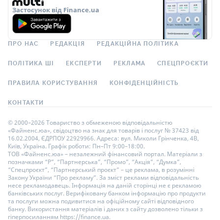
Застосунок від Finance.ua
ПРО НАС
РЕДАКЦІЯ
РЕДАКЦІЙНА ПОЛІТИКА
ПОЛІТИКА ШІ
ЕКСПЕРТИ
РЕКЛАМА
СПЕЦПРОЄКТИ
ПРАВИЛА КОРИСТУВАННЯ
КОНФІДЕНЦІЙНІСТЬ
КОНТАКТИ
© 2000–2026 Товариство з обмеженою відповідальністю
«Файненс.юа», свідоцтво на знак для товарів і послуг № 37423 від
16.02.2004, ЄДРПОУ 22929966. Адреса: вул. Миколи Грінченка, 4В,
Київ, Україна. Графік роботи: Пн–Пт 9:00–18:00.
ТОВ «Файненс.юа» – незалежний фінансовий портал. Матеріали з
позначками “Р”, “Партнерська”, “Промо”, “Акція”, “Думка”,
“Спецпроєкт”, “Партнерський проєкт” – це реклама, в розумінні
Закону України “Про рекламу”. За зміст реклами відповідальність
несе рекламодавець. Інформація на даній сторінці не є рекламою
банківських послуг. Верифіковану банком інформацію про продукти
та послуги можна подивитися на офіційному сайті відповідного
банку. Використання матеріалів і даних з сайту дозволено тільки з
гіперпосиланням https://finance.ua.