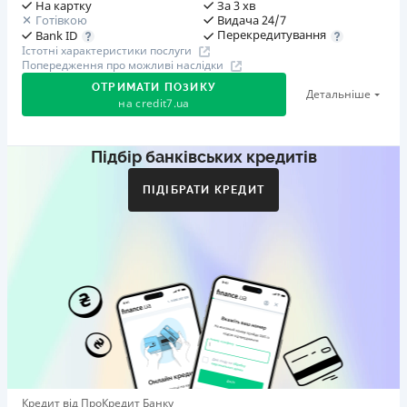
На картку
За 3 хв
Готівкою
Видача 24/7
Перекредитування
Bank ID
Істотні характеристики послуги
Попередження про можливі наслідки
ОТРИМАТИ ПОЗИКУ
Детальніше
на
credit7.ua
Підбір банківських кредитів
Акція: «Кешбек за друга»
Клієнт ділиться реферальним посиланням з другом.
ПІДІБРАТИ КРЕДИТ
Коли друг реєструється та отримує перший кредит
(від 1000 грн), клієнт автоматично отримує 400 грн
кешбеку. Акція триває до 10.12.2026
🥉 Бронза FinAwards 2026
Бронзовий призер FinAwards 2026 «Найкраща програма
лояльності»
Перший займ
вiд 0,01%/день до 30 000 ₴
Повторний займ
Кредит від ПроКредит Банку