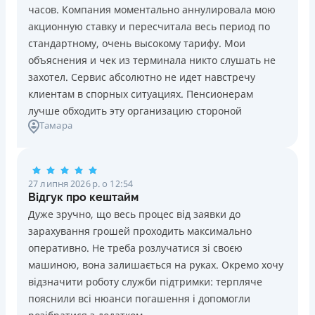
часов. Компания моментально аннулировала мою
Безкоштовний переказ кредитних коштів з Pluscard
акционную ставку и пересчитала весь период по
на будь-яку картку іншого банку (операція
стандартному, очень высокому тарифу. Мои
здійснюється миттєво через застосунок)
объяснения и чек из терминала никто слушать не
Максимальний кредитний ліміт відразу при
захотел. Сервис абсолютно не идет навстречу
оформленні картки (до 50 000 грн. при відповідному
клиентам в спорных ситуациях. Пенсионерам
доході)
лучше обходить эту организацию стороной
Зручний додаток для оформлення та управління
Тамара
платіжною карткою та кредитним лімітом (відсутність
необхідності спілкуватися з контакт центром)
Строк користування кредитним лімітом необмежений
27 липня 2026 р. о 12:54
при вчасному обслуговуванні (строк кредитної лінії 5
Відгук про кештайм
років з можливістю пролонгації)
Дуже зручно, що весь процес від заявки до
Можна використовувати ліміт на будь які споживчі
зарахування грошей проходить максимально
потреби
оперативно. Не треба розлучатися зі своєю
Недоліки
машиною, вона залишається на руках. Окремо хочу
Нема програми лояльності для постійних клієнтів
відзначити роботу служби підтримки: терпляче
Нема кредиту для юросіб (ФОП)
пояснили всі нюанси погашення і допомогли
Немає цілодобової підтримки
по телефону, в Viber,