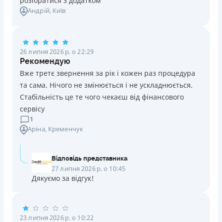
розібратися з додатком
Андрій
, Київ
Telegram, Facebook
Погашення
Онлайн (через сайт або інтернет-банкінг)
26 липня 2026 р. о 22:29
Через термінали самообслуговування
Рекомендую
Ліцензія НБУ
Вже третє звернення за рік і кожен раз процедура
переоформлена НБУ 14.03.2024
та сама. Нічого не змінюється і не ускладнюється.
Вся інформація про кредит
Стабільність це те чого чекаєш від фінансового
сервісу
1
Аріна
, Кременчук
Детальніше
ОТРИМАТИ ПОЗИКУ
Відповідь представника
27 липня 2026 р. о 10:45
Дякуємо за відгук!
23 липня 2026 р. о 10:22