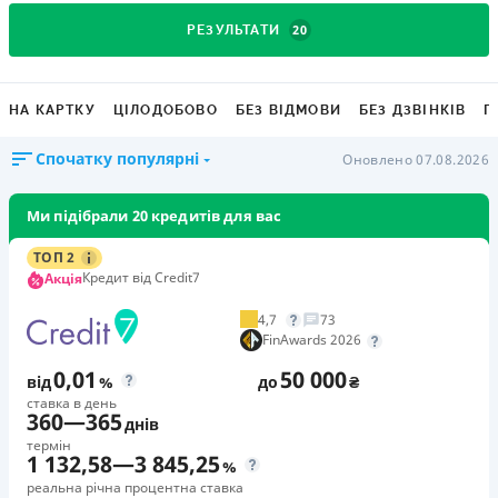
20
РЕЗУЛЬТАТИ
НА КАРТКУ
ЦІЛОДОБОВО
БЕЗ ВІДМОВИ
БЕЗ ДЗВІНКІВ
Г
Спочатку популярні
Оновлено 07.08.2026
Ми підібрали 20 кредитів для вас
ТОП 2
Кредит від Credit7
Акція
4,7
73
FinAwards 2026
0,01
50 000
від
%
до
₴
ставка в день
360
—
365
днів
термін
1 132,58
—
3 845,25
%
реальна річна процентна ставка