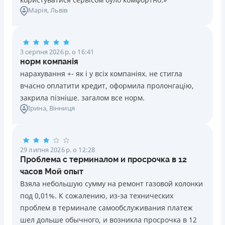
розмірі 500 гривень на 15 (п’ятнадцятий) день такого
Онлайн (через сайт або інтернет-банкінг)
Марія
, Львів
Погашення
невиконання та/або неналежного виконання; та у
Через термінали Приватбанку
Оплата на розрахунковий рахунок
розмірі 800 гривень на 31 (тридцять перший) день
Через термінали самообслуговування
Онлайн (через сайт або інтернет-банкінг)
такого невиконання та/або неналежного виконання; та у
Вся інформація про кредит
Через термінали Приватбанку
розмірі 1500 гривень на 61 (шістдесят перший) день
3 серпня 2026 р. о 16:41
Через термінали самообслуговування
норм компанія
такого невиконання та/або неналежного виконання.
нарахування +- як і у всіх компаніях. не стигла
Ліцензія НБУ
Необхідні документи
Детальніше
ОТРИМАТИ ПОЗИКУ
вчасно оплатити кредит, оформила пролонгацію,
Ліцензія переоформлена 14.03.2024 р.
Паспорт
,
ІПН
закрила пізніше. загалом все норм.
Вся інформація про кредит
Вік
Ірина
, Вінниця
18 - 65 років
Щомісячна комісія
Детальніше
ОТРИМАТИ ПОЗИКУ
від 0%
29 липня 2026 р. о 12:28
Проблема с терминалом и просрочка в 12
Переваги
часов Мой опыт
Віртуальна картка та кредитний ліміт (з кредитним
Взяла небольшую сумму на ремонт газовой колонки
лімітом значно більшим за конкурентів)
под 0,01%. К сожалению, из-за технических
Безкоштовне зняття кредитних коштів в будь-яком
проблем в терминале самообслуживания платеж
безконтактному банкоматі України (сума операцій та
шел дольше обычного, и возникла просрочка в 12
кількість необмежена)