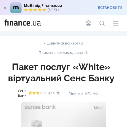
Multi від Finance.ua
ВСТАНОВИТИ
(8,9K+)
Дивитися всі картки
Примітка рекламодавця
Пакет послуг «White»
віртуальний Сенс Банку
Сенс
3.14
Ліцензія НБУ №61
Банк