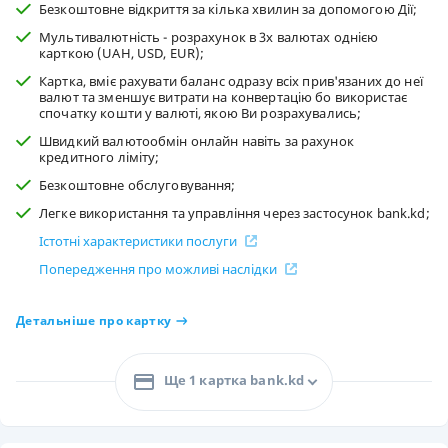
Безкоштовне відкриття за кілька хвилин за допомогою Дії;
Мультивалютність - розрахунок в 3х валютах однією
карткою (UAH, USD, EUR);
Картка, вміє рахувати баланс одразу всіх прив'язаних до неї
валют та зменшує витрати на конвертацію бо використає
спочатку кошти у валюті, якою Ви розрахувались;
Швидкий валютообмін онлайн навіть за рахунок
кредитного ліміту;
Безкоштовне обслуговування;
Легке використання та управління через застосунок bank.kd;
Істотні характеристики послуги
Попередження про можливі наслідки
Детальніше про картку
Ще 1 картка bank.kd