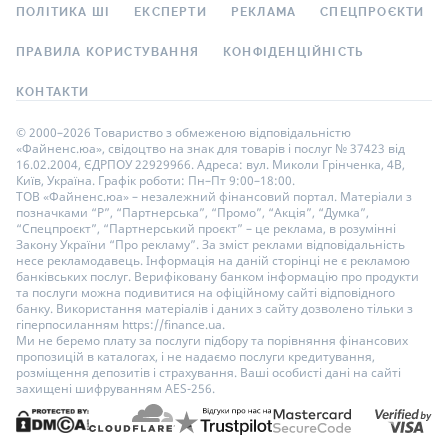
ПОЛІТИКА ШІ
ЕКСПЕРТИ
РЕКЛАМА
СПЕЦПРОЄКТИ
ПРАВИЛА КОРИСТУВАННЯ
КОНФІДЕНЦІЙНІСТЬ
КОНТАКТИ
© 2000–2026 Товариство з обмеженою відповідальністю
«Файненс.юа», свідоцтво на знак для товарів і послуг № 37423 від
16.02.2004, ЄДРПОУ 22929966. Адреса: вул. Миколи Грінченка, 4В,
Київ, Україна. Графік роботи: Пн–Пт 9:00–18:00.
ТОВ «Файненс.юа» – незалежний фінансовий портал. Матеріали з
позначками “Р”, “Партнерська”, “Промо”, “Акція”, “Думка”,
“Спецпроєкт”, “Партнерський проєкт” – це реклама, в розумінні
Закону України “Про рекламу”. За зміст реклами відповідальність
несе рекламодавець. Інформація на даній сторінці не є рекламою
банківських послуг. Верифіковану банком інформацію про продукти
та послуги можна подивитися на офіційному сайті відповідного
банку. Використання матеріалів і даних з сайту дозволено тільки з
гіперпосиланням https://finance.ua.
Ми не беремо плату за послуги підбору та порівняння фінансових
пропозицій в каталогах, і не надаємо послуги кредитування,
розміщення депозитів і страхування. Ваші особисті дані на сайті
захищені шифруванням AES-256.