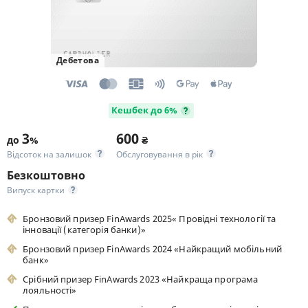
Дебетова
Кешбек до 6%
3
600
до
%
₴
Відсоток на залишок
Обслуговування в рік
Безкоштовно
Випуск картки
Бронзовий призер FinAwards 2025« Провідні технології та
інновації (категорія банки)»
Бронзовий призер FinAwards 2024 «Найкращий мобільний
банк»
Срібний призер FinAwards 2023 «Найкраща програма
лояльності»