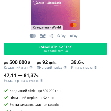
Кредитна
•
World
ЗАМОВИТИ КАРТКУ
на obank.com.ua
500 000
92
39,6
до
₴
до
днів
%
Кредитний ліміт
Пільговий період
Річна % ставка
47,11 — 81,37
%
Реальна річна % ставка
Кредитний ліміт - до 500 000 грн
Пільговий період до 92 днів
5% на залишок власних коштів