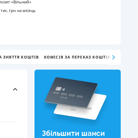
позит «Вільний»
КИ ПО
тис. грн на місяць
ВАННЮ
ХОВІ ПОЛІСИ
І КОМПАНІЇ
 ПРО СТРАХОВІ
А ЗНЯТТЯ КОШТІВ
КОМІСІЯ ЗА ПЕРЕКАЗ КОШТІВ
Ї
А І ОПЛАТА
И
Збільшити шанси