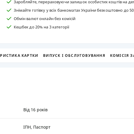
Заробляйте, перераховуючи залишок особистих коштів на де
РЕЙТИНГ ДЕБЕТОВИХ
ПУТІВНИ
Знімайте готівку у всіх банкоматах України безкоштовно до 50 
КАРТОК
СТРАХУ
Обмін валют онлайн без комісій
Кешбек до 20% на 3 категорії
ЩОМІСЯЧНИЙ ОГЛЯД
ВСІ СТРА
КЕШБЕКУ
СТРАХОВ
ПУТІВНИКИ ПО
БАНКІВСЬКИХ КАРТКАХ
ВІДГУКИ
ЕРИСТИКА КАРТКИ
ВИПУСК І ОБСЛУГОВУВАННЯ
КОМІСІЯ З
КОМПАНІ
ДОСТАВК
КОНТАКТ
Від 16 років
ІПН, Паспорт