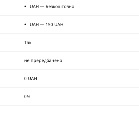
UAH — Безкоштовно
UAH — 150 UAH
Так
не прередбачено
0 UAH
0%