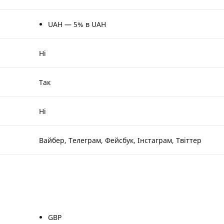
UAH — 5% в UAH
Ні
Так
Ні
Вайбер, Телеграм, Фейсбук, Інстаграм, Твіттер
GBP