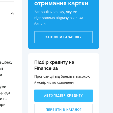
отримання картки
Заповніть заявку, яку ми
відправимо відразу в кілька
банків
ЗАПОВНИТИ ЗАЯВКУ
Підбір кредиту на
кешбеку
Finance.ua
ма
ма
Пропозиції від банків з високою
ймовірністю схвалення️
суми
городи
АВТОПІДБІР КРЕДИТУ
и на
 при
ПЕРЕЙТИ В КАТАЛОГ