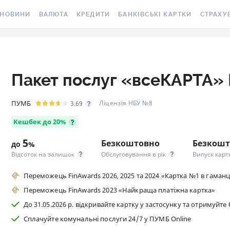
НОВИНИ
ВАЛЮТА
КРЕДИТИ
БАНКІВСЬКІ КАРТКИ
СТРАХУ
ВСІ НОВИНИ
КУРС ВАЛЮТ
ВСІ КРЕДИТИ
ВСІ БАНКІВСЬКІ КАРТКИ
АВТОЦИВ
ВАЛЮТА
КРИПТОВАЛЮТА
ПІДБІР КРЕДИТУ
КРЕДИТНІ КАРТКИ
СТРАХУВ
РАКЕТ ТА
Пакет послуг «всеКАРТА»
ОСОБИСТІ ФІНАНСИ
МІНЯЙЛО
КРЕДИТ ДО ЗАРПЛАТИ
ДЕБЕТОВІ КАРТКИ
МЕДСТРА
АВТОРСЬКІ КОЛОНКИ
МІЖБАНК
КРЕДИТ ОНЛАЙН
З БЕЗКОШТОВНИМ
ПУМБ
Ліцензія НБУ №8
3.69
ВИПУСКОМ ТА
КАСКО
Кешбек до 20%
НОВИНИ КОМПАНІЙ
ГОТІВКОВІ КУРСИ
КРЕДИТ БЕЗ ДОВІДОК
ОБСЛУГОВУВАННЯМ
ЗЕЛЕНА 
5
Безкоштовно
Безкошт
до
%
СПЕЦПРОЄКТИ
КАРТКОВІ КУРСИ
РЕЙТИНГ ОНЛАЙН-
З КЕШБЕКОМ
КРЕДИТІВ
ЕЛЕКТРО
Відсоток на залишок
Обслуговування в рік
Випуск карт
КОРИСНО ЗНАТИ
КУРС НБУ
ВІРТУАЛЬНІ КАРТКИ
КРЕДИТНИЙ КАЛЬКУЛЯТОР
ДМС ДЛЯ
Переможець FinAwards 2026, 2025 та 2024 «Картка №1 в гаманц
ТЕСТИ
КУРС BITCOIN
РЕЙТИНГ КАРТОК З
Переможець FinAwards 2023 «Найкраща платіжна картка»
ІПОТЕКА
КЕШБЕКОМ
КАРТКА A
До 31.05.2026 р. відкривайте картку у застосунку та отримуйте 
РЕДАКЦІЯ
FOREX
ПУТІВНИКИ ПО КРЕДИТАМ
РЕЙТИНГ КАРТОК ДЛЯ
СТРАХУВ
Сплачуйте комунальні послуги 24/7 у ПУМБ Online
КУРСИ МЕТАЛІВ
МАНДРІВНИКІВ
НЕЩАСНИ