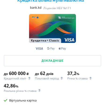
Кредитка Вільна мультивалютна
bank.kd
Ліцензія НБУ №171
Кредитна
•
Classic
ДОКЛАДНІШЕ
600 000
62
37,2
до
₴
до
днів
%
Кредитний ліміт
Пільговий період
Річна % ставка
42,86
%
Реальна річна % ставка
Віртуальна картка