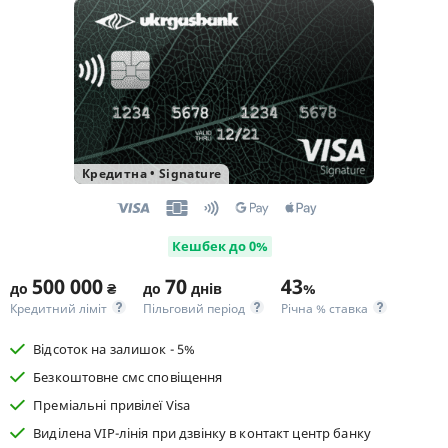
Кредитна
•
Signature
Кешбек до 0%
500 000
70
43
до
₴
до
днів
%
Кредитний ліміт
Пільговий період
Річна % ставка
Відсоток на залишок - 5%
Безкоштовне смс сповіщення
Преміальні привілеї Visa
Виділена VIP-лінія при дзвінку в контакт центр банку