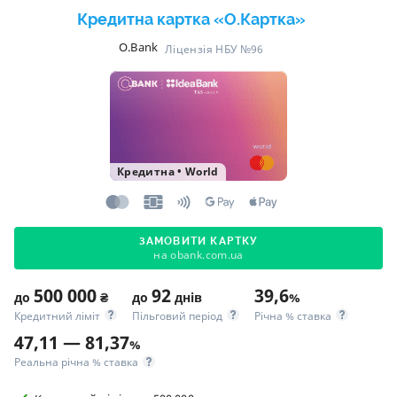
Кредитна картка «O.Картка»
O.Bank
Ліцензія НБУ №96
Кредитна
•
World
ЗАМОВИТИ КАРТКУ
на obank.com.ua
500 000
92
39,6
до
₴
до
днів
%
Кредитний ліміт
Пільговий період
Річна % ставка
47,11 — 81,37
%
Реальна річна % ставка