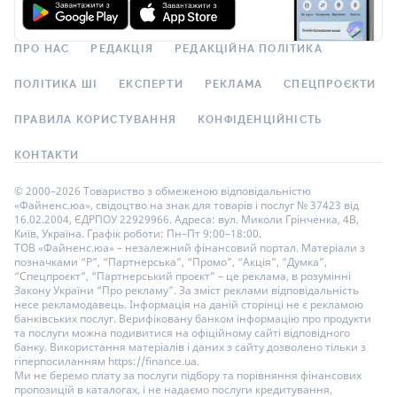
ПРО НАС
РЕДАКЦІЯ
РЕДАКЦІЙНА ПОЛІТИКА
ПОЛІТИКА ШІ
ЕКСПЕРТИ
РЕКЛАМА
СПЕЦПРОЄКТИ
ПРАВИЛА КОРИСТУВАННЯ
КОНФІДЕНЦІЙНІСТЬ
КОНТАКТИ
© 2000–2026 Товариство з обмеженою відповідальністю
«Файненс.юа», свідоцтво на знак для товарів і послуг № 37423 від
16.02.2004, ЄДРПОУ 22929966. Адреса: вул. Миколи Грінченка, 4В,
Київ, Україна. Графік роботи: Пн–Пт 9:00–18:00.
ТОВ «Файненс.юа» – незалежний фінансовий портал. Матеріали з
позначками “Р”, “Партнерська”, “Промо”, “Акція”, “Думка”,
“Спецпроєкт”, “Партнерський проєкт” – це реклама, в розумінні
Закону України “Про рекламу”. За зміст реклами відповідальність
несе рекламодавець. Інформація на даній сторінці не є рекламою
банківських послуг. Верифіковану банком інформацію про продукти
та послуги можна подивитися на офіційному сайті відповідного
банку. Використання матеріалів і даних з сайту дозволено тільки з
гіперпосиланням https://finance.ua.
Ми не беремо плату за послуги підбору та порівняння фінансових
пропозицій в каталогах, і не надаємо послуги кредитування,