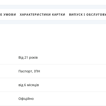
РЕЙТИНГ ДЕБЕТОВИХ
ПУТІВНИ
КАРТОК
СТРАХУ
НІ УМОВИ
ХАРАКТЕРИСТИКИ КАРТКИ
ВИПУСК І ОБСЛУГОВ
ЩОМІСЯЧНИЙ ОГЛЯД
ВСІ СТРА
КЕШБЕКУ
СТРАХОВ
ПУТІВНИКИ ПО
БАНКІВСЬКИХ КАРТКАХ
ВІДГУКИ
КОМПАНІ
ДОСТАВК
Від 21 років
КОНТАКТ
Паспорт, ІПН
від 6 місяців
Офіційно