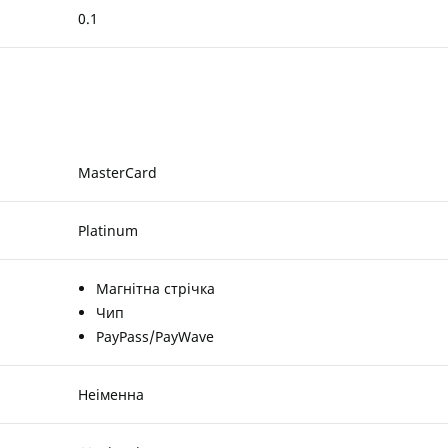
0.1
MasterCard
Platinum
Магнітна стрічка
Чип
PayPass/PayWave
Неіменна