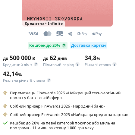
Кредитна
•
Infinite
Кешбек до 20%
Доставка картки
500 000
62
34,8
до
₴
до
днів
%
Кредитний ліміт
Пільговий період
Річна % ставка
42,14
%
Реальна річна % ставка
Переможець FinAwards 2026 «Найкращий технологічний
проєкт у банківській сфері»
Срібний призер FinAwards 2026 «Народний банк»
Срібний призер FinAwards 2025 «Найкраща кредитна картка»
Кешбек до 20% на певні категорії покупок або мильна
програма - 11 миль за кожну 1 000 грн чеку