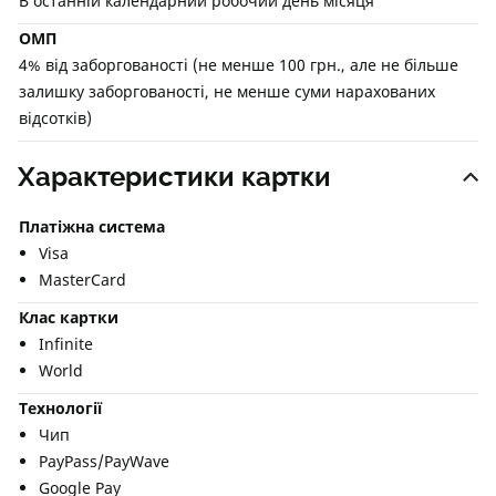
В останній календарний робочий день місяця
ОМП
4% від заборгованості (не менше 100 грн., але не більше
залишку заборгованості, не менше суми нарахованих
відсотків)
Характеристики картки
Платіжна система
Visa
MasterCard
Клас картки
Infinite
World
Технології
Чип
PayPass/PayWave
Google Pay