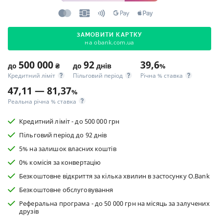
ЗАМОВИТИ КАРТКУ
на obank.com.ua
500 000
92
39,6
до
₴
до
днів
%
Кредитний ліміт
Пільговий період
Річна % ставка
47,11 — 81,37
%
Реальна річна % ставка
Кредитний ліміт - до 500 000 грн
Пільговий період до 92 днів
5% на залишок власних коштів
0% комісія за конвертацію
Безкоштовне відкриття за кілька хвилин в застосунку O.Bank
Безкоштовне обслуговування
Реферальна програма - до 50 000 грн на місяць за залучених
друзів