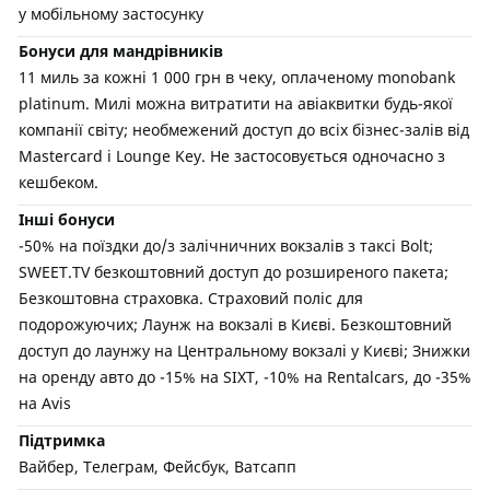
у мобільному застосунку
Бонуси для мандрівників
11 миль за кожні 1 000 грн в чеку, оплаченому monobank
platinum. Милі можна витратити на авіаквитки будь-якої
компанії світу; необмежений доступ до всіх бізнес-залів від
Mastercard і Lounge Key. Не застосовується одночасно з
кешбеком.
Інші бонуси
-50% на поїздки до/з залічничних вокзалів з таксі Bolt;
SWEET.TV безкоштовний доступ до розширеного пакета;
Безкоштовна страховка. Страховий поліс для
подорожуючих; Лаунж на вокзалі в Києві. Безкоштовний
доступ до лаунжу на Центральному вокзалі у Києві; Знижки
на оренду авто до -15% на SIXT, -10% на Rentalcars, до -35%
на Avis
Підтримка
Вайбер, Телеграм, Фейсбук, Ватсапп