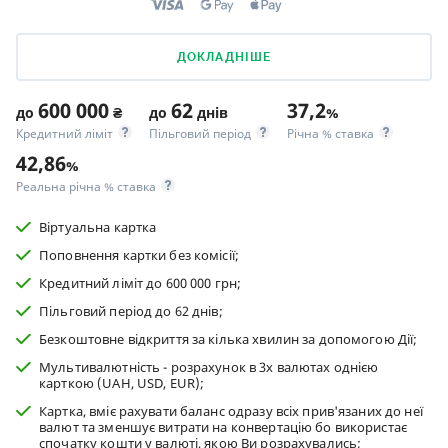
ДОКЛАДНІШЕ
600 000
62
37,2
до
₴
до
днів
%
Кредитний ліміт
Пільговий період
Річна % ставка
42,86
%
Реальна річна % ставка
Віртуальна картка
Поповнення картки без комісії;
Кредитний ліміт до 600 000 грн;
Пільговий період до 62 днів;
Безкоштовне відкриття за кілька хвилин за допомогою Дії;
Мультивалютність - розрахунок в 3х валютах однією
карткою (UAH, USD, EUR);
Картка, вміє рахувати баланс одразу всіх прив'язаних до неї
валют та зменшує витрати на конвертацію бо використає
спочатку кошти у валюті, якою Ви розрахувались;