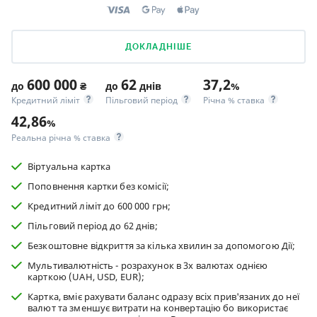
ДОКЛАДНІШЕ
600 000
62
37,2
до
₴
до
днів
%
Кредитний ліміт
Пільговий період
Річна % ставка
42,86
%
Реальна річна % ставка
Віртуальна картка
Поповнення картки без комісії;
Кредитний ліміт до 600 000 грн;
Пільговий період до 62 днів;
Безкоштовне відкриття за кілька хвилин за допомогою Дії;
Мультивалютність - розрахунок в 3х валютах однією
карткою (UAH, USD, EUR);
Картка, вміє рахувати баланс одразу всіх прив'язаних до неї
валют та зменшує витрати на конвертацію бо використає