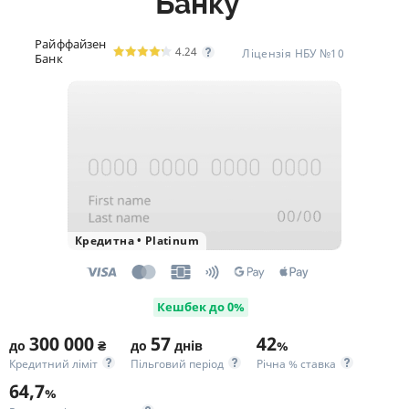
Банку
Райффайзен
4.24
Ліцензія НБУ №10
Банк
Кредитна
•
Platinum
Кешбек до 0%
300 000
57
42
до
₴
до
днів
%
Кредитний ліміт
Пільговий період
Річна % ставка
64,7
%