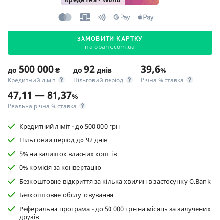
Кредитна
•
World
ЗАМОВИТИ КАРТКУ
на obank.com.ua
500 000
92
39,6
до
₴
до
днів
%
Кредитний ліміт
Пільговий період
Річна % ставка
47,11 — 81,37
%
Реальна річна % ставка
Кредитний ліміт - до 500 000 грн
Пільговий період до 92 днів
5% на залишок власних коштів
0% комісія за конвертацію
Безкоштовне відкриття за кілька хвилин в застосунку O.Bank
Безкоштовне обслуговування
Реферальна програма - до 50 000 грн на місяць за залучених
друзів