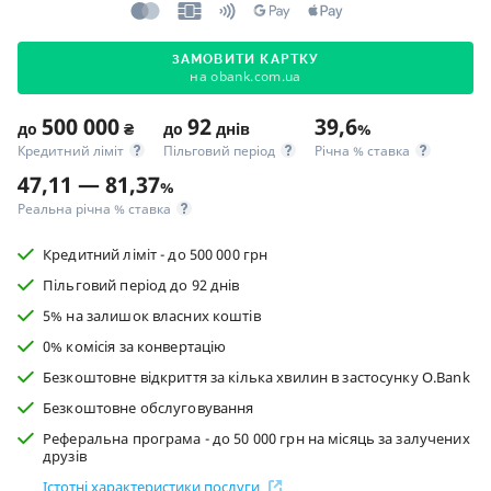
ЗАМОВИТИ КАРТКУ
на obank.com.ua
500 000
92
39,6
до
₴
до
днів
%
Кредитний ліміт
Пільговий період
Річна % ставка
47,11 — 81,37
%
Реальна річна % ставка
Кредитний ліміт - до 500 000 грн
Пільговий період до 92 днів
5% на залишок власних коштів
0% комісія за конвертацію
Безкоштовне відкриття за кілька хвилин в застосунку O.Bank
Безкоштовне обслуговування
Реферальна програма - до 50 000 грн на місяць за залучених
друзів
Істотні характеристики послуги