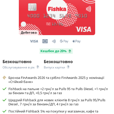
Дебетова
Кешбек до 20%
Безкоштовно
Безкоштовно
Обслуговування в рік
Випуск картки
Бронза FinAwards 2026 та срібло FinAwards 2025 у номінації
«Стійкий банк»
Fishback на пальне +2 грн/л за Pulls 95 та Pulls Diesel, +1 грн/л
за бензин та ДП, +0,5 грн/л за газ
Щедрий Fishback для нових клієнтів 8 грн/л за Pulls 95/Pulls
Diesel , 7 грн/л за бензин/ДП, 4 грн/л за газ
Постійний Fishback 5% на покупки у магазинах, кафе та