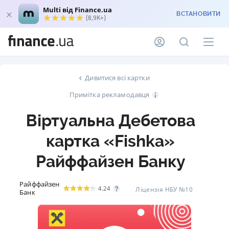
Multi від Finance.ua
ВСТАНОВИТИ
(8,9K+)
Дивитися всі картки
Примітка рекламодавця
Віртуальна Дебетова
картка «Fishka»
Райффайзен Банку
Райффайзен
4.24
Ліцензія НБУ №10
Банк