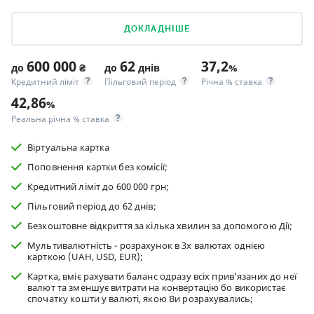
ДОКЛАДНІШЕ
600 000
62
37,2
до
₴
до
днів
%
Кредитний ліміт
Пільговий період
Річна % ставка
42,86
%
Реальна річна % ставка
Віртуальна картка
Поповнення картки без комісії;
Кредитний ліміт до 600 000 грн;
Пільговий період до 62 днів;
Безкоштовне відкриття за кілька хвилин за допомогою Дії;
Мультивалютність - розрахунок в 3х валютах однією
карткою (UAH, USD, EUR);
Картка, вміє рахувати баланс одразу всіх прив'язаних до неї
валют та зменшує витрати на конвертацію бо використає
спочатку кошти у валюті, якою Ви розрахувались;