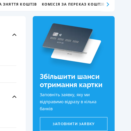
А ЗНЯТТЯ КОШТІВ
КОМІСІЯ ЗА ПЕРЕКАЗ КОШТІВ
КИ ПО
ВАННЮ
ХОВІ ПОЛІСИ
І КОМПАНІЇ
 ПРО СТРАХОВІ
Ї
А І ОПЛАТА
Збільшити шанси
И
отримання картки
Заповніть заявку, яку ми
відправимо відразу в кілька
банків
ЗАПОВНИТИ ЗАЯВКУ