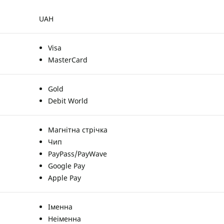
UAH
Visa
MasterCard
Gold
Debit World
Магнітна стрічка
Чип
PayPass/PayWave
Google Pay
Apple Pay
Іменна
Неіменна