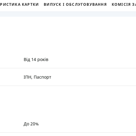
ЕРИСТИКА КАРТКИ
ВИПУСК І ОБСЛУГОВУВАННЯ
КОМІСІЯ З
РЕЙТИНГ ДЕБЕТОВИХ
ПУТІВНИ
КАРТОК
СТРАХУ
ЩОМІСЯЧНИЙ ОГЛЯД
ВСІ СТРА
КЕШБЕКУ
СТРАХОВ
ПУТІВНИКИ ПО
БАНКІВСЬКИХ КАРТКАХ
ВІДГУКИ
КОМПАНІ
Від 14 років
ДОСТАВК
ІПН, Паспорт
КОНТАКТ
До 20%