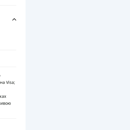
ю
на Visa;
жах
ативою