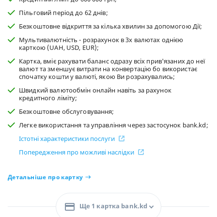
Пільговий період до 62 днів;
Безкоштовне відкриття за кілька хвилин за допомогою Дії;
Мультивалютність - розрахунок в 3х валютах однією
карткою (UAH, USD, EUR);
Картка, вміє рахувати баланс одразу всіх прив'язаних до неї
валют та зменшує витрати на конвертацію бо використає
спочатку кошти у валюті, якою Ви розрахувались;
Швидкий валютообмін онлайн навіть за рахунок
кредитного ліміту;
Безкоштовне обслуговування;
Легке використання та управління через застосунок bank.kd;
Істотні характеристики послуги
Попередження про можливі наслідки
Детальніше про картку
Ще 1 картка bank.kd