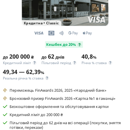
Кредитна
•
Classic
Кешбек до 20%
200 000
62
40,8
до
₴
до
днів
%
Кредитний ліміт
Пільговий період
Річна % ставка
49,34 — 62,39
%
Реальна річна % ставка
Переможець FinAwards 2026, 2025 «Народний банк»
Бронзовий призер FinAwards 2026 «Картка №1 в гаманці»
Безкоштовне оформлення та обслуговування картки
Кредитний ліміт до 200 000 ₴
Пільговий період до 62 днів на всі операції (покупки, зняття
готівки, перекази)