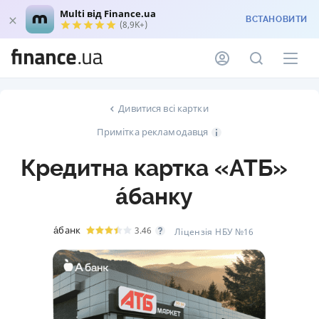
Multi від Finance.ua
ВСТАНОВИТИ
(8,9K+)
Дивитися всі картки
Примітка рекламодавця
Кредитна картка «АТБ»
а́банку
а́банк
3.46
Ліцензія НБУ №16