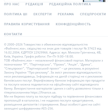
ПРО НАС
РЕДАКЦІЯ
РЕДАКЦІЙНА ПОЛІТИКА
ПОЛІТИКА ШІ
ЕКСПЕРТИ
РЕКЛАМА
СПЕЦПРОЄКТИ
ПРАВИЛА КОРИСТУВАННЯ
КОНФІДЕНЦІЙНІСТЬ
КОНТАКТИ
© 2000–2026 Товариство з обмеженою відповідальністю
«Файненс.юа», свідоцтво на знак для товарів і послуг № 37423 від
16.02.2004, ЄДРПОУ 22929966. Адреса: вул. Миколи Грінченка, 4В,
Київ, Україна. Графік роботи: Пн–Пт 9:00–18:00.
ТОВ «Файненс.юа» – незалежний фінансовий портал. Матеріали з
позначками “Р”, “Партнерська”, “Промо”, “Акція”, “Думка”,
“Спецпроєкт”, “Партнерський проєкт” – це реклама, в розумінні
Закону України “Про рекламу”. За зміст реклами відповідальність
несе рекламодавець. Інформація на даній сторінці не є рекламою
банківських послуг. Верифіковану банком інформацію про продукти
та послуги можна подивитися на офіційному сайті відповідного
банку. Використання матеріалів і даних з сайту дозволено тільки з
гіперпосиланням https://finance.ua.
Ми не беремо плату за послуги підбору та порівняння фінансових
пропозицій в каталогах, і не надаємо послуги кредитування,
розміщення депозитів і страхування. Ваші особисті дані на сайті
захищені шифруванням AES-256.