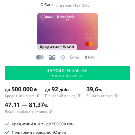
O.Bank
Ліцензія НБУ №96
Кредитна
•
World
ЗАМОВИТИ КАРТКУ
на obank.com.ua
500 000
92
39,6
до
₴
до
днів
%
Кредитний ліміт
Пільговий період
Річна % ставка
47,11 — 81,37
%
Реальна річна % ставка
Кредитний ліміт - до 500 000 грн
Пільговий період до 92 днів