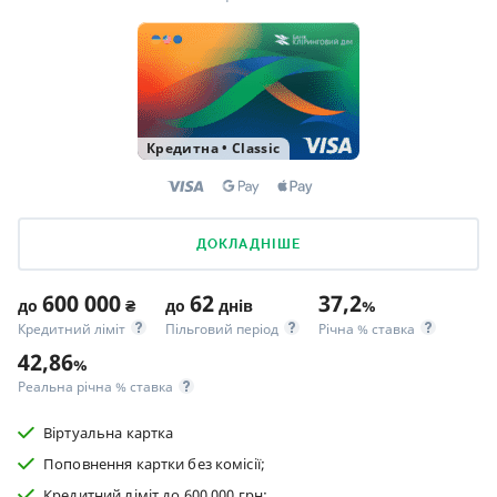
Кредитна
•
Classic
ДОКЛАДНІШЕ
600 000
62
37,2
до
₴
до
днів
%
Кредитний ліміт
Пільговий період
Річна % ставка
42,86
%
Реальна річна % ставка
Віртуальна картка
Поповнення картки без комісії;
Кредитний ліміт до 600 000 грн;