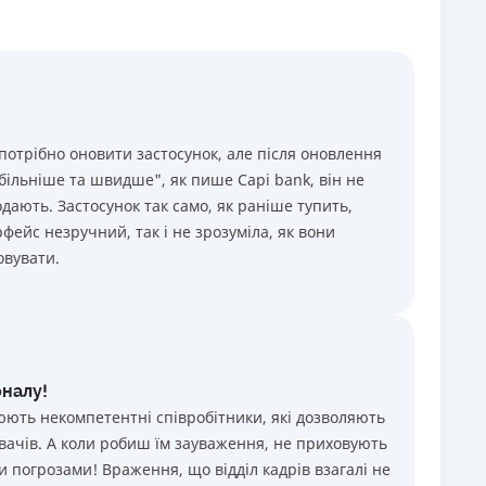
отрібно оновити застосунок, але після оновлення
абільніше та швидше", як пише Capi bank, він не
дають. Застосунок так само, як раніше тупить,
фейс незручний, так і не зрозуміла, як вони
овувати.
оналу!
юють некомпетентні співробітники, які дозволяють
увачів. А коли робиш їм зауваження, не приховують
 погрозами! Враження, що відділ кадрів взагалі не