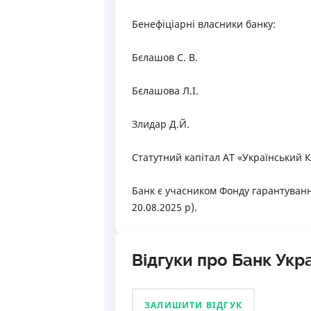
Бенефіціарні власники банку:
Бєлашов С. В.
Бєлашова Л.І.
Злидар Д.Й.
Статутний капітал АТ «Український Ка
Банк є учасником Фонду гарантування
20.08.2025 р).
Відгуки про Банк Укр
ЗАЛИШИТИ ВІДГУК