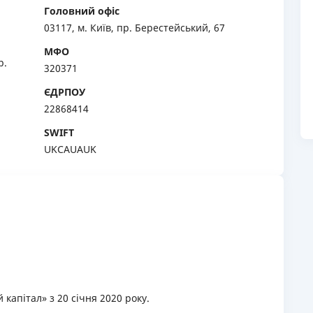
Головний офіс
РЕЙТИНГ ДЕБЕТОВИХ
ПУТІВНИ
03117, м. Київ, пр. Берестейський, 67
КАРТОК
СТРАХУ
МФО
р.
ЩОМІСЯЧНИЙ ОГЛЯД
ВСІ СТРА
320371
КЕШБЕКУ
ЄДРПОУ
СТРАХОВ
ПУТІВНИКИ ПО
22868414
БАНКІВСЬКИХ КАРТКАХ
ВІДГУКИ
SWIFT
КОМПАНІ
UKCAUAUK
ДОСТАВК
КОНТАКТ
капітал» з 20 січня 2020 року.