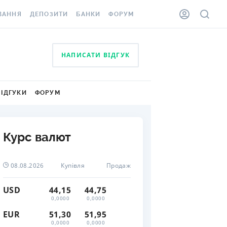
ВАННЯ
ДЕПОЗИТИ
БАНКИ
ФОРУМ
ІЛКА
ВСІ ДЕПОЗИТИ
ВСІ БАНКИ
НАПИСАТИ ВІДГУК
АННЯ ЖИТЛА ВІД
ДЕПОЗИТИ В USD
ВІДГУКИ ПРО БАНКИ
 ШАХЕДІВ
ДЕПОЗИТИ В EUR
МІКРОФІНАНСОВІ
ХОВКА ЗА КОРДОН
ОРГАНІЗАЦІЇ
ВІДГУКИ
ФОРУМ
БОНУС ДО ДЕПОЗИТІВ
ВІДГУКИ ПРО МФО
УМОВИ АКЦІЇ
КАРТА
Курс валют
ПИТАННЯ ТА ВІДПОВІДІ
ННА ВІНЬЄТКА
ДЕПОЗИТНИЙ КАЛЬКУЛЯТОР
08.08.2026
Купівля
Продаж
 СПІВРОБІТНИКІВ
ПУТІВНИКИ ПО
USD
44,15
44,75
SSISTANCE
ЗАОЩАДЖЕННЯМ
0,0000
0,0000
АННЯ ВІД
EUR
51,30
51,95
Х ВИПАДКІВ
0,0000
0,0000