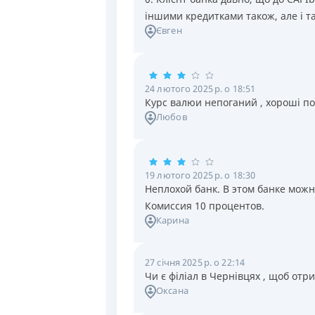
іншими кредитками також, але і та
Євген
24 лютого 2025 р. о 18:51
Курс валюи непоганий , хороші п
Любов
19 лютого 2025 р. о 18:30
Неплохой банк. В этом банке можн
Комиссия 10 процентов.
Карина
27 січня 2025 р. о 22:14
Чи є філіал в Чернівцях , щоб отр
Оксана