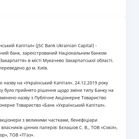
ький Капітал» (JSC Вank Ukrainian Capital) -
йний банк, зареєстрований Національним банком
«Закарпаття» в місті Мукачево Закарпатської області.
переведено до м. Київ.
ю назву на «Український Капітал». 24.12.2019 року
ку було прийнято рішення щодо зміни типу Банку на
змінено назву з Публічне Акціонерне Товариство
іонерне Товариство «Банк «Український Капітал».
 акціонери з великими частками, бенефіціари
 власників цінних паперів: Бєлашов С. В., ТОВ «Сокіл»,
р», ТОВ «ТГаз».