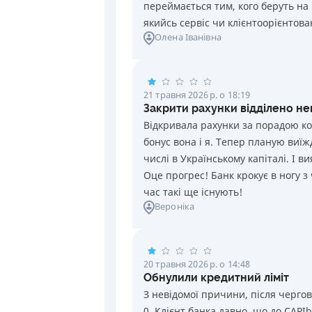
переймається тим, кого беруть на 
якийсь сервіс чи клієнтоорієнтован
Олена Іванівна
21 травня 2026 р. о 18:19
Закрити рахунки відділено н
Відкривала рахунки за порадою кол
бонус вона і я. Тепер планую виїж
числі в Українському капіталі. І в
Оце прогрес! Банк крокує в ногу з
час такі ще існують!
Вероніка
20 травня 2026 р. о 14:48
Обнулили кредитний ліміт
З невідомої причини, після черго
0. Клієнт банка давно, що до CAPI