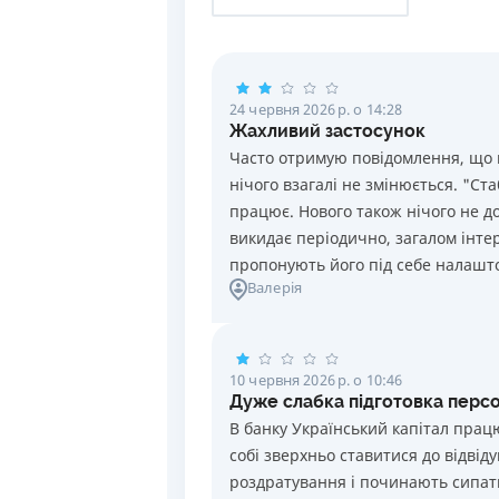
24 червня 2026 р. о 14:28
Жахливий застосунок
Часто отримую повідомлення, що п
нічого взагалі не змінюється. "Ст
працює. Нового також нічого не до
викидає періодично, загалом інтер
пропонують його під себе налашт
Валерія
10 червня 2026 р. о 10:46
Дуже слабка підготовка перс
В банку Український капітал прац
собі зверхньо ставитися до відвід
роздратування і починають сипати