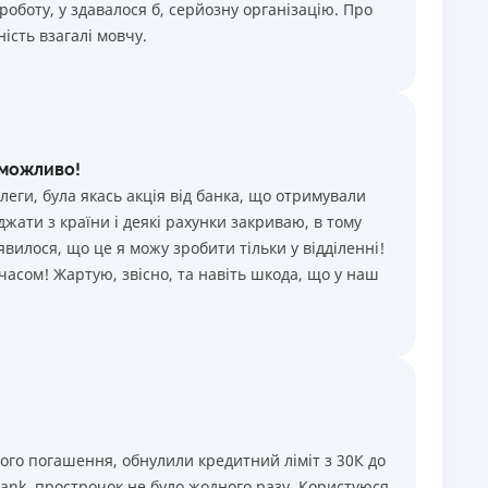
роботу, у здавалося б, серйозну організацію. Про
ість взагалі мовчу.
еможливо!
еги, була якась акція від банка, що отримували
джати з країни і деякі рахунки закриваю, в тому
иявилося, що це я можу зробити тільки у відділенні!
 часом! Жартую, звісно, та навіть шкода, що у наш
вого погашення, обнулили кредитний ліміт з 30К до
bank, прострочок не було жодного разу. Користуюся