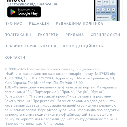
Застосунок від Finance.ua
ПРО НАС
РЕДАКЦІЯ
РЕДАКЦІЙНА ПОЛІТИКА
ПОЛІТИКА ШІ
ЕКСПЕРТИ
РЕКЛАМА
СПЕЦПРОЄКТИ
ПРАВИЛА КОРИСТУВАННЯ
КОНФІДЕНЦІЙНІСТЬ
КОНТАКТИ
© 2000–2026 Товариство з обмеженою відповідальністю
«Файненс.юа», свідоцтво на знак для товарів і послуг № 37423 від
16.02.2004, ЄДРПОУ 22929966. Адреса: вул. Миколи Грінченка, 4В,
Київ, Україна. Графік роботи: Пн–Пт 9:00–18:00.
ТОВ «Файненс.юа» – незалежний фінансовий портал. Матеріали з
позначками “Р”, “Партнерська”, “Промо”, “Акція”, “Думка”,
“Спецпроєкт”, “Партнерський проєкт” – це реклама, в розумінні
Закону України “Про рекламу”. За зміст реклами відповідальність
несе рекламодавець. Інформація на даній сторінці не є рекламою
банківських послуг. Верифіковану банком інформацію про продукти
та послуги можна подивитися на офіційному сайті відповідного
банку. Використання матеріалів і даних з сайту дозволено тільки з
гіперпосиланням https://finance.ua.