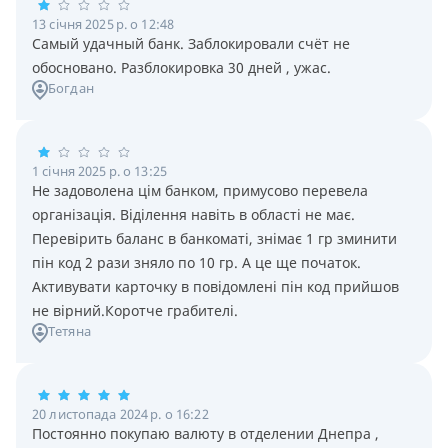
13 січня 2025 р. о 12:48
Самый удачный банк. Заблокировали счёт не
обосновано. Разблокировка 30 дней , ужас.
Богдан
1 січня 2025 р. о 13:25
Не задоволена цім банком, примусово перевела
організація. Віділення навіть в області не має.
Перевірить баланс в банкоматі, знімає 1 гр зминити
пін код 2 рази зняло по 10 гр. А це ще початок.
Активувати карточку в повідомлені пін код прийшов
не вірний.Коротче грабителі.
Тетяна
20 листопада 2024 р. о 16:22
Постоянно покупаю валюту в отделении Днепра ,