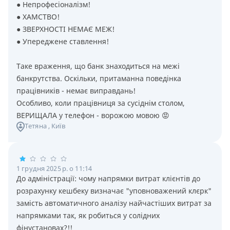
● Непрофесіоналізм!
● ХАМСТВО!
● ЗВЕРХНОСТІ НЕМАЄ МЕЖ!
● Упереджене ставлення!
Таке враження, що банк знаходиться на межі
банкрутства. Оскільки, притаманна поведінка
працівників - немає виправдань!
Особливо, коли працівниця за сусіднім столом,
ВЕРИЩАЛА у телефон - ворожою мовою 😡
Тетяна
, Київ
1 грудня 2025 р. о 11:14
До адміністрації: чому напрямки витрат клієнтів до
розрахунку кешбеку визначає "уповноважений клєрк"
замість автоматичного аналізу найчастіших витрат за
напрямками так, як робиться у солідних
фінустановах?!!