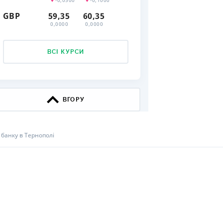
-0,0500
-0,1000
GBP
59,35
60,35
КИ ПО
0,0000
0,0000
ВАННЮ
ХОВІ ПОЛІСИ
ВСІ КУРСИ
І КОМПАНІЇ
 ПРО СТРАХОВІ
Ї
ВГОРУ
А І ОПЛАТА
 банку в Тернополі
И