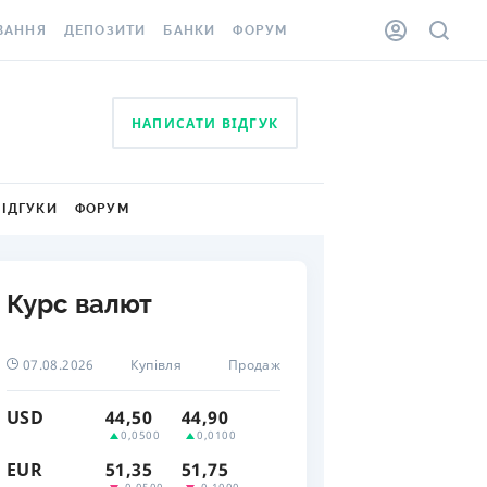
ВАННЯ
ДЕПОЗИТИ
БАНКИ
ФОРУМ
ІЛКА
ВСІ ДЕПОЗИТИ
ВСІ БАНКИ
НАПИСАТИ ВІДГУК
АННЯ ЖИТЛА ВІД
ДЕПОЗИТИ В USD
ВІДГУКИ ПРО БАНКИ
 ШАХЕДІВ
ДЕПОЗИТИ В EUR
МІКРОФІНАНСОВІ
ХОВКА ЗА КОРДОН
ОРГАНІЗАЦІЇ
ВІДГУКИ
ФОРУМ
БОНУС ДО ДЕПОЗИТІВ
ВІДГУКИ ПРО МФО
УМОВИ АКЦІЇ
КАРТА
Курс валют
ПИТАННЯ ТА ВІДПОВІДІ
ННА ВІНЬЄТКА
ДЕПОЗИТНИЙ КАЛЬКУЛЯТОР
07.08.2026
Купівля
Продаж
 СПІВРОБІТНИКІВ
ПУТІВНИКИ ПО
SSISTANCE
ЗАОЩАДЖЕННЯМ
USD
44,50
44,90
0,0500
0,0100
АННЯ ВІД
EUR
51,35
51,75
Х ВИПАДКІВ