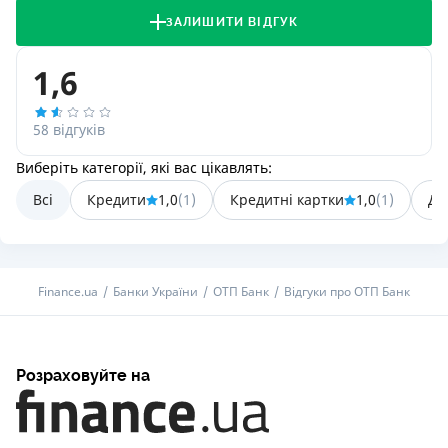
ЗАЛИШИТИ ВІДГУК
1,6
58 відгуків
Виберіть категорії, які вас цікавлять:
Всі
Кредити
1,0
(
1
)
Кредитні картки
1,0
(
1
)
Де
Finance.ua
Банки України
ОТП Банк
Відгуки про ОТП Банк
Розраховуйте на