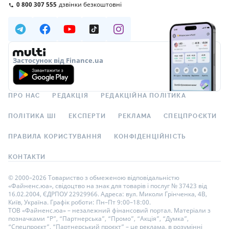
0 800 307 555
дзвінки безкоштовні
Застосунок від Finance.ua
ПРО НАС
РЕДАКЦІЯ
РЕДАКЦІЙНА ПОЛІТИКА
ПОЛІТИКА ШІ
ЕКСПЕРТИ
РЕКЛАМА
СПЕЦПРОЄКТИ
ПРАВИЛА КОРИСТУВАННЯ
КОНФІДЕНЦІЙНІСТЬ
КОНТАКТИ
© 2000–2026 Товариство з обмеженою відповідальністю
«Файненс.юа», свідоцтво на знак для товарів і послуг № 37423 від
16.02.2004, ЄДРПОУ 22929966. Адреса: вул. Миколи Грінченка, 4В,
Київ, Україна. Графік роботи: Пн–Пт 9:00–18:00.
ТОВ «Файненс.юа» – незалежний фінансовий портал. Матеріали з
позначками “Р”, “Партнерська”, “Промо”, “Акція”, “Думка”,
“Спецпроєкт”, “Партнерський проєкт” – це реклама, в розумінні