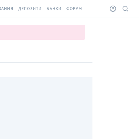
ВАННЯ
ДЕПОЗИТИ
БАНКИ
ФОРУМ
ІЛКА
ВСІ ДЕПОЗИТИ
ВСІ БАНКИ
АННЯ ЖИТЛА ВІД
ДЕПОЗИТИ В USD
ВІДГУКИ ПРО БАНКИ
 ШАХЕДІВ
ДЕПОЗИТИ В EUR
МІКРОФІНАНСОВІ
ХОВКА ЗА КОРДОН
ОРГАНІЗАЦІЇ
БОНУС ДО ДЕПОЗИТІВ
ВІДГУКИ ПРО МФО
УМОВИ АКЦІЇ
КАРТА
ПИТАННЯ ТА ВІДПОВІДІ
ННА ВІНЬЄТКА
ДЕПОЗИТНИЙ КАЛЬКУЛЯТОР
 СПІВРОБІТНИКІВ
ПУТІВНИКИ ПО
SSISTANCE
ЗАОЩАДЖЕННЯМ
АННЯ ВІД
Х ВИПАДКІВ