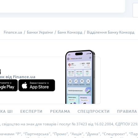
РЕЙТИНГ ДЕБЕТОВИХ
ПУТІВНИ
КАРТОК
СТРАХУ
ЩОМІСЯЧНИЙ ОГЛЯД
ВСІ СТРА
Finance.ua
Банки України
Банк Конкорд
Відділення Банку Конкорд
КЕШБЕКУ
СТРАХОВ
ПУТІВНИКИ ПО
БАНКІВСЬКИХ КАРТКАХ
ВІДГУКИ
КОМПАНІ
ДОСТАВК
ок від Finance.ua
КОНТАКТ
КА ШІ
ЕКСПЕРТИ
РЕКЛАМА
СПЕЦПРОЄКТИ
ПРАВИЛА
ідоцтво на знак для товарів і послуг № 37423 від 16.02.2004, ЄДРПОУ 22929
ками “Р”, “Партнерська”, “Промо”, “Акція”, “Думка”, “Спецпроєкт”, “Парт