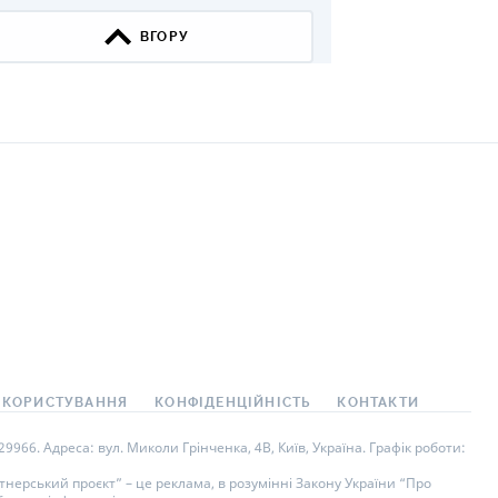
КИ ПО
ВГОРУ
ВАННЮ
ХОВІ ПОЛІСИ
І КОМПАНІЇ
 ПРО СТРАХОВІ
Ї
А І ОПЛАТА
И
 КОРИСТУВАННЯ
КОНФІДЕНЦІЙНІСТЬ
КОНТАКТИ
966. Адреса: вул. Миколи Грінченка, 4В, Київ, Україна. Графік роботи:
нерський проєкт” – це реклама, в розумінні Закону України “Про