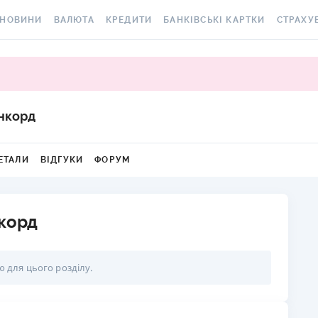
НОВИНИ
ВАЛЮТА
КРЕДИТИ
БАНКІВСЬКІ КАРТКИ
СТРАХУ
ВСІ НОВИНИ
КУРС ВАЛЮТ
ВСІ КРЕДИТИ
ВСІ БАНКІВСЬКІ КАРТКИ
АВТОЦИВ
ВАЛЮТА
КРИПТОВАЛЮТА
ПІДБІР КРЕДИТУ
КРЕДИТНІ КАРТКИ
СТРАХУВ
РАКЕТ ТА
ОСОБИСТІ ФІНАНСИ
МІНЯЙЛО
КРЕДИТ ДО ЗАРПЛАТИ
ДЕБЕТОВІ КАРТКИ
нкорд
МЕДСТРА
АВТОРСЬКІ КОЛОНКИ
МІЖБАНК
КРЕДИТ ОНЛАЙН
З БЕЗКОШТОВНИМ
ВИПУСКОМ ТА
КАСКО
ЕТАЛИ
ВІДГУКИ
ФОРУМ
НОВИНИ КОМПАНІЙ
ГОТІВКОВІ КУРСИ
КРЕДИТ БЕЗ ДОВІДОК
ОБСЛУГОВУВАННЯМ
ЗЕЛЕНА 
СПЕЦПРОЄКТИ
КАРТКОВІ КУРСИ
РЕЙТИНГ ОНЛАЙН-
З КЕШБЕКОМ
КРЕДИТІВ
ЕЛЕКТРО
нкорд
КОРИСНО ЗНАТИ
КУРС НБУ
ВІРТУАЛЬНІ КАРТКИ
КРЕДИТНИЙ КАЛЬКУЛЯТОР
ДМС ДЛЯ
ТЕСТИ
КУРС BITCOIN
РЕЙТИНГ КАРТОК З
ю для цього розділу.
ІПОТЕКА
КЕШБЕКОМ
КАРТКА A
РЕДАКЦІЯ
FOREX
ПУТІВНИКИ ПО КРЕДИТАМ
РЕЙТИНГ КАРТОК ДЛЯ
СТРАХУВ
КУРСИ МЕТАЛІВ
МАНДРІВНИКІВ
НЕЩАСНИ