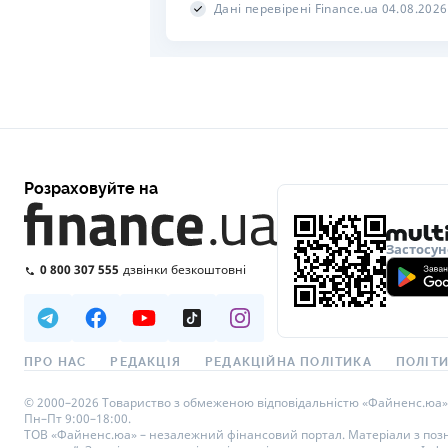
Дані перевірені Finance.ua 04.08.2026
Розраховуйте на
Застосун
0 800 307 555
дзвінки безкоштовні
ПРО НАС
РЕДАКЦІЯ
РЕДАКЦІЙНА ПОЛІТИКА
ПОЛІТИ
© 2000–2026 Товариство з обмеженою відповідальністю «Файненс.юа», св
Пн–Пт 9:00–18:00.
ТОВ «Файненс.юа» – незалежний фінансовий портал. Матеріали з познач