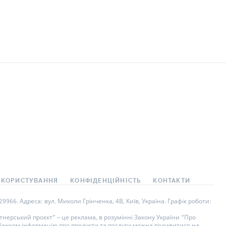
 КОРИСТУВАННЯ
КОНФІДЕНЦІЙНІСТЬ
КОНТАКТИ
966. Адреса: вул. Миколи Грінченка, 4В, Київ, Україна. Графік роботи:
нерський проєкт” – це реклама, в розумінні Закону України “Про
у банком інформацію про продукти та послуги можна подивитися на