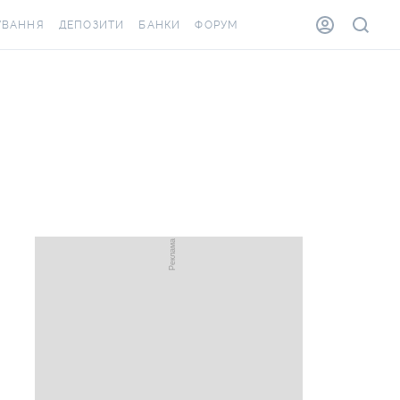
УВАННЯ
ДЕПОЗИТИ
БАНКИ
ФОРУМ
ВІЛКА
ВСІ ДЕПОЗИТИ
ВСІ БАНКИ
ВАННЯ ЖИТЛА ВІД
ДЕПОЗИТИ В USD
ВІДГУКИ ПРО БАНКИ
А ШАХЕДІВ
ДЕПОЗИТИ В EUR
МІКРОФІНАНСОВІ
АХОВКА ЗА КОРДОН
ОРГАНІЗАЦІЇ
БОНУС ДО ДЕПОЗИТІВ
ВІДГУКИ ПРО МФО
УМОВИ АКЦІЇ
КАРТА
ПИТАННЯ ТА ВІДПОВІДІ
ОННА ВІНЬЄТКА
ДЕПОЗИТНИЙ КАЛЬКУЛЯТОР
Я СПІВРОБІТНИКІВ
ПУТІВНИКИ ПО
ASSISTANCE
ЗАОЩАДЖЕННЯМ
ВАННЯ ВІД
ИХ ВИПАДКІВ