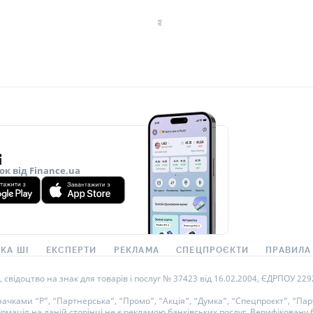
ок від Finance.ua
КА ШІ
ЕКСПЕРТИ
РЕКЛАМА
СПЕЦПРОЄКТИ
ПРАВИЛА
ідоцтво на знак для товарів і послуг № 37423 від 16.02.2004, ЄДРПОУ 22929
ками “Р”, “Партнерська”, “Промо”, “Акція”, “Думка”, “Спецпроєкт”, “Парт
ормація на даній сторінці не є рекламою банківських послуг. Верифікован