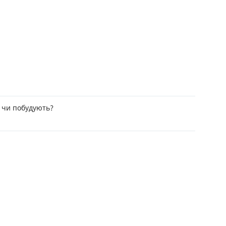
РЕЙТИНГ ДЕБЕТОВИХ
ПУТІВН
КАРТОК
СТРАХУ
ЩОМІСЯЧНИЙ ОГЛЯД
ВСІ СТР
КЕШБЕКУ
СТРАХОВ
ПУТІВНИКИ ПО
БАНКІВСЬКИХ КАРТКАХ
ВІДГУКИ
КОМПАН
 чи побудують?
ДОСТАВК
КОНТАК