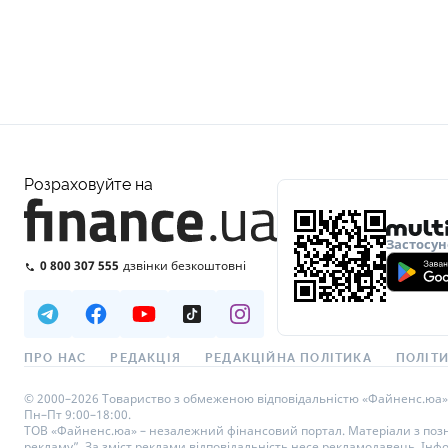
Розраховуйте на
Застосун
0 800 307 555
дзвінки безкоштовні
ПРО НАС
РЕДАКЦІЯ
РЕДАКЦІЙНА ПОЛІТИКА
ПОЛІТИ
© 2000–2026 Товариство з обмеженою відповідальністю «Файненс.юа», св
Пн–Пт 9:00–18:00.
ТОВ «Файненс.юа» – незалежний фінансовий портал. Матеріали з познач
рекламу”. За зміст реклами відповідальність несе рекламодавець. Інф